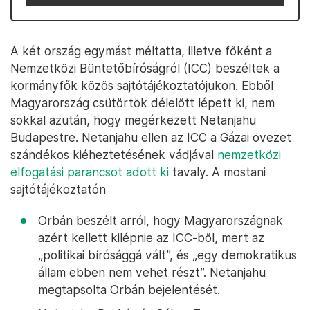
A két ország egymást méltatta, illetve főként a
Nemzetközi Büntetőbíróságról (ICC) beszéltek a
kormányfők közös sajtótájékoztatójukon. Ebből
Magyarország csütörtök délelőtt lépett ki, nem
sokkal azután, hogy megérkezett Netanjahu
Budapestre. Netanjahu ellen az ICC a Gázai övezet
szándékos kiéheztetésének vádjával
nemzetközi
elfogatási parancsot adott ki
tavaly. A mostani
sajtótájékoztatón
Orbán beszélt arról, hogy Magyarországnak
azért kellett kilépnie az ICC-ből, mert az
„politikai bírósággá vált”, és „egy demokratikus
állam ebben nem vehet részt”. Netanjahu
megtapsolta Orbán bejelentését.