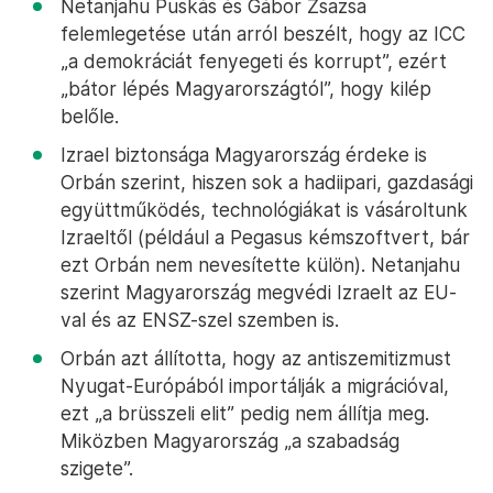
Netanjahu Puskás és Gábor Zsazsa
felemlegetése után arról beszélt, hogy az ICC
„a demokráciát fenyegeti és korrupt”, ezért
„bátor lépés Magyarországtól”, hogy kilép
belőle.
Izrael biztonsága Magyarország érdeke is
Orbán szerint, hiszen sok a hadiipari, gazdasági
együttműködés, technológiákat is vásároltunk
Izraeltől (például a Pegasus kémszoftvert, bár
ezt Orbán nem nevesítette külön). Netanjahu
szerint Magyarország megvédi Izraelt az EU-
val és az ENSZ-szel szemben is.
Orbán azt állította, hogy az antiszemitizmust
Nyugat-Európából importálják a migrációval,
ezt „a brüsszeli elit” pedig nem állítja meg.
Miközben Magyarország „a szabadság
szigete”.