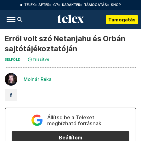
TELEX
AFTER
G7
KARAKTER
TÁMOGATÁS
SHOP
Támogatás
Erről volt szó Netanjahu és Orbán
sajtótájékoztatóján
frissítve
BELFÖLD
Molnár Réka
Állítsd be a Telexet
megbízható forrásnak!
Beállítom