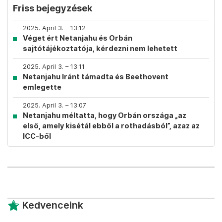
Friss bejegyzések
2025. April 3. – 13:12
Véget ért Netanjahu és Orbán
sajtótájékoztatója, kérdezni nem lehetett
2025. April 3. – 13:11
Netanjahu Iránt támadta és Beethovent
emlegette
2025. April 3. – 13:07
Netanjahu méltatta, hogy Orbán országa „az
első, amely kisétál ebből a rothadásból”, azaz az
ICC-ből
Kedvenceink