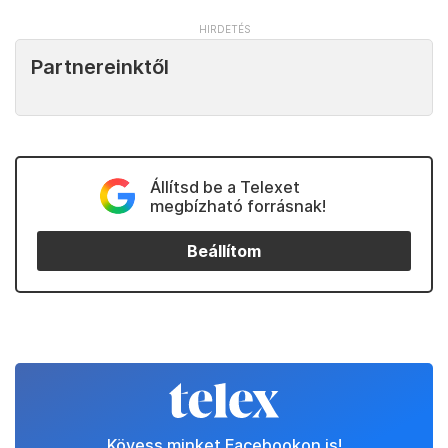
Partnereinktől
Állítsd be a Telexet
megbízható forrásnak!
Beállítom
Kövess minket Facebookon is!