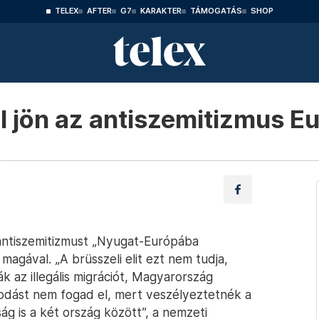
TELEX
AFTER
G7
KARAKTER
TÁMOGATÁS
SHOP
l jön az antiszemitizmus E
z antiszemitizmust „Nyugat-Európába
t magával. „A brüsszeli elit ezt nem tudja,
ák az illegális migrációt, Magyarország
odást nem fogad el, mert veszélyeztetnék a
g is a két ország között”, a nemzeti