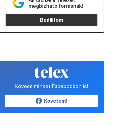
Állítsd be a Telexet
megbízható forrásnak!
Beállítom
Kövess minket Facebookon is!
Követem!