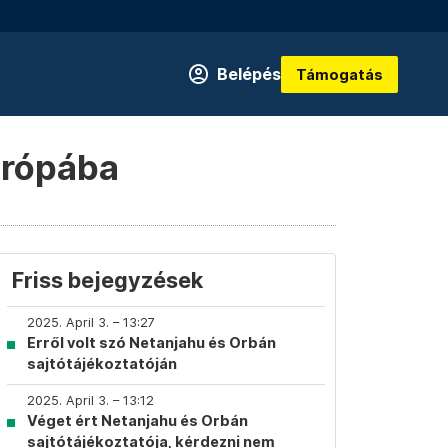
Belépés
Támogatás
urópába
Friss bejegyzések
2025. April 3. – 13:27
Erről volt szó Netanjahu és Orbán
sajtótájékoztatóján
2025. April 3. – 13:12
Véget ért Netanjahu és Orbán
sajtótájékoztatója, kérdezni nem