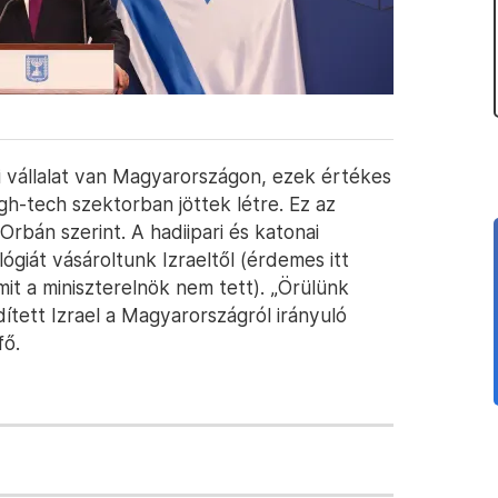
li vállalat van Magyarországon, ezek értékes
h-tech szektorban jöttek létre. Ez az
rbán szerint. A hadiipari és katonai
ógiát vásároltunk Izraeltől (érdemes itt
mit a miniszterelnök nem tett). „Örülünk
tett Izrael a Magyarországról irányuló
fő.