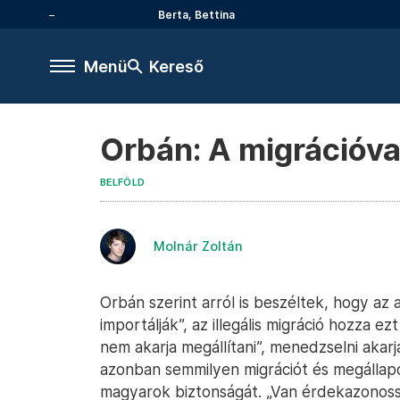
Berta, Bettina
Menü
Kereső
Orbán: A migrációva
BELFÖLD
Molnár Zoltán
Orbán szerint arról is beszéltek, hogy a
importálják”, az illegális migráció hozza ez
nem akarja megállítani”, menedzselni akarj
azonban semmilyen migrációt és megállap
magyarok biztonságát. „Van érdekazonossá