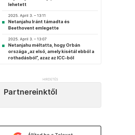
lehetett
2025. April 3. – 13:11
Netanjahu Iránt támadta és
Beethovent emlegette
2025. April 3. – 13:07
Netanjahu méltatta, hogy Orbán
országa „az első, amely kisétál ebből a
rothadásból”, azaz az ICC-ből
Partnereinktől