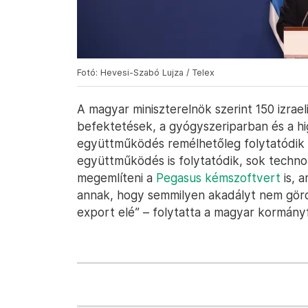
Fotó: Hevesi-Szabó Lujza / Telex
A magyar miniszterelnök szerint 150 izrae
befektetések, a gyógyszeriparban és a hig
együttműködés remélhetőleg folytatódik O
együttműködés is folytatódik, sok technol
megemlíteni a
Pegasus kémszoftvert
is, a
annak, hogy semmilyen akadályt nem gördí
export elé” – folytatta a magyar kormány