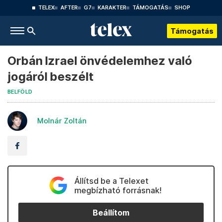
TELEX
AFTER
G7
KARAKTER
TÁMOGATÁS
SHOP
Támogatás
Orbán Izrael önvédelemhez való
jogáról beszélt
BELFÖLD
Molnár Zoltán
Állítsd be a Telexet
megbízható forrásnak!
Beállítom