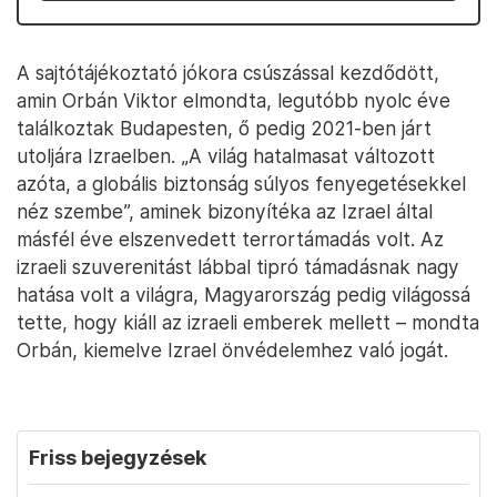
A sajtótájékoztató jókora csúszással kezdődött,
amin Orbán Viktor elmondta, legutóbb nyolc éve
találkoztak Budapesten, ő pedig 2021-ben járt
utoljára Izraelben. „A világ hatalmasat változott
azóta, a globális biztonság súlyos fenyegetésekkel
néz szembe”, aminek bizonyítéka az Izrael által
másfél éve elszenvedett terrortámadás volt. Az
izraeli szuverenitást lábbal tipró támadásnak nagy
hatása volt a világra, Magyarország pedig világossá
tette, hogy kiáll az izraeli emberek mellett – mondta
Orbán, kiemelve Izrael önvédelemhez való jogát.
Friss bejegyzések