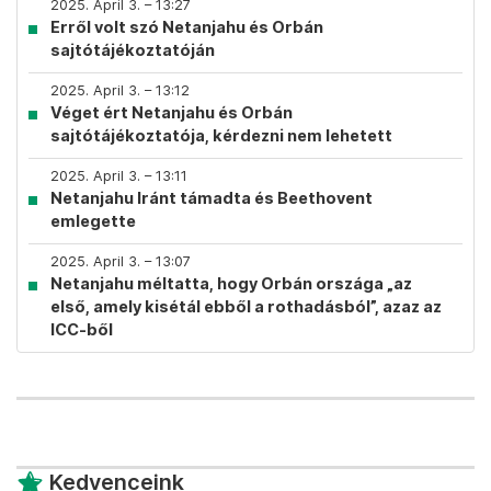
2025. April 3. – 13:27
Erről volt szó Netanjahu és Orbán
sajtótájékoztatóján
2025. April 3. – 13:12
Véget ért Netanjahu és Orbán
sajtótájékoztatója, kérdezni nem lehetett
2025. April 3. – 13:11
Netanjahu Iránt támadta és Beethovent
emlegette
2025. April 3. – 13:07
Netanjahu méltatta, hogy Orbán országa „az
első, amely kisétál ebből a rothadásból”, azaz az
ICC-ből
Kedvenceink