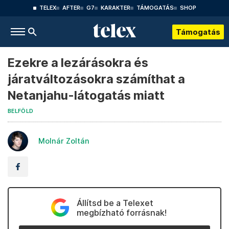
TELEX
AFTER
G7
KARAKTER
TÁMOGATÁS
SHOP
Támogatás
Ezekre a lezárásokra és
járatváltozásokra számíthat a
Netanjahu-látogatás miatt
BELFÖLD
Molnár Zoltán
Állítsd be a Telexet
megbízható forrásnak!