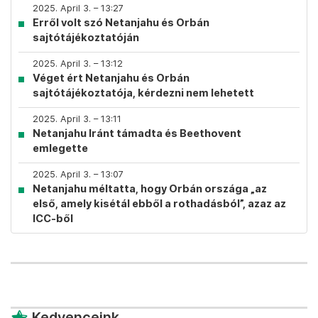
2025. April 3. – 13:27
Erről volt szó Netanjahu és Orbán
sajtótájékoztatóján
2025. April 3. – 13:12
Véget ért Netanjahu és Orbán
sajtótájékoztatója, kérdezni nem lehetett
2025. April 3. – 13:11
Netanjahu Iránt támadta és Beethovent
emlegette
2025. April 3. – 13:07
Netanjahu méltatta, hogy Orbán országa „az
első, amely kisétál ebből a rothadásból”, azaz az
ICC-ből
Kedvenceink