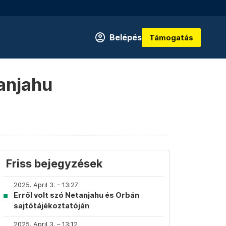
Belépés
Támogatás
tanjahu
Friss bejegyzések
2025. April 3. – 13:27
Erről volt szó Netanjahu és Orbán
sajtótájékoztatóján
2025. April 3. – 13:12