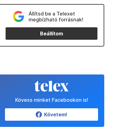
Állítsd be a Telexet
megbízható forrásnak!
Beállítom
Kövess minket Facebookon is!
Követem!