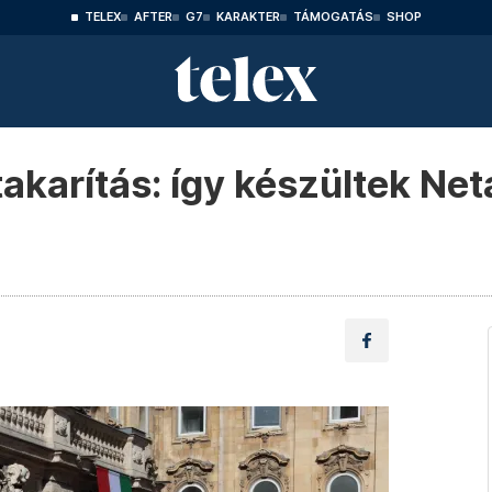
TELEX
AFTER
G7
KARAKTER
TÁMOGATÁS
SHOP
akarítás: így készültek Ne