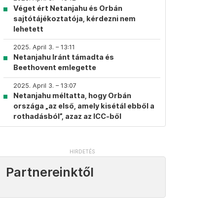
Véget ért Netanjahu és Orbán
sajtótájékoztatója, kérdezni nem
lehetett
2025. April 3. – 13:11
Netanjahu Iránt támadta és
Beethovent emlegette
2025. April 3. – 13:07
Netanjahu méltatta, hogy Orbán
országa „az első, amely kisétál ebből a
rothadásból”, azaz az ICC-ből
Partnereinktől