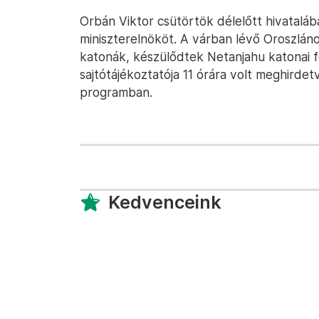
Orbán Viktor csütörtök délelőtt hivataláb
miniszterelnököt. A várban lévő Oroszlán
katonák, készülődtek Netanjahu katonai 
sajtótájékoztatója 11 órára volt meghirdet
programban.
Kedvenceink