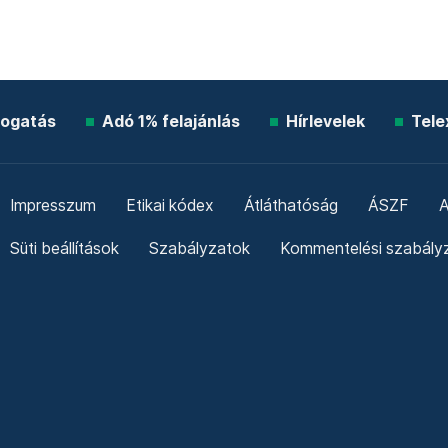
ogatás
Adó 1% felajánlás
Hírlevelek
Tele
Impresszum
Etikai kódex
Átláthatóság
ÁSZF
A
Süti beállítások
Szabályzatok
Kommentelési szabály