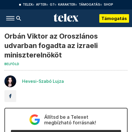
TELEX
AFTER
G7
KARAKTER
TÁMOGATÁS
SHOP
Támogatás
Orbán Viktor az Oroszlános
udvarban fogadta az izraeli
miniszterelnököt
BELFÖLD
Hevesi-Szabó Lujza
Állítsd be a Telexet
megbízható forrásnak!