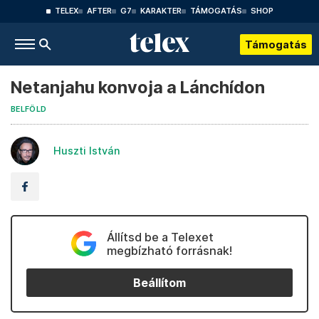
TELEX
AFTER
G7
KARAKTER
TÁMOGATÁS
SHOP
Támogatás
Netanjahu konvoja a Lánchídon
BELFÖLD
Huszti István
Állítsd be a Telexet
megbízható forrásnak!
Beállítom