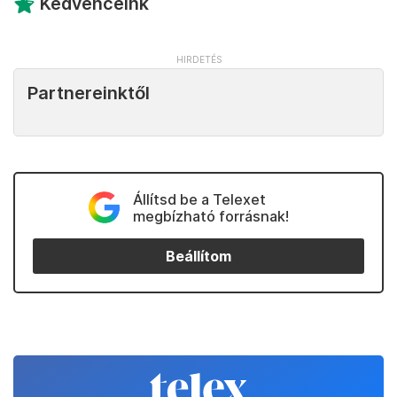
Kedvenceink
Partnereinktől
Állítsd be a Telexet
megbízható forrásnak!
Beállítom