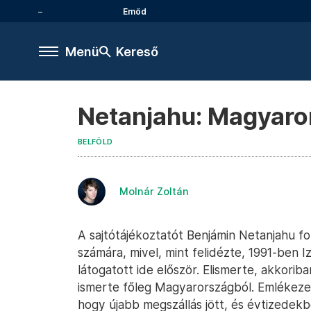
Emőd
Menü
Kereső
Netanjahu: Magyaror
BELFÖLD
Molnár Zoltán
A sajtótájékoztatót Benjámin Netanjahu fo
számára, mivel, mint felidézte, 1991-ben 
látogatott ide először. Elismerte, akkorib
ismerte főleg Magyarországból. Emlékezett
hogy újabb megszállás jött, és évtizedekbe