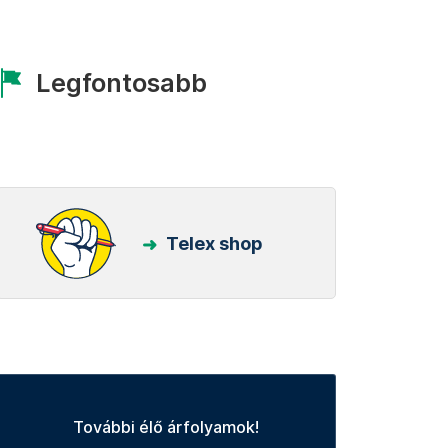
Legfontosabb
Telex shop
További élő árfolyamok!