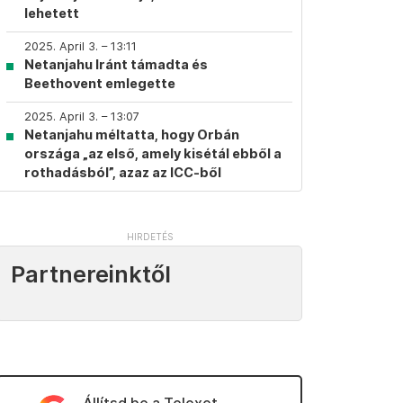
lehetett
2025. April 3. – 13:11
Netanjahu Iránt támadta és
Beethovent emlegette
2025. April 3. – 13:07
Netanjahu méltatta, hogy Orbán
országa „az első, amely kisétál ebből a
rothadásból”, azaz az ICC-ből
Partnereinktől