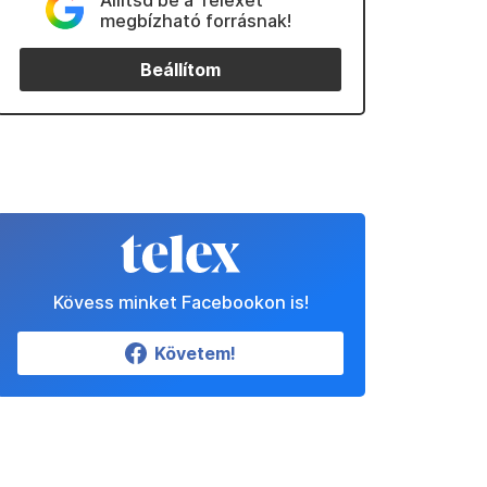
Állítsd be a Telexet
megbízható forrásnak!
Beállítom
Kövess minket Facebookon is!
Követem!