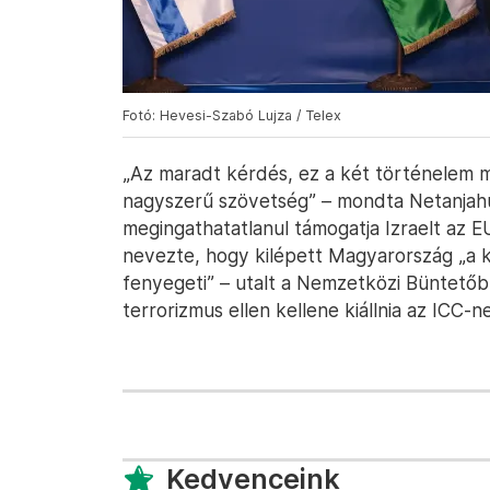
Fotó: Hevesi-Szabó Lujza / Telex
„Az maradt kérdés, ez a két történelem mi
nagyszerű szövetség” – mondta Netanjah
megingathatatlanul támogatja Izraelt az 
nevezte, hogy kilépett Magyarország „a k
fenyegeti” – utalt a Nemzetközi Büntetőbí
terrorizmus ellen kellene kiállnia az ICC-ne
Kedvenceink