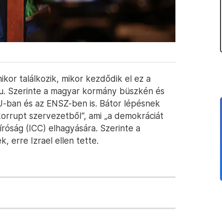
kor találkozik, mikor kezdődik el ez a
u. Szerinte a magyar kormány büszkén és
EU-ban és az ENSZ-ben is. Bátor lépésnek
orrupt szervezetből”, ami „a demokráciát
róság (ICC) elhagyására. Szerinte a
k, erre Izrael ellen tette.