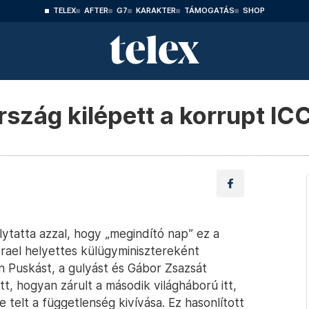
TELEX
AFTER
G7
KARAKTER
TÁMOGATÁS
SHOP
szág kilépett a korrupt IC
lytatta azzal, hogy „megindító nap” ez a
Izrael helyettes külügyminisztereként
an Puskást, a gulyást és Gábor Zsazsát
, hogyan zárult a második világháború itt,
 telt a függetlenség kivívása. Ez hasonlított