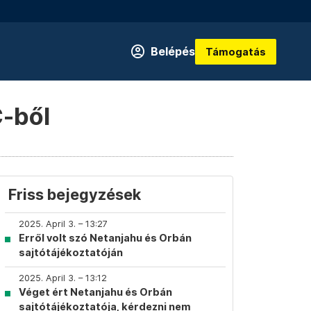
Belépés
Támogatás
C-ből
Friss bejegyzések
2025. April 3. – 13:27
Erről volt szó Netanjahu és Orbán
sajtótájékoztatóján
2025. April 3. – 13:12
Véget ért Netanjahu és Orbán
sajtótájékoztatója, kérdezni nem