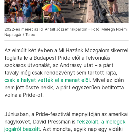
2022-es menet az Id. Antall József rakparton – Fotó: Melegh Noémi
Napsugár / Telex
Az elmúlt két évben a Mi Hazánk Mozgalom sikerrel
foglalta le a Budapest Pride elől a felvonulás
szokásos útvonalát, az Andrássy utat – a párt
tavaly még csak rendezvényt sem tartott rajta,
csak a helyet vették el a menet elől
. Mivel ez idén
nem jött össze nekik, a párt egyszerűen betiltotta
volna a Pride-ot.
Júniusban, a Pride-fesztivál megnyitóján az amerikai
nagykövet, David Pressman is
felszólalt, a melegek
jogairól beszélt
. Azt mondta, egyik nap egy vidéki