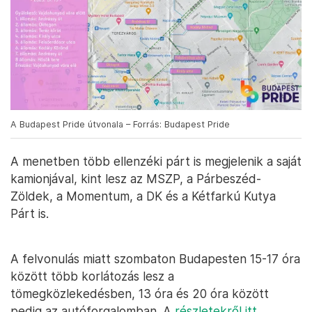
A Budapest Pride útvonala – Forrás: Budapest Pride
A menetben több ellenzéki párt is megjelenik a saját
kamionjával, kint lesz az MSZP, a Párbeszéd-
Zöldek, a Momentum, a DK és a Kétfarkú Kutya
Párt is.
A felvonulás miatt szombaton Budapesten 15-17 óra
között több korlátozás lesz a
tömegközlekedésben, 13 óra és 20 óra között
pedig az autóforgalomban. A
részletekről itt