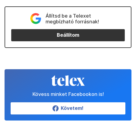
Állítsd be a Telexet
megbízható forrásnak!
Beállítom
Kövess minket Facebookon is!
Követem!