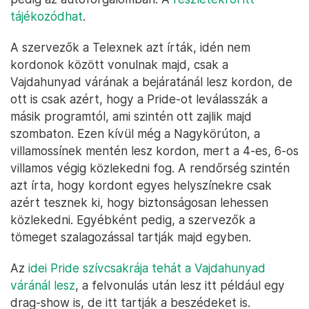
tájékozódhat
.
A szervezők a Telexnek azt írták, idén nem
kordonok között vonulnak majd, csak a
Vajdahunyad várának a bejáratánál lesz kordon, de
ott is csak azért, hogy a Pride-ot leválasszák a
másik programtól, ami szintén ott zajlik majd
szombaton. Ezen kívül még a Nagykörúton, a
villamossínek mentén lesz kordon, mert a 4-es, 6-os
villamos végig közlekedni fog. A rendőrség szintén
azt írta, hogy kordont egyes helyszínekre csak
azért tesznek ki, hogy biztonságosan lehessen
közlekedni. Egyébként pedig, a szervezők a
tömeget szalagozással tartják majd egyben.
Az
idei Pride szívcsakrája tehát a Vajdahunyad
váránál lesz
, a felvonulás után lesz itt például egy
drag-show is, de itt tartják a beszédeket is.