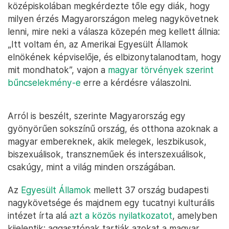
középiskolában megkérdezte tőle egy diák, hogy
milyen érzés Magyarországon meleg nagykövetnek
lenni, mire neki a válasza közepén meg kellett állnia:
„Itt voltam én, az Amerikai Egyesült Államok
elnökének képviselője, és elbizonytalanodtam, hogy
mit mondhatok”, vajon a
magyar törvények szerint
bűncselekmény-e
erre a kérdésre válaszolni.
Arról is beszélt, szerinte Magyarország egy
gyönyörűen sokszínű ország, és otthona azoknak a
magyar embereknek, akik melegek, leszbikusok,
biszexuálisok, transzneműek és interszexuálisok,
csakúgy, mint a világ minden országában.
Az
Egyesült Államok
mellett 37 ország budapesti
nagykövetsége és majdnem egy tucatnyi kulturális
intézet írta alá
azt a közös nyilatkozatot
, amelyben
kijelentik: aggasztónak tartják azokat a magyar