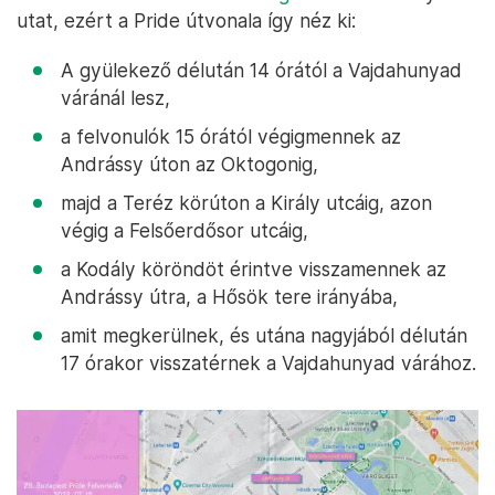
utat, ezért a Pride útvonala így néz ki:
A gyülekező délután 14 órától a Vajdahunyad
váránál lesz,
a felvonulók 15 órától végigmennek az
Andrássy úton az Oktogonig,
majd a Teréz körúton a Király utcáig, azon
végig a Felsőerdősor utcáig,
a Kodály köröndöt érintve visszamennek az
Andrássy útra, a Hősök tere irányába,
amit megkerülnek, és utána nagyjából délután
17 órakor visszatérnek a Vajdahunyad várához.