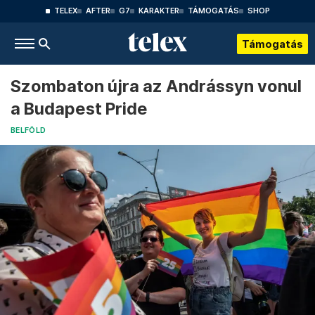
TELEX
AFTER
G7
KARAKTER
TÁMOGATÁS
SHOP
Támogatás
Szombaton újra az Andrássyn vonul
a Budapest Pride
BELFÖLD