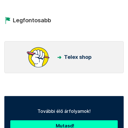
Legfontosabb
Telex shop
További élő árfolyamok!
Mutasd!