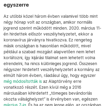
egyszerre
Az utóbbi közel három évben valamivel több mint
négy hónap volt az országban, amikor normális
jogrend szerint működött minden. 2020. március 11-
én hirdettek először veszélyhelyzetet, ekkor a
koronavírus járványra hivatkozva. Ez rengeteg
másik országban is hasonlóan működött, mivel
például a szabad mozgást alapvetően nem lehet
korlátozni, így kijárási tilalmat sem lehetett volna
elrendelni, ha nincs különleges jogrend. Összesen
négyszer hirdetett veszélyhelyzetet a kormány az
elmúlt három évben, ráadásul úgy, hogy egyszer
még módosították is
az Alaptörvény erre
vonatkozó részét. Ezen kívül még a 2016
márciusában kihirdetett „tömeges bevándorlás
okozta válsághelyzet” is érvényben van, egészen
március 7-ig
. És ha az nem lenne elég, az országban