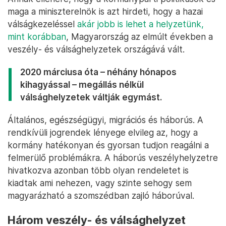
maga a miniszterelnök is azt hirdeti, hogy a hazai
válságkezeléssel
akár jobb is lehet a helyzetünk,
mint korábban
, Magyarország az elmúlt években a
veszély- és válsághelyzetek országává vált.
2020 márciusa óta – néhány hónapos
kihagyással – megállás nélkül
válsághelyzetek váltják egymást.
Általános, egészségügyi, migrációs és háborús. A
rendkívüli jogrendek lényege elvileg az, hogy a
kormány hatékonyan és gyorsan tudjon reagálni a
felmerülő problémákra. A háborús veszélyhelyzetre
hivatkozva azonban több olyan rendeletet is
kiadtak ami nehezen, vagy szinte sehogy sem
magyarázható a szomszédban zajló háborúval.
Három veszély- és válsághelyzet