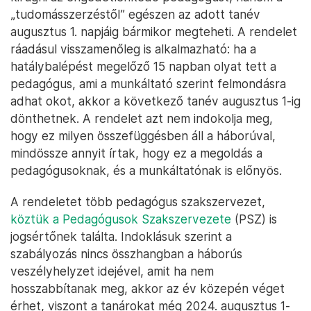
„tudomásszerzéstől” egészen az adott tanév
augusztus 1. napjáig bármikor megteheti. A rendelet
ráadásul visszamenőleg is alkalmazható: ha a
hatálybalépést megelőző 15 napban olyat tett a
pedagógus, ami a munkáltató szerint felmondásra
adhat okot, akkor a következő tanév augusztus 1-ig
dönthetnek. A rendelet azt nem indokolja meg,
hogy ez milyen összefüggésben áll a háborúval,
mindössze annyit írtak, hogy ez a megoldás a
pedagógusoknak, és a munkáltatónak is előnyös.
A rendeletet több pedagógus szakszervezet,
köztük a Pedagógusok Szakszervezete
(PSZ) is
jogsértőnek találta. Indoklásuk szerint a
szabályozás nincs összhangban a háborús
veszélyhelyzet idejével, amit ha nem
hosszabbítanak meg, akkor az év közepén véget
érhet, viszont a tanárokat még 2024. augusztus 1-