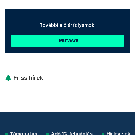
További élő árfolyamok!
Mutasd!
Friss hírek
Támogatás
Adó 1% felajánlás
Hírlevelek