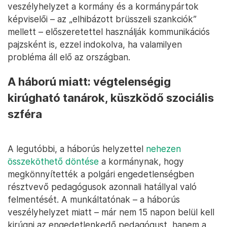
veszélyhelyzet a kormány és a kormánypártok
képviselői – az „elhibázott brüsszeli szankciók”
mellett – előszeretettel használják kommunikációs
pajzsként is, ezzel indokolva, ha valamilyen
probléma áll elő az országban.
A háború miatt: végtelenségig
kirúgható tanárok, küszködő szociális
szféra
A legutóbbi, a háborús helyzettel
nehezen
összeköthető döntése
a kormánynak, hogy
megkönnyítették a polgári engedetlenségben
résztvevő pedagógusok azonnali hatállyal való
felmentését. A munkáltatónak – a háborús
veszélyhelyzet miatt – már nem 15 napon belül kell
kirúgni az engedetlenkedő pedagógust, hanem a