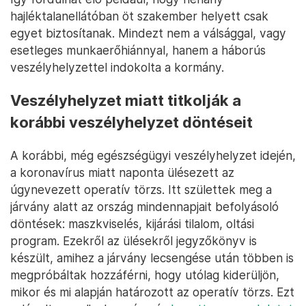
hajléktalanellátóban öt szakember helyett csak
egyet biztosítanak. Mindezt nem a válsággal, vagy
esetleges munkaerőhiánnyal, hanem a háborús
veszélyhelyzettel indokolta a kormány.
Veszélyhelyzet miatt titkolják a
korábbi veszélyhelyzet döntéseit
A korábbi, még egészségügyi veszélyhelyzet idején,
a koronavírus miatt naponta ülésezett az
úgynevezett operatív törzs. Itt születtek meg a
járvány alatt az ország mindennapjait befolyásoló
döntések: maszkviselés, kijárási tilalom, oltási
program. Ezekről az ülésekről jegyzőkönyv is
készült, amihez a járvány lecsengése után többen is
megpróbáltak hozzáférni, hogy utólag kiderüljön,
mikor és mi alapján határozott az operatív törzs. Ezt