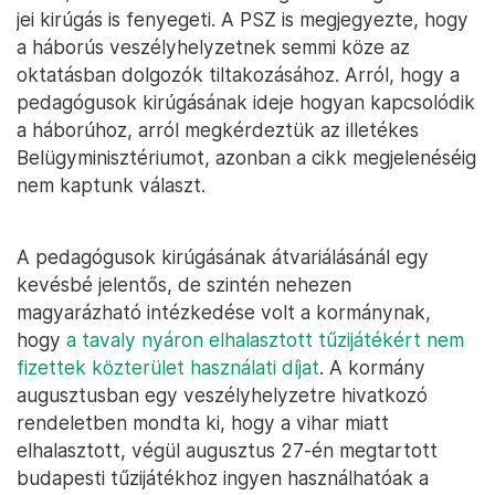
jei kirúgás is fenyegeti. A PSZ is megjegyezte, hogy
a háborús veszélyhelyzetnek semmi köze az
oktatásban dolgozók tiltakozásához. Arról, hogy a
pedagógusok kirúgásának ideje hogyan kapcsolódik
a háborúhoz, arról megkérdeztük az illetékes
Belügyminisztériumot, azonban a cikk megjelenéséig
nem kaptunk választ.
A pedagógusok kirúgásának átvariálásánál egy
kevésbé jelentős, de szintén nehezen
magyarázható intézkedése volt a kormánynak,
hogy
a tavaly nyáron elhalasztott tűzijátékért nem
fizettek közterület használati díjat
. A kormány
augusztusban egy veszélyhelyzetre hivatkozó
rendeletben mondta ki, hogy a vihar miatt
elhalasztott, végül augusztus 27-én megtartott
budapesti tűzijátékhoz ingyen használhatóak a