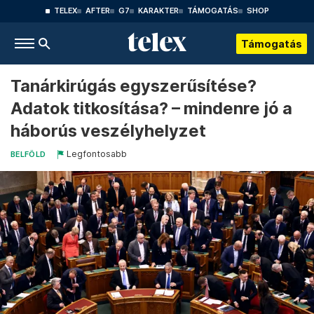
TELEX
AFTER
G7
KARAKTER
TÁMOGATÁS
SHOP
Támogatás
Tanárkirúgás egyszerűsítése?
Adatok titkosítása? – mindenre jó a
háborús veszélyhelyzet
Legfontosabb
BELFÖLD