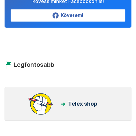
Kövess minket Facebookon is!
Követem!
Legfontosabb
Telex shop