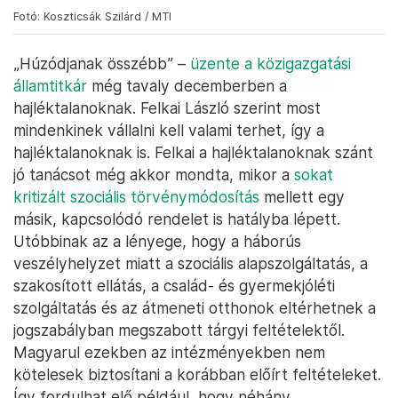
Fotó: Koszticsák Szilárd / MTI
„Húzódjanak összébb” –
üzente a közigazgatási
államtitkár
még tavaly decemberben a
hajléktalanoknak. Felkai László szerint most
mindenkinek vállalni kell valami terhet, így a
hajléktalanoknak is. Felkai a hajléktalanoknak szánt
jó tanácsot még akkor mondta, mikor a
sokat
kritizált szociális törvénymódosítás
mellett egy
másik, kapcsolódó rendelet is hatályba lépett.
Utóbbinak az a lényege, hogy a háborús
veszélyhelyzet miatt a szociális alapszolgáltatás, a
szakosított ellátás, a család- és gyermekjóléti
szolgáltatás és az átmeneti otthonok eltérhetnek a
jogszabályban megszabott tárgyi feltételektől.
Magyarul ezekben az intézményekben nem
kötelesek biztosítani a korábban előírt feltételeket.
Így fordulhat elő például, hogy néhány