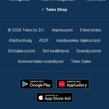
Telex Shop
© 2026 Telex.hu Zrt.
Impresszum
Etikai kódex
Átláthatóság
ÁSZF
Adatkezelési tájékoztató
Sütitájékoztató
Süti beállítások
Szabályzatok
Kommentelési szabályzat
Telex Sales