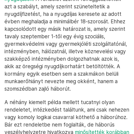
azt a szabályt, amely szerint szüneteltetik a
nyugdíjfizetést, ha a nyugdíjas keresete az adott
évben meghaladja a minimálbér 18-szorosát. Ehhez
kapcsolódott egy másik határozat is, amely szerint
tavaly szeptember 1-től egy évig szociális,
gyermekvédelmi vagy gyermekjóléti szolgáltatónál,
intézményben, hálózatnál, illetve köznevelési vagy
szakképző intézményben dolgozhatnak azok is,
akik az öregségi nyugdíjkorhatárt betöltötték. A
kormány egyik esetben sem a szakmákon belüli
munkaerőhiányt nevezte meg okként, hanem a
szomszédban zajló háborút.
A néhány kiemelt példa mellett tucatnyi olyan
rendeletet, intézkedést találtunk, ami csak nehezen
vagy komoly logikai csavarral köthető a háborúhoz.
Bár ezt rendeletbe nem foglalták, de háborús
veszélyhelyzetre hivatkozva
minősítették korábban