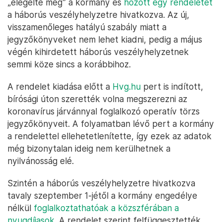
„elégelte meg” a kormány és
hozott egy rendeletet
a háborús veszélyhelyzetre hivatkozva. Az új,
visszamenőleges hatályú szabály miatt a
jegyzőkönyveket nem lehet kiadni, pedig a május
végén kihirdetett háborús veszélyhelyzetnek
semmi köze sincs a korábbihoz.
A rendelet kiadása előtt a
Hvg.hu
pert is indított,
bírósági úton szerették volna megszerezni az
koronavírus járvánnyal foglalkozó operatív törzs
jegyzőkönyveit. A folyamatban lévő pert a kormány
a rendelettel ellehetetlenítette, így ezek az adatok
még bizonytalan ideig nem kerülhetnek a
nyilvánosság elé.
Szintén a háborús veszélyhelyzetre hivatkozva
tavaly szeptember 1-jétől a kormány engedélye
nélkül
foglalkoztathatóak a közszférában a
nyugdíjasok
. A rendelet szerint felfüggesztették