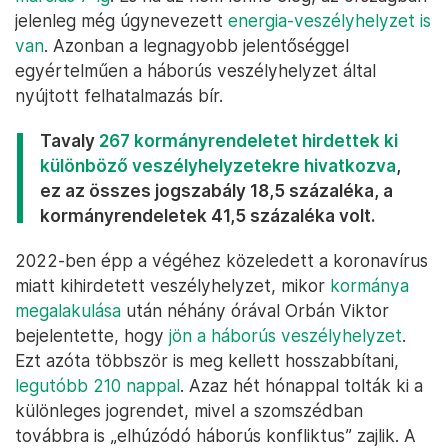
jelenleg még úgynevezett
energia-veszélyhelyzet is
van
. Azonban a legnagyobb jelentőséggel
egyértelműen a háborús veszélyhelyzet által
nyújtott felhatalmazás bír.
Tavaly
267 kormányrendeletet hirdettek ki
különböző veszélyhelyzetekre hivatkozva
,
ez az összes jogszabály 18,5 százaléka, a
kormányrendeletek 41,5 százaléka volt.
2022-ben épp a végéhez közeledett a koronavírus
miatt kihirdetett veszélyhelyzet, mikor
kormánya
megalakulása
után néhány órával Orbán Viktor
bejelentette, hogy
jön a háborús veszélyhelyzet
.
Ezt azóta többször is meg kellett hosszabbítani,
legutóbb 210 nappal
. Azaz hét hónappal tolták ki a
különleges jogrendet, mivel a szomszédban
továbbra is „elhúzódó háborús konfliktus” zajlik. A