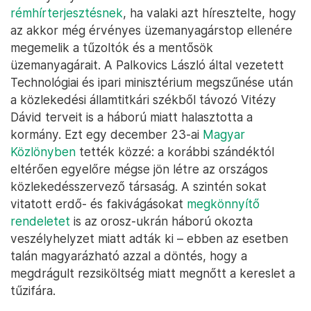
rémhírterjesztésnek
, ha valaki azt híresztelte, hogy
az akkor még érvényes üzemanyagárstop ellenére
megemelik a tűzoltók és a mentősök
üzemanyagárait. A Palkovics László által vezetett
Technológiai és ipari minisztérium megszűnése után
a közlekedési államtitkári székből távozó Vitézy
Dávid terveit is a háború miatt halasztotta a
kormány. Ezt egy december 23-ai
Magyar
Közlönyben
tették közzé: a korábbi szándéktól
eltérően egyelőre mégse jön létre az országos
közlekedésszervező társaság. A szintén sokat
vitatott erdő- és fakivágásokat
megkönnyítő
rendeletet
is az orosz-ukrán háború okozta
veszélyhelyzet miatt adták ki – ebben az esetben
talán magyarázható azzal a döntés, hogy a
megdrágult rezsiköltség miatt megnőtt a kereslet a
tűzifára.