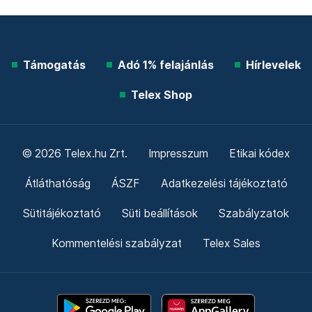
Támogatás
Adó 1% felajánlás
Hírlevelek
Telex Shop
© 2026 Telex.hu Zrt.
Impresszum
Etikai kódex
Átláthatóság
ÁSZF
Adatkezelési tájékoztató
Sütitájékoztató
Süti beállítások
Szabályzatok
Kommentelési szabályzat
Telex Sales