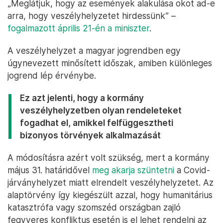
„Meglátjuk, hogy az események alakulása okot ad-e
arra, hogy veszélyhelyzetet hirdessünk” –
fogalmazott április 21-én a miniszter
.
A veszélyhelyzet a magyar jogrendben egy
úgynevezett minősített időszak, amiben különleges
jogrend lép érvénybe.
Ez azt jelenti, hogy a kormány
veszélyhelyzetben olyan rendeleteket
fogadhat el, amikkel felfüggesztheti
bizonyos törvények alkalmazását
A módosításra azért volt szükség, mert a kormány
május 31. határidővel
meg akarja szüntetni
a Covid-
járványhelyzet miatt elrendelt veszélyhelyzetet. Az
alaptörvény így kiegészült azzal, hogy humanitárius
katasztrófa vagy szomszéd országban zajló
fegyveres konfliktus esetén is el lehet rendelni az