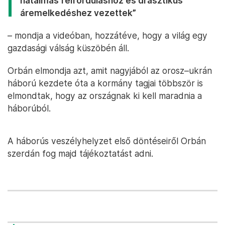
hatalmas felforduláshoz és drasztikus
áremelkedéshez vezettek”
– mondja a videóban, hozzátéve, hogy a világ egy
gazdasági válság küszöbén áll.
Orbán elmondja azt, amit nagyjából az orosz–ukrán
háború kezdete óta a kormány tagjai többször is
elmondtak, hogy az országnak ki kell maradnia a
háborúból.
A háborús veszélyhelyzet első döntéseiről Orbán
szerdán fog majd tájékoztatást adni.