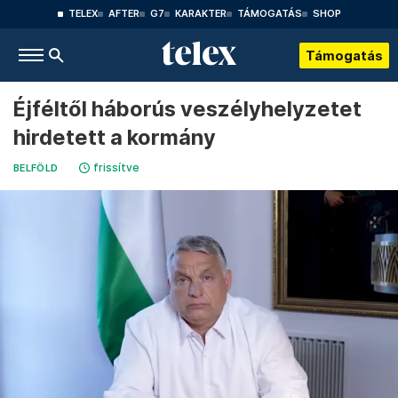
TELEX
AFTER
G7
KARAKTER
TÁMOGATÁS
SHOP
Támogatás
Éjféltől háborús veszélyhelyzetet
hirdetett a kormány
frissítve
BELFÖLD