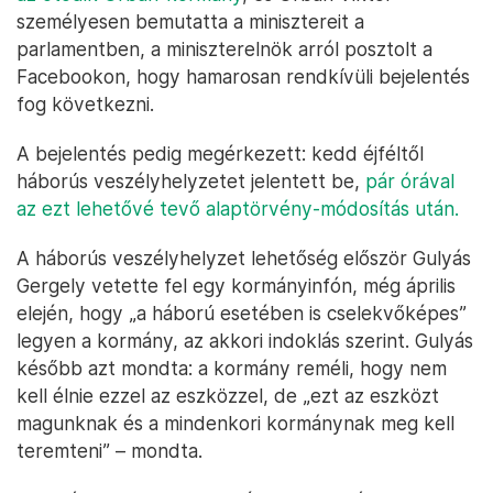
személyesen bemutatta a minisztereit a
parlamentben, a miniszterelnök arról posztolt a
Facebookon, hogy hamarosan rendkívüli bejelentés
fog következni.
A bejelentés pedig megérkezett: kedd éjféltől
háborús veszélyhelyzetet jelentett be,
pár órával
az ezt lehetővé tevő alaptörvény-módosítás után.
A háborús veszélyhelyzet lehetőség először Gulyás
Gergely vetette fel egy kormányinfón, még április
elején, hogy „a háború esetében is cselekvőképes”
legyen a kormány, az akkori indoklás szerint. Gulyás
később azt mondta: a kormány reméli, hogy nem
kell élnie ezzel az eszközzel, de „ezt az eszközt
magunknak és a mindenkori kormánynak meg kell
teremteni” – mondta.