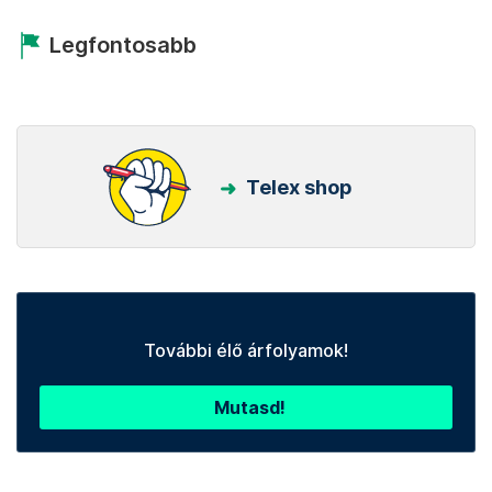
Legfontosabb
Telex shop
További élő árfolyamok!
Mutasd!