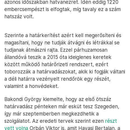
azonos időszakban hatvanezret. Idén eddig 1220
embercsempészt is elfogtak, míg tavaly ez a szám
hatszáz volt.
Szerinte a határkerítést azért kell megerősíteni és
magasítani, hogy ne tudják átvágni és létrákkal se
tudjanak átmászni rajta. Ezzel párhuzamosan
állandóvá teszik a 2015 óta ideiglenes keretek
között működő határőrizeti rendszert, ezért
toborozzák a határvadászokat, akik ki fogják váltani
a déli határra vezényelt rendőrök egy részét,
valamint a honvédeket.
Bakondi György kiemelte, hogy az első ötszáz
határvadász pénteken már esküt tesz Szegeden,
így már szeptemberben megkezdhetik a
szolgálatot. Az eredeti tervek szerint ezen
részt
vett volna
Orbán Viktor is, amit Havasi Bertalan, a