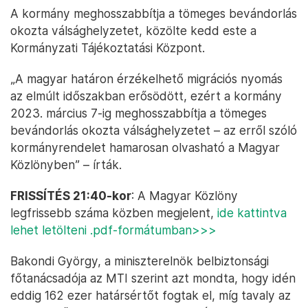
A kormány meghosszabbítja a tömeges bevándorlás
okozta válsághelyzetet, közölte kedd este a
Kormányzati Tájékoztatási Központ.
„A magyar határon érzékelhető migrációs nyomás
az elmúlt időszakban erősödött, ezért a kormány
2023. március 7-ig meghosszabbítja a tömeges
bevándorlás okozta válsághelyzetet – az erről szóló
kormányrendelet hamarosan olvasható a Magyar
Közlönyben” – írták.
FRISSÍTÉS 21:40-kor
: A Magyar Közlöny
legfrissebb száma közben megjelent,
ide kattintva
lehet letölteni .pdf-formátumban>>>
Bakondi György, a miniszterelnök belbiztonsági
főtanácsadója az MTI szerint azt mondta, hogy idén
eddig 162 ezer határsértőt fogtak el, míg tavaly az