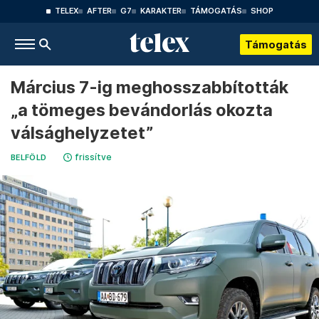
TELEX
AFTER
G7
KARAKTER
TÁMOGATÁS
SHOP
Támogatás
Március 7-ig meghosszabbították
„a tömeges bevándorlás okozta
válsághelyzetet”
frissítve
BELFÖLD