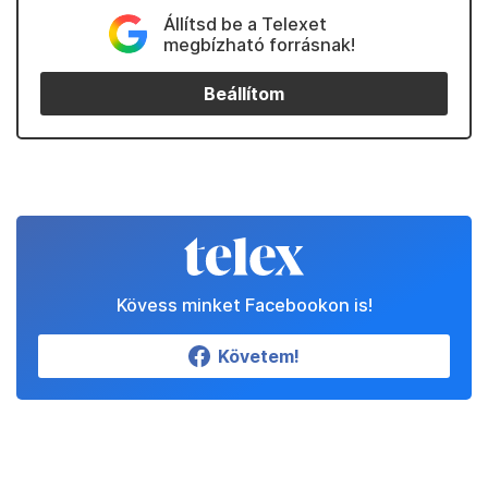
Állítsd be a Telexet
megbízható forrásnak!
Beállítom
Kövess minket Facebookon is!
Követem!