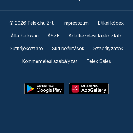
© 2026 Telex.hu Zrt.
Impresszum
Etikai kódex
Átláthatóság
ÁSZF
Adatkezelési tájékoztató
Sütitájékoztató
Süti beállítások
Szabályzatok
Kommentelési szabályzat
Telex Sales