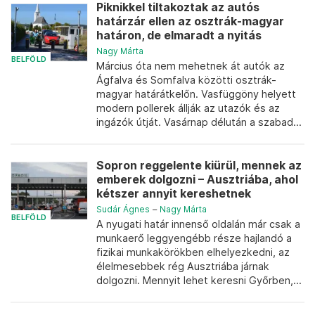
Piknikkel tiltakoztak az autós
határzár ellen az osztrák-magyar
határon, de elmaradt a nyitás
Nagy Márta
BELFÖLD
Március óta nem mehetnek át autók az
Ágfalva és Somfalva közötti osztrák-
magyar határátkelőn. Vasfüggöny helyett
modern pollerek állják az utazók és az
ingázók útját. Vasárnap délután a szabad...
Sopron reggelente kiürül, mennek az
emberek dolgozni – Ausztriába, ahol
kétszer annyit kereshetnek
Sudár Ágnes
–
Nagy Márta
BELFÖLD
A nyugati határ innenső oldalán már csak a
munkaerő leggyengébb része hajlandó a
fizikai munkakörökben elhelyezkedni, az
élelmesebbek rég Ausztriába járnak
dolgozni. Mennyit lehet keresni Győrben,...