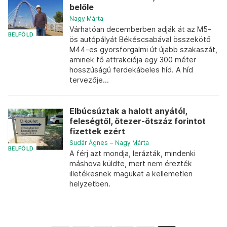
belőle
Nagy Márta
Várhatóan decemberben adják át az M5-
BELFÖLD
ös autópályát Békéscsabával összekötő
M44-es gyorsforgalmi út újabb szakaszát,
aminek fő attrakciója egy 300 méter
hosszúságú ferdekábeles híd. A híd
tervezője...
Elbúcsúztak a halott anyától,
feleségtől, ötezer-ötszáz forintot
fizettek ezért
Sudár Ágnes
–
Nagy Márta
BELFÖLD
A férj azt mondja, lerázták, mindenki
máshova küldte, mert nem érezték
illetékesnek magukat a kellemetlen
helyzetben.