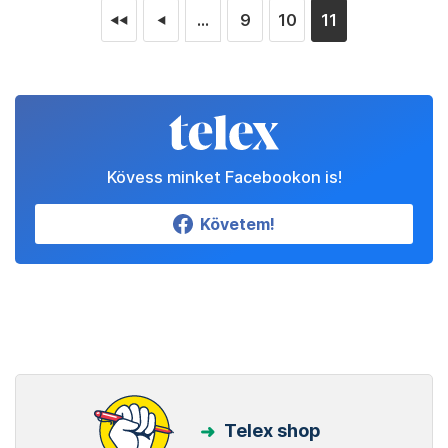
...
9
10
11
◄◄
◄
Kövess minket Facebookon is!
Követem!
Telex shop