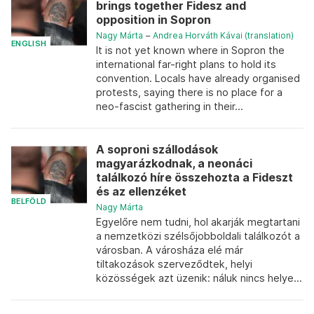
brings together Fidesz and
opposition in Sopron
Nagy Márta
–
Andrea Horváth Kávai (translation)
ENGLISH
It is not yet known where in Sopron the
international far-right plans to hold its
convention. Locals have already organised
protests, saying there is no place for a
neo-fascist gathering in their...
A soproni szállodások
magyarázkodnak, a neonáci
találkozó híre összehozta a Fideszt
és az ellenzéket
BELFÖLD
Nagy Márta
Egyelőre nem tudni, hol akarják megtartani
a nemzetközi szélsőjobboldali találkozót a
városban. A városháza elé már
tiltakozások szerveződtek, helyi
közösségek azt üzenik: náluk nincs helye...