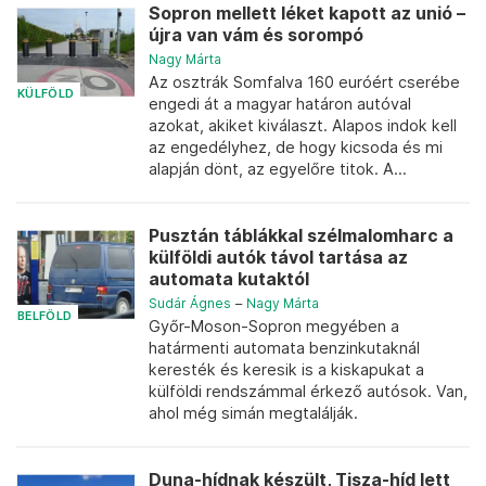
Sopron mellett léket kapott az unió –
újra van vám és sorompó
Nagy Márta
Az osztrák Somfalva 160 euróért cserébe
KÜLFÖLD
engedi át a magyar határon autóval
azokat, akiket kiválaszt. Alapos indok kell
az engedélyhez, de hogy kicsoda és mi
alapján dönt, az egyelőre titok. A...
Pusztán táblákkal szélmalomharc a
külföldi autók távol tartása az
automata kutaktól
Sudár Ágnes
–
Nagy Márta
BELFÖLD
Győr-Moson-Sopron megyében a
határmenti automata benzinkutaknál
keresték és keresik is a kiskapukat a
külföldi rendszámmal érkező autósok. Van,
ahol még simán megtalálják.
Duna-hídnak készült, Tisza-híd lett