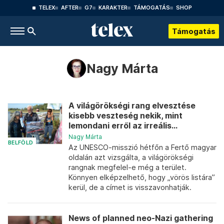
TELEX
AFTER
G7
KARAKTER
TÁMOGATÁS
SHOP
Támogatás
Nagy Márta
A világörökségi rang elvesztése
kisebb veszteség nekik, mint
lemondani erről az irreális...
Nagy Márta
BELFÖLD
Az UNESCO-misszió hétfőn a Fertő magyar
oldalán azt vizsgálta, a világörökségi
rangnak megfelel-e még a terület.
Könnyen elképzelhető, hogy „vörös listára”
kerül, de a címet is visszavonhatják.
News of planned neo-Nazi gathering