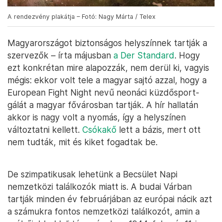
A rendezvény plakátja – Fotó: Nagy Márta / Telex
Magyarországot biztonságos helyszínnek tartják a
szervezők – írta májusban
a Der Standard
. Hogy
ezt konkrétan mire alapozzák, nem derül ki, vagyis
mégis: ekkor volt tele a magyar sajtó azzal, hogy a
European Fight Night nevű neonáci küzdősport-
gálát a magyar fővárosban tartják. A hír hallatán
akkor is nagy volt a nyomás, így a helyszínen
változtatni kellett.
Csókakő
lett a bázis, mert ott
nem tudták, mit és kiket fogadtak be.
De szimpatikusak lehetünk a Becsület Napi
nemzetközi találkozók miatt is. A budai Várban
tartják minden év februárjában az európai nácik azt
a számukra fontos nemzetközi találkozót, amin a