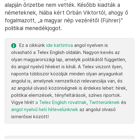
alapján őrizetbe nem vették. Később kiadták a
németeknek, hiába kért Orbán Viktortól, ahogy ő
fogalmazott, „a magyar nép vezérétől (Führer)”
politikai menedékjogot.
Ez a cikkünk
ide kattintva
angol nyelven is
olvasható a Telex English oldalán. Nagyon kevés az
olyan magyarországi lap, amelyik politikától független,
és angol nyelvű híreket is kínál. A Telex viszont ilyen,
naponta többször közöljük minden olyan anyagunkat
angolul is, amelynek nemzetközi relevanciája van, és
az angolul olvasó közönségnek is érdekes lehet: hírek,
politikai elemzések, tényfeltárások, színes riportok.
Vigye hírét
a Telex English rovatnak
,
Twitterünknek
és
angol nyelvű heti hírlevelünknek
az angolul olvasó
ismerősei között!