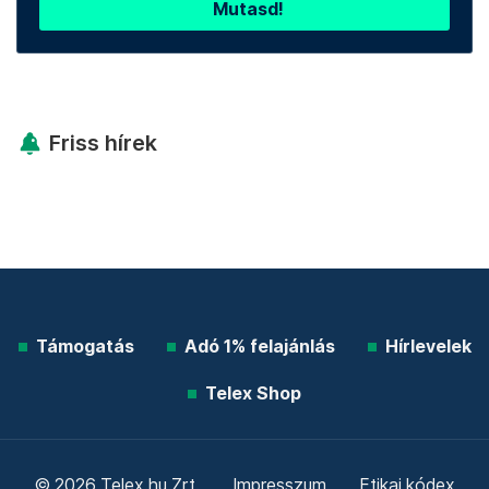
Mutasd!
Friss hírek
Támogatás
Adó 1% felajánlás
Hírlevelek
Telex Shop
© 2026 Telex.hu Zrt.
Impresszum
Etikai kódex