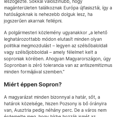
leszögezte. Sokkal valószínűbb, hogy
magánterületen találkoznak Európa újfasisztái, így a
hatóságoknak is nehezebb dolguk lesz, ha
jogszerűen akarnak fellépni.
A polgármesteri közlemény ugyanakkor „a lehető
leghatározottabb módon elutasít minden olyan
politikai megmozdulást – legyen az szélsőbaloldali
vagy szélsőjobboldali – amely félelmet kelt a
soproniak körében. Ahogyan Magyarországon, úgy
Sopronban is zéró tolerancia van az antiszemitizmus
minden formájával szemben.”
Miért éppen Sopron?
A magyarázat minden bizonnyal a határ, sőt, a
határok közelsége, hiszen Pozsony is bő órányira
van, Ausztria pedig néhány perc. De a város nem
érdemelte meg, hogy hírbe hozzák ismét az