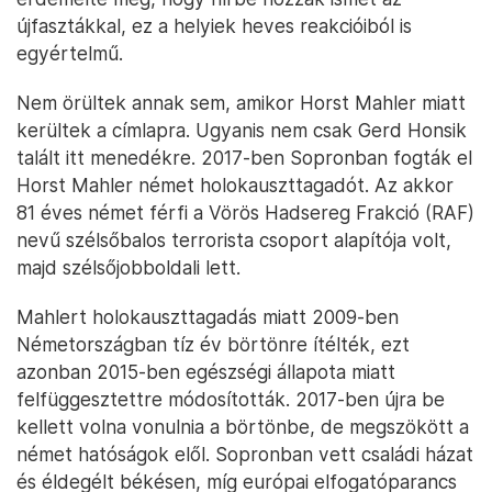
újfasztákkal, ez a helyiek heves reakcióiból is
egyértelmű.
Nem örültek annak sem, amikor Horst Mahler miatt
kerültek a címlapra. Ugyanis nem csak Gerd Honsik
talált itt menedékre. 2017-ben Sopronban fogták el
Horst Mahler német holokauszttagadót. Az akkor
81 éves német férfi a Vörös Hadsereg Frakció (RAF)
nevű szélsőbalos terrorista csoport alapítója volt,
majd szélsőjobboldali lett.
Mahlert holokauszttagadás miatt 2009-ben
Németországban tíz év börtönre ítélték, ezt
azonban 2015-ben egészségi állapota miatt
felfüggesztettre módosították. 2017-ben újra be
kellett volna vonulnia a börtönbe, de megszökött a
német hatóságok elől. Sopronban vett családi házat
és éldegélt békésen, míg európai elfogatóparancs