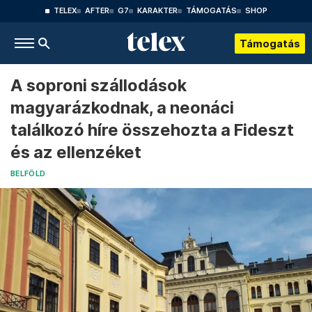
TELEX
AFTER
G7
KARAKTER
TÁMOGATÁS
SHOP
Támogatás
A soproni szállodások
magyarázkodnak, a neonáci
találkozó híre összehozta a Fideszt
és az ellenzéket
BELFÖLD