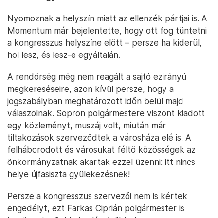
Nyomoznak a helyszín miatt az ellenzék pártjai is. A
Momentum már bejelentette, hogy ott fog tüntetni
a kongresszus helyszíne előtt – persze ha kiderül,
hol lesz, és lesz-e egyáltalán.
A rendőrség még nem reagált a sajtó ezirányú
megkereséseire, azon kívül persze, hogy a
jogszabályban meghatározott időn belül majd
válaszolnak. Sopron polgármestere viszont kiadott
egy közleményt, muszáj volt, miután már
tiltakozások szerveződtek a városháza elé is. A
felháborodott és városukat féltő közösségek az
önkormányzatnak akartak ezzel üzenni: itt nincs
helye újfasiszta gyülekezésnek!
Persze a kongresszus szervezői nem is kértek
engedélyt, ezt Farkas Ciprián polgármester is