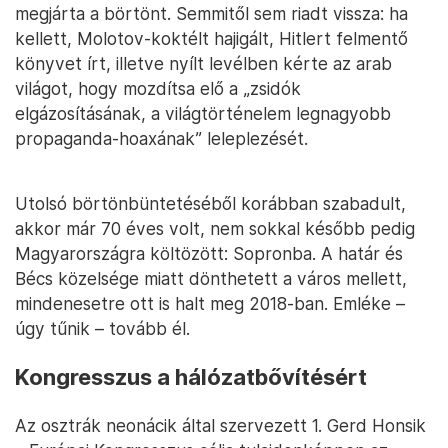
megjárta a börtönt. Semmitől sem riadt vissza: ha
kellett, Molotov-koktélt hajigált, Hitlert felmentő
könyvet írt, illetve nyílt levélben kérte az arab
világot, hogy mozdítsa elő a „zsidók
elgázosításának, a világtörténelem legnagyobb
propaganda-hoaxának” leleplezését.
Utolsó börtönbüntetéséből korábban szabadult,
akkor már 70 éves volt, nem sokkal később pedig
Magyarországra költözött: Sopronba. A határ és
Bécs közelsége miatt dönthetett a város mellett,
mindenesetre ott is halt meg 2018-ban. Emléke –
úgy tűnik – tovább él.
Kongresszus a hálózatbővítésért
Az osztrák neonácik által szervezett 1. ​​Gerd Honsik