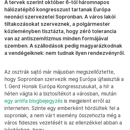
A tervek szerint október 6-tól háromnapos
hálózatépítő kongresszust tartanak Európa
neonáci szervezetei Sopronban. A város lakói
tiltakozásokat szerveznek, a polgármester
közleményben tisztázta, hogy zéró tolerancia
van az antiszemitizmus minden formájával
szemben. A szállodások pedig magyarázkodnak
a vendégeiknek: nem tudnak ilyen rendezvényről.
Az osztrák sajtó már májusban megszellőztette,
hogy Sopronban szervezik meg Európa újfasisztái a
1. Gerd Honsik Európa Kongresszusukat, a hír a
héten vágta ki a biztosítékot a városban, miután
egy antifa blogbejegyzés
is megjelent erről az
interneten. Szinte egy emberként hördültek fel a
soproniak, a nem várt esemény összehozta még a
város fideszes vezetését is az ellenzékkel abban a
kérdésben, hogy