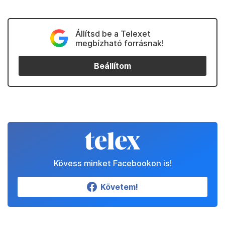
Állítsd be a Telexet
megbízható forrásnak!
Beállítom
Kövess minket Facebookon is!
Követem!