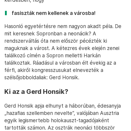
fasiszták nem kellenek a városba!
Hasonló egyetértésre nem nagyon akadt péla. De
mit keresnek Sopronban a neonácik? A
rendszerváltás óta nem először pécézték ki
maguknak a várost. A kétezres évek elején zenei
találkozó címén a Sopron melletti Harkán
találkoztak. Ráadásul a városban élt évekig az a
férfi, akiről kongresszusukat elnevezték a
szélsőjobboldaliak: Gerd Honsik.
Ki az a Gerd Honsik?
Gerd Honsik apja elhunyt a háborúban, édesanyja
„hazafias szellemben nevelte”, valójában Ausztria
egyik legismertebb holokauszt-tagadójaként
tartották számon. Az osztrák neonáci többször