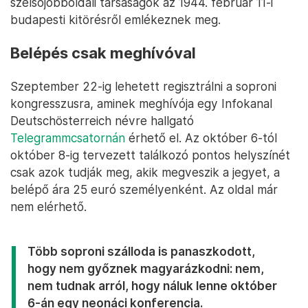
szélsőjobboldali társaságok az 1944. február 11-i
budapesti kitörésről emlékeznek meg.
Belépés csak meghívóval
Szeptember 22-ig lehetett regisztrálni a soproni
kongresszusra, aminek meghívója egy Infokanal
Deutschösterreich névre hallgató
Telegrammcsatornán
érhető el. Az október 6-tól
október 8-ig tervezett találkozó pontos helyszínét
csak azok tudják meg, akik megveszik a jegyet, a
belépő ára 25 euró személyenként. Az oldal már
nem elérhető.
Több soproni szálloda is panaszkodott,
hogy nem győznek magyarázkodni: nem,
nem tudnak arról, hogy náluk lenne október
6-án egy neonáci konferencia.