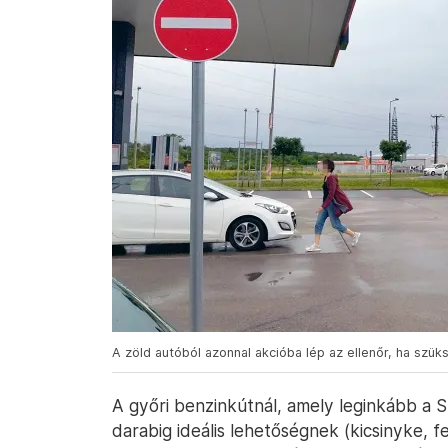
A zöld autóból azonnal akcióba lép az ellenőr, ha szük
A győri benzinkútnál, amely leginkább a 
darabig ideális lehetőségnek (kicsinyke, 