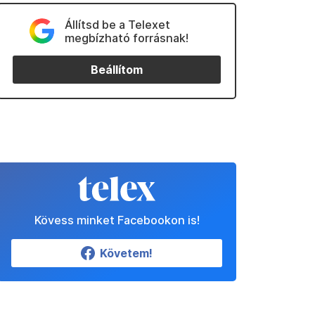
Állítsd be a Telexet
megbízható forrásnak!
Beállítom
Kövess minket Facebookon is!
Követem!