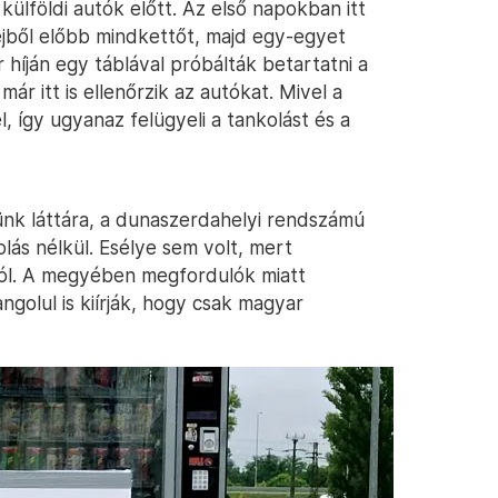
 külföldi autók előtt. Az első napokban itt
ejből előbb mindkettőt, majd egy-egyet
r híján egy táblával próbálták betartatni a
ár itt is ellenőrzik az autókat. Mivel a
 így ugyanaz felügyeli a tankolást és a
ünk láttára, a dunaszerdahelyi rendszámú
olás nélkül. Esélye sem volt, mert
ától. A megyében megfordulók miatt
golul is kiírják, hogy csak magyar