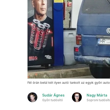
Fél órán belül két ilyen autó tankolt az egyik győri aut
Sudár Ágnes
Nagy Márta
Győri tudósító
Soproni tudósít