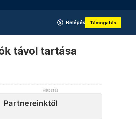
Belépés
Támogatás
ók távol tartása
Partnereinktől