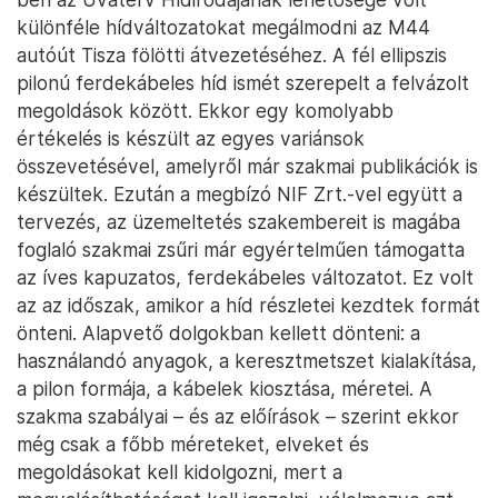
különféle hídváltozatokat megálmodni az M44
autóút Tisza fölötti átvezetéséhez. A fél ellipszis
pilonú ferdekábeles híd ismét szerepelt a felvázolt
megoldások között. Ekkor egy komolyabb
értékelés is készült az egyes variánsok
összevetésével, amelyről már szakmai publikációk is
készültek. Ezután a megbízó NIF Zrt.-vel együtt a
tervezés, az üzemeltetés szakembereit is magába
foglaló szakmai zsűri már egyértelműen támogatta
az íves kapuzatos, ferdekábeles változatot. Ez volt
az az időszak, amikor a híd részletei kezdtek formát
önteni. Alapvető dolgokban kellett dönteni: a
használandó anyagok, a keresztmetszet kialakítása,
a pilon formája, a kábelek kiosztása, méretei. A
szakma szabályai – és az előírások – szerint ekkor
még csak a főbb méreteket, elveket és
megoldásokat kell kidolgozni, mert a