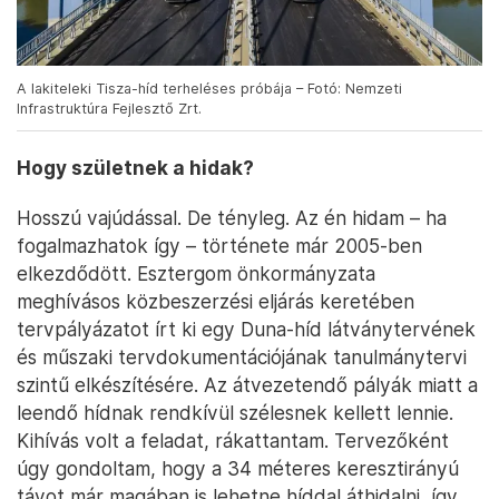
A lakiteleki Tisza-híd terheléses próbája – Fotó: Nemzeti
Infrastruktúra Fejlesztő Zrt.
Hogy születnek a hidak?
Hosszú vajúdással. De tényleg. Az én hidam – ha
fogalmazhatok így – története már 2005-ben
elkezdődött. Esztergom önkormányzata
meghívásos közbeszerzési eljárás keretében
tervpályázatot írt ki egy Duna-híd látványtervének
és műszaki tervdokumentációjának tanulmánytervi
szintű elkészítésére. Az átvezetendő pályák miatt a
leendő hídnak rendkívül szélesnek kellett lennie.
Kihívás volt a feladat, rákattantam. Tervezőként
úgy gondoltam, hogy a 34 méteres keresztirányú
távot már magában is lehetne híddal áthidalni, így