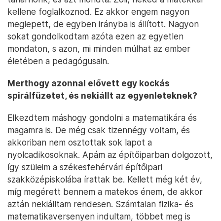
kellene foglalkoznod. Ez akkor engem nagyon
meglepett, de egyben irányba is állított. Nagyon
sokat gondolkodtam azóta ezen az egyetlen
mondaton, s azon, mi minden múlhat az ember
életében a pedagógusain.
Merthogy azonnal elővett egy kockás
spirálfüzetet, és nekiállt az egyenleteknek?
Elkezdtem máshogy gondolni a matematikára és
magamra is. De még csak tizennégy voltam, és
akkoriban nem osztottak sok lapot a
nyolcadikosoknak. Apám az építőiparban dolgozott,
így szüleim a székesfehérvári építőipari
szakközépiskolába írattak be. Kellett még két év,
míg megérett bennem a matekos énem, de akkor
aztán nekiálltam rendesen. Számtalan fizika- és
matematikaversenyen indultam, többet meg is