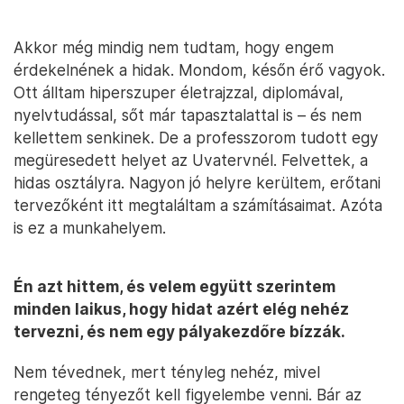
Akkor még mindig nem tudtam, hogy engem
érdekelnének a hidak. Mondom, későn érő vagyok.
Ott álltam hiperszuper életrajzzal, diplomával,
nyelvtudással, sőt már tapasztalattal is – és nem
kellettem senkinek. De a professzorom tudott egy
megüresedett helyet az Uvatervnél. Felvettek, a
hidas osztályra. Nagyon jó helyre kerültem, erőtani
tervezőként itt megtaláltam a számításaimat. Azóta
is ez a munkahelyem.
Én azt hittem, és velem együtt szerintem
minden laikus, hogy hidat azért elég nehéz
tervezni, és nem egy pályakezdőre bízzák.
Nem tévednek, mert tényleg nehéz, mivel
rengeteg tényezőt kell figyelembe venni. Bár az