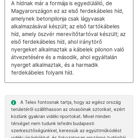
A hídnak már a formája is egyedülálló, de
Magyarországon ez az első ferdekábeles híd,
amelynek betonpilonja csak lágyvasak
alkalmazásával készült; az első tartókábeles
híd, amely öszvér merevítőtartóval készült; az
első ferdekábeles híd, ahol iránytörő
nyergeket alkalmaztak a kábelek pilonon való
átvezetésére és a második, ahol egyáltalán
nyerget alkalmaztak, és a harmadik
ferdekábeles folyami híd.
A Telex fontosnak tartja, hogy az egész ország
területéről szállíthasson az olvasóinak sztorikat, ezért
közlünk gyakran vidéki riportokat. Mivel minden
térséget nem tudunk lefedni budapesti
szerkesztőségünkkel, keressük az együttműködést
vidéki újságírókkal, és fokozatosan országos tudósítói