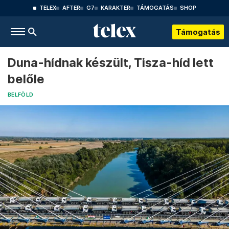
TELEX
AFTER
G7
KARAKTER
TÁMOGATÁS
SHOP
Támogatás
Duna-hídnak készült, Tisza-híd lett
belőle
BELFÖLD