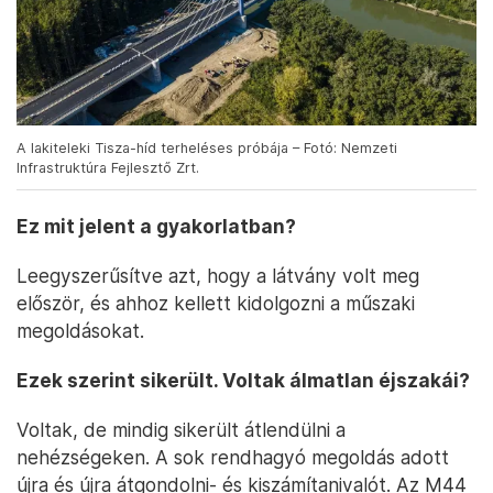
A lakiteleki Tisza-híd terheléses próbája – Fotó: Nemzeti
Infrastruktúra Fejlesztő Zrt.
Ez mit jelent a gyakorlatban?
Leegyszerűsítve azt, hogy a látvány volt meg
először, és ahhoz kellett kidolgozni a műszaki
megoldásokat.
Ezek szerint sikerült. Voltak álmatlan éjszakái?
Voltak, de mindig sikerült átlendülni a
nehézségeken. A sok rendhagyó megoldás adott
újra és újra átgondolni- és kiszámítanivalót. Az M44