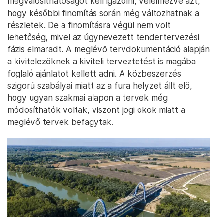
megvalósíthatóságot kell igazolni, vélelmezve azt,
hogy későbbi finomítás során még változhatnak a
részletek. De a finomításra végül nem volt
lehetőség, mivel az úgynevezett tendertervezési
fázis elmaradt. A meglévő tervdokumentáció alapján
a kivitelezőknek a kiviteli terveztetést is magába
foglaló ajánlatot kellett adni. A közbeszerzés
szigorú szabályai miatt az a fura helyzet állt elő,
hogy ugyan szakmai alapon a tervek még
módosíthatók voltak, viszont jogi okok miatt a
meglévő tervek befagytak.