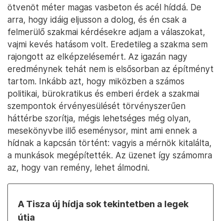
ötvenöt méter magas vasbeton és acél híddá. De
arra, hogy idáig eljusson a dolog, és én csak a
felmerülő szakmai kérdésekre adjam a válaszokat,
vajmi kevés hatásom volt. Eredetileg a szakma sem
rajongott az elképzelésemért. Az igazán nagy
eredménynek tehát nem is elsősorban az építményt
tartom. Inkább azt, hogy miközben a számos
politikai, bürokratikus és emberi érdek a szakmai
szempontok érvényesülését törvényszerűen
háttérbe szorítja, mégis lehetséges még olyan,
mesekönyvbe illő eseménysor, mint ami ennek a
hídnak a kapcsán történt: vagyis a mérnök kitalálta,
a munkások megépítették. Az üzenet így számomra
az, hogy van remény, lehet álmodni.
A Tisza új hídja sok
tekintetben
a legek
útja