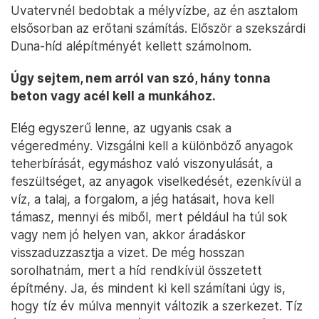
Uvatervnél bedobtak a mélyvízbe, az én asztalom
elsősorban az erőtani számítás. Először a szekszárdi
Duna-híd alépítményét kellett számolnom.
Úgy sejtem, nem arról van szó, hány tonna
beton vagy acél kell a munkához.
Elég egyszerű lenne, az ugyanis csak a
végeredmény. Vizsgálni kell a különböző anyagok
teherbírását, egymáshoz való viszonyulását, a
feszültséget, az anyagok viselkedését, ezenkívül a
víz, a talaj, a forgalom, a jég hatásait, hova kell
támasz, mennyi és miből, mert például ha túl sok
vagy nem jó helyen van, akkor áradáskor
visszaduzzasztja a vizet. De még hosszan
sorolhatnám, mert a híd rendkívül összetett
építmény. Ja, és mindent ki kell számítani úgy is,
hogy tíz év múlva mennyit változik a szerkezet. Tíz