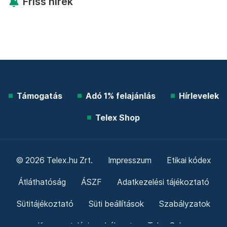
Friss hírek
Támogatás
Adó 1% felajánlás
Hírlevelek
Telex Shop
© 2026 Telex.hu Zrt.
Impresszum
Etikai kódex
Átláthatóság
ÁSZF
Adatkezelési tájékoztató
Sütitájékoztató
Süti beállítások
Szabályzatok
Kommentelési szabályzat
Telex Sales