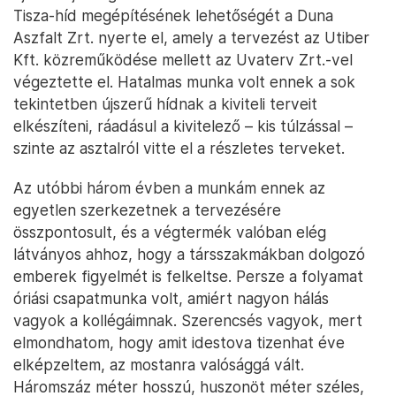
Tisza-híd megépítésének lehetőségét a Duna
Aszfalt Zrt. nyerte el, amely a tervezést az Utiber
Kft. közreműködése mellett az Uvaterv Zrt.-vel
végeztette el. Hatalmas munka volt ennek a sok
tekintetben újszerű hídnak a kiviteli terveit
elkészíteni, ráadásul a kivitelező – kis túlzással –
szinte az asztalról vitte el a részletes terveket.
Az utóbbi három évben a munkám ennek az
egyetlen szerkezetnek a tervezésére
összpontosult, és a végtermék valóban elég
látványos ahhoz, hogy a társszakmákban dolgozó
emberek figyelmét is felkeltse. Persze a folyamat
óriási csapatmunka volt, amiért nagyon hálás
vagyok a kollégáimnak. Szerencsés vagyok, mert
elmondhatom, hogy amit idestova tizenhat éve
elképzeltem, az mostanra valósággá vált.
Háromszáz méter hosszú, huszonöt méter széles,