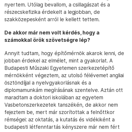
nyertem. Utólag bevallom, a csillagászat és a
részecskefizika érdekelt a legjobban, de
szakközepesként arról le kellett tettem.
De akkor már nem volt kérdés, hogy a
számokkal örök szövetségre lép?
Annyit tudtam, hogy építőmérnök akarok lenni, de
jobban érdekel az elmélet, mint a gyakorlat. A
Budapesti Műszaki Egyetemen szerkezetépítő
mérnökként végeztem, az utolsó félévemet angliai
ösztöndíjjal a nyelvgyakorlásnak és a
diplomamunkám megírásának szentelve. Aztán ott
maradtam a doktori iskolában az egyetem
Vasbetonszerkezetek tanszékén, de akkor nem
fejeztem be, mert már szorítottak a felnőttkor
rémségei: az oktatás, a kutatás és vidékiként a
budapesti létfenntartás kényszere már nem fért