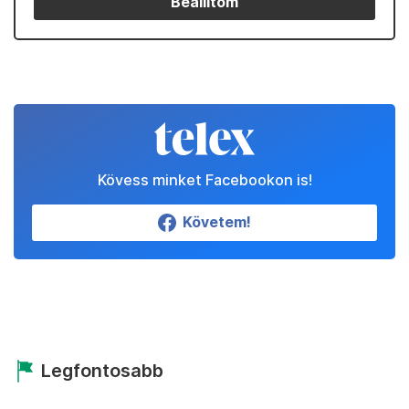
Beállítom
Kövess minket Facebookon is!
Követem!
Legfontosabb