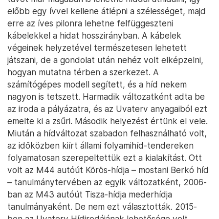
előbb egy ívvel kellene átlépni a szélességet, majd
erre az íves pilonra lehetne felfüggeszteni
kábelekkel a hidat hosszirányban. A kábelek
végeinek helyzetével természetesen lehetett
játszani, de a gondolat után nehéz volt elképzelni,
hogyan mutatna térben a szerkezet. A
számítógépes modell segített, és a híd nekem
nagyon is tetszett. Harmadik változatként adta be
az iroda a pályázatra, és az Uvaterv anyagaiból ezt
emelte ki a zsűri. Második helyezést értünk el vele.
Miután a hídváltozat szabadon felhasználható volt,
az időközben kiírt állami folyamihíd-tendereken
folyamatosan szerepeltettük ezt a kialakítást. Ott
volt az M44 autóút Körös-hídja – mostani Berkó híd
– tanulmánytervében az egyik változatként, 2006-
ban az M43 autóút Tisza-hídja mederhídja
tanulmányaként. De nem ezt választották. 2015-
ben az Uvaterv Hídirodájának lehetősége volt