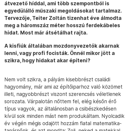
átvezető híddal, ami több szempontból is
egyedülálló műszaki megoldásokat tartalmaz.
Tervezője, Teiter Zoltán tizenhat éve álmodta
meg a háromszáz méter hosszú ferdekábeles
hidat. Most már átsétálhat rajta.
A kisfiúk általában mozdonyvezetők akarnak
lenni, vagy profi focisták. Önnél mikor jött a
szikra, hogy hidakat akar építeni?
Nem volt szikra, a pályám kisebbrészt családi
hagyomány, már ami az építőiparhoz való közömet
illeti, nagyobbrészt viszont szerencsés véletlenek
sorozata. Várpalotán nőttem fel, elég későn érő
típus vagyok, az általánosban a csibészkedésen
kívül sok minden mást nem produkáltam. Nyolcadik
év végén mégis odajött hozzám fiatal matematika-
tanárnőnk, és azt mondta: Zoli, neked a matekkal