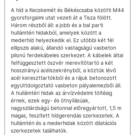
A híd a Kecskemét és Békéscsaba közötti M44
gyorsforgalmi utat vezeti át a Tisza fölött.
Három részből áll: a jobb és a bal parti
hullámtéri hidakból, amelyek között a
mederhíd helyezkedik el. Ez utóbbi két fél
ellipszis alakú, állandó vastagságú vasbeton
pilonú ferdekábeles szerkezet. A kábelek által
felfüggesztett öszvér merevítőtartó a két
hosszirányú acélszekrényből, a köztük lévő
acél kereszttartókból és a rájuk betonozott
együttdolgoztató vasbeton pályalemezből áll.
A hullámtéri hidak az árvízvédelmi töltésig
érnek, ezek egy- és ötnyílásúak,
nagyszilárdságú betonnal előregyártott, 1,5 m
magas, feszített hídgerendás szerkezetek. A
hullámtéri és a mederhidak között dilatációs
szerkezetek találhatók.