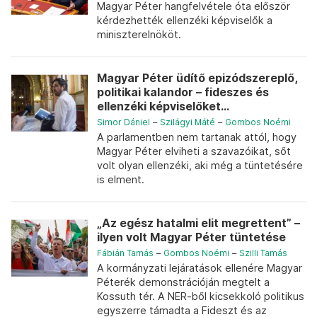
Magyar Péter hangfelvétele óta először
kérdezhették ellenzéki képviselők a
miniszterelnököt.
Magyar Péter üdítő epizódszereplő,
politikai kalandor – fideszes és
ellenzéki képviselőket...
Simor Dániel
–
Szilágyi Máté
–
Gombos Noémi
A parlamentben nem tartanak attól, hogy
Magyar Péter elviheti a szavazóikat, sőt
volt olyan ellenzéki, aki még a tüntetésére
is elment.
„Az egész hatalmi elit megrettent” –
ilyen volt Magyar Péter tüntetése
Fábián Tamás
–
Gombos Noémi
–
Szilli Tamás
A kormányzati lejáratások ellenére Magyar
Péterék demonstrációján megtelt a
Kossuth tér. A NER-ből kicsekkoló politikus
egyszerre támadta a Fideszt és az