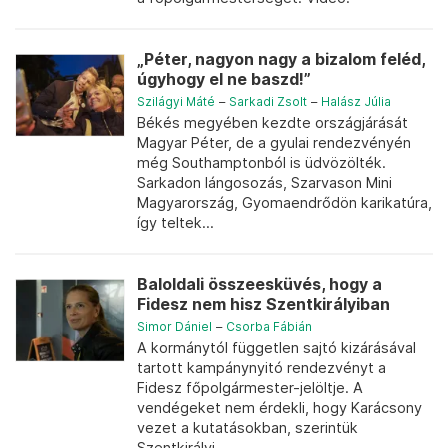
„Péter, nagyon nagy a bizalom feléd,
úgyhogy el ne baszd!”
Szilágyi Máté
–
Sarkadi Zsolt
–
Halász Júlia
Békés megyében kezdte országjárását
Magyar Péter, de a gyulai rendezvényén
még Southamptonból is üdvözölték.
Sarkadon lángosozás, Szarvason Mini
Magyarország, Gyomaendrődön karikatúra,
így teltek...
Baloldali összeesküvés, hogy a
Fidesz nem hisz Szentkirályiban
Simor Dániel
–
Csorba Fábián
A kormánytól független sajtó kizárásával
tartott kampánynyitó rendezvényt a
Fidesz főpolgármester-jelöltje. A
vendégeket nem érdekli, hogy Karácsony
vezet a kutatásokban, szerintük
Szentkirályi...