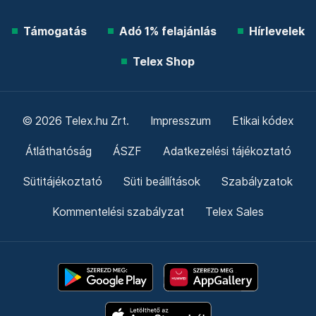
Támogatás
Adó 1% felajánlás
Hírlevelek
Telex Shop
© 2026 Telex.hu Zrt.
Impresszum
Etikai kódex
Átláthatóság
ÁSZF
Adatkezelési tájékoztató
Sütitájékoztató
Süti beállítások
Szabályzatok
Kommentelési szabályzat
Telex Sales