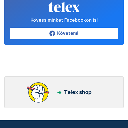
Kövess minket Facebookon is!
Követem!
Telex shop