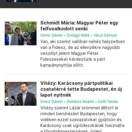
Schmidt Mária: Magyar Péter egy
felfuvalkodott senki
Simor Dániel
–
Szilágyi Máté
–
Vészi Sámuel
Van, aki szerint valóban nehéz helyzetben
van a Fidesz, de az ellenzékre nagyobb
veszélyt jelent Magyar Péter.
Fideszeseket kérdeztünk a párt
kampánynyitója előtt.
Vitézy: Karácsony pártpolitikai
csatatérré tette Budapestet, én új
lapot nyitnék
Simor Dániel
–
Gombos Noémi
–
Szilli Tamás
Vitézy szerint Lázár örömmel állított le
minden beruházást Budapesten, hogy
vidéken ezzel szavazatokat gyűjtsön és
Karácsony csak ugródeszkának használta
a főpolgármesterséget. Videó.