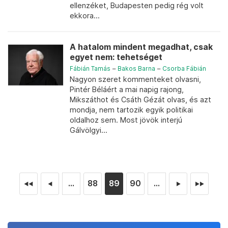
ellenzéket, Budapesten pedig rég volt
ekkora...
A hatalom mindent megadhat, csak
egyet nem: tehetséget
Fábián Tamás
–
Bakos Barna
–
Csorba Fábián
Nagyon szeret kommenteket olvasni,
Pintér Béláért a mai napig rajong,
Mikszáthot és Csáth Gézát olvas, és azt
mondja, nem tartozik egyik politikai
oldalhoz sem. Most jövök interjú
Gálvölgyi...
...
88
89
90
...
◄◄
◄
►
►►