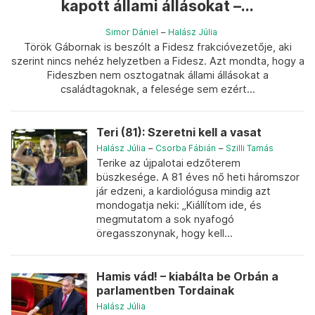
kapott állami állásokat –...
Simor Dániel
–
Halász Júlia
Török Gábornak is beszólt a Fidesz frakcióvezetője, aki
szerint nincs nehéz helyzetben a Fidesz. Azt mondta, hogy a
Fideszben nem osztogatnak állami állásokat a
családtagoknak, a felesége sem ezért...
Teri (81): Szeretni kell a vasat
Halász Júlia
–
Csorba Fábián
–
Szilli Tamás
Terike az újpalotai edzőterem
büszkesége. A 81 éves nő heti háromszor
jár edzeni, a kardiológusa mindig azt
mondogatja neki: „Kiállítom ide, és
megmutatom a sok nyafogó
öregasszonynak, hogy kell...
Hamis vád! – kiabálta be Orbán a
parlamentben Tordainak
Halász Júlia