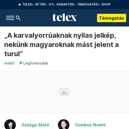
TELEX
AFTER
G7
KARAKTER
TÁMOGATÁS
SHOP
Támogatás
„A karvalyorrúaknak nyilas jelkép,
nekünk magyaroknak mást jelent a
turul”
Legfontosabb
VIDEÓ
Szilágyi Máté
Gombos Noémi