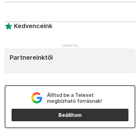
Kedvenceink
Partnereinktől
Állítsd be a Telexet
megbízható forrásnak!
Beállítom