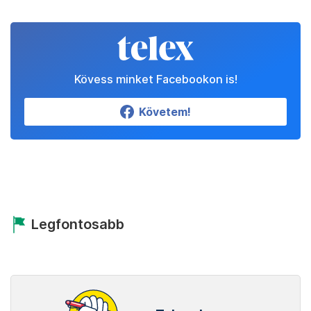
Kövess minket Facebookon is!
Követem!
Legfontosabb