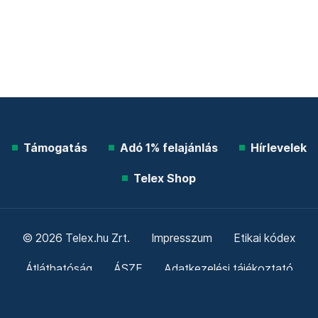
Támogatás
Adó 1% felajánlás
Hírlevelek
Telex Shop
© 2026 Telex.hu Zrt.
Impresszum
Etikai kódex
Átláthatóság
ÁSZF
Adatkezelési tájékoztató
Sütitájékoztató
Süti beállítások
Szabályzatok