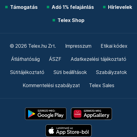
Támogatás
Adó 1% felajánlás
Hírlevelek
Telex Shop
© 2026 Telex.hu Zrt.
Impresszum
Etikai kódex
Átláthatóság
ÁSZF
Adatkezelési tájékoztató
Sütitájékoztató
Süti beállítások
Szabályzatok
Kommentelési szabályzat
Telex Sales