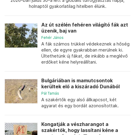
2026-ban július 30-a lett a globális túlfogyasztás napja,
holnaptól gyakorlatilag hitelben élünk.
Az út szélén fehéren világító fák azt
üzenik, baj van
Fehér János
A fák számos trükkel védekeznek a hőség
ellen, de egyre gyakrabban merülnek ki.
Ültethetünk új fákat, de inkább a meglévő
erdőket kéne helyreállítani.
Bulgáriában is mamutcsontok
kerültek elő a kiszáradó Dunából
Pál Tamás
A szakértők egy alsó állkapcsot, két
agyarat és egy bordát azonosítottak.
Kongatják a vészharangot a
szakértők, hogy lassítani kéne a