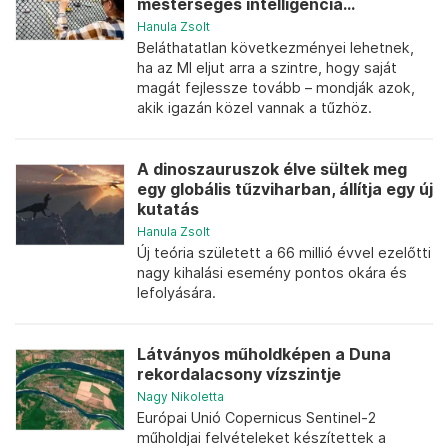
mesterséges intelligencia...
Hanula Zsolt
Beláthatatlan következményei lehetnek,
ha az MI eljut arra a szintre, hogy saját
magát fejlessze tovább – mondják azok,
akik igazán közel vannak a tűzhöz.
A dinoszauruszok élve sültek meg
egy globális tűzviharban, állítja egy új
kutatás
Hanula Zsolt
Új teória született a 66 millió évvel ezelőtti
nagy kihalási esemény pontos okára és
lefolyására.
Látványos műholdképen a Duna
rekordalacsony vízszintje
Nagy Nikoletta
Európai Unió Copernicus Sentinel-2
műholdjai felvételeket készítettek a