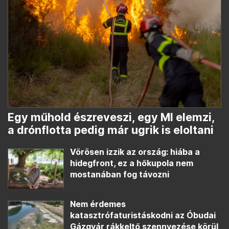
Egy műhold észreveszi, egy MI elemzi,
a drónflotta pedig már ugrik is eloltani
Vörösen izzik az ország: hiába a
hidegfront, ez a hőkupola nem
mostanában fog távozni
Nem érdemes
katasztrófaturistáskodni az Óbudai
Gázgyár rákkeltő szennyezése körül