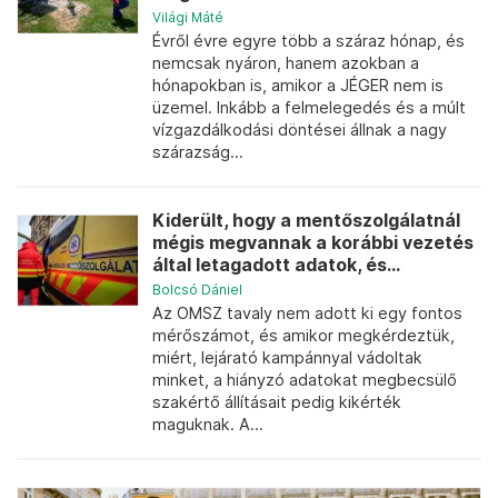
Világi Máté
Évről évre egyre több a száraz hónap, és
nemcsak nyáron, hanem azokban a
hónapokban is, amikor a JÉGER nem is
üzemel. Inkább a felmelegedés és a múlt
vízgazdálkodási döntései állnak a nagy
szárazság...
Kiderült, hogy a mentőszolgálatnál
mégis megvannak a korábbi vezetés
által letagadott adatok, és...
Bolcsó Dániel
Az OMSZ tavaly nem adott ki egy fontos
mérőszámot, és amikor megkérdeztük,
miért, lejárató kampánnyal vádoltak
minket, a hiányzó adatokat megbecsülő
szakértő állításait pedig kikérték
maguknak. A...