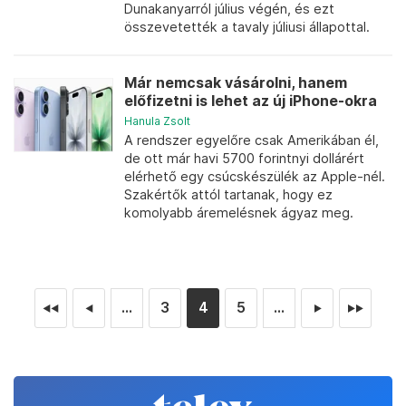
Dunakanyarról július végén, és ezt
összevetették a tavaly júliusi állapottal.
Már nemcsak vásárolni, hanem
előfizetni is lehet az új iPhone-okra
Hanula Zsolt
A rendszer egyelőre csak Amerikában él,
de ott már havi 5700 forintnyi dollárért
elérhető egy csúcskészülék az Apple-nél.
Szakértők attól tartanak, hogy ez
komolyabb áremelésnek ágyaz meg.
...
3
4
5
...
◄◄
◄
►
►►