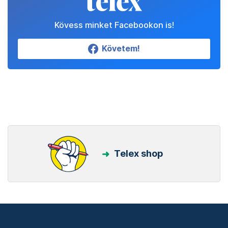
Kövess minket Facebookon is!
Követem!
Telex shop