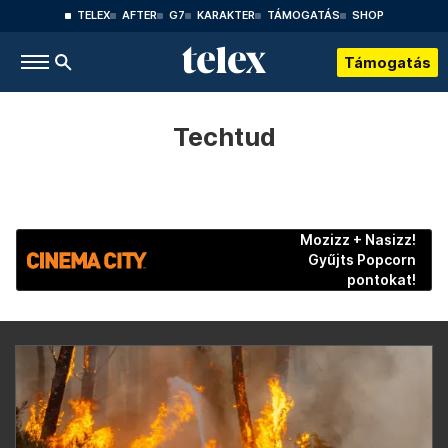
TELEX
AFTER
G7
KARAKTER
TÁMOGATÁS
SHOP
Támogatás
Techtud
Mozizz + Nasizz!
Gyűjts Popcorn
pontokat!