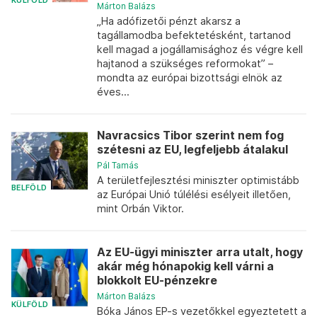
KÜLFÖLD
Márton Balázs
„Ha adófizetői pénzt akarsz a
tagállamodba befektetésként, tartanod
kell magad a jogállamisághoz és végre kell
hajtanod a szükséges reformokat” –
mondta az európai bizottsági elnök az
éves...
Navracsics Tibor szerint nem fog
szétesni az EU, legfeljebb átalakul
Pál Tamás
A területfejlesztési miniszter optimistább
BELFÖLD
az Európai Unió túlélési esélyeit illetően,
mint Orbán Viktor.
Az EU-ügyi miniszter arra utalt, hogy
akár még hónapokig kell várni a
blokkolt EU-pénzekre
Márton Balázs
KÜLFÖLD
Bóka János EP-s vezetőkkel egyeztetett a