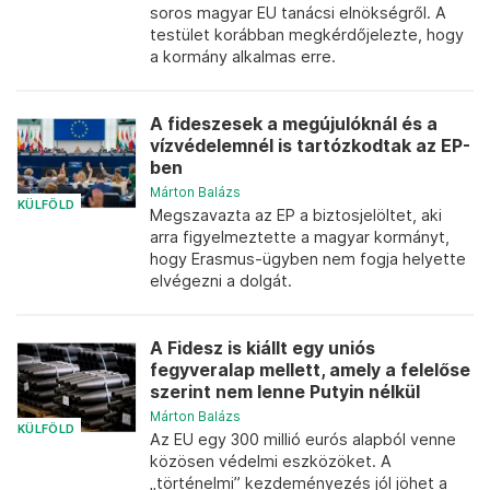
soros magyar EU tanácsi elnökségről. A
testület korábban megkérdőjelezte, hogy
a kormány alkalmas erre.
A fideszesek a megújulóknál és a
vízvédelemnél is tartózkodtak az EP-
ben
Márton Balázs
KÜLFÖLD
Megszavazta az EP a biztosjelöltet, aki
arra figyelmeztette a magyar kormányt,
hogy Erasmus-ügyben nem fogja helyette
elvégezni a dolgát.
A Fidesz is kiállt egy uniós
fegyveralap mellett, amely a felelőse
szerint nem lenne Putyin nélkül
Márton Balázs
KÜLFÖLD
Az EU egy 300 millió eurós alapból venne
közösen védelmi eszközöket. A
„történelmi” kezdeményezés jól jöhet a