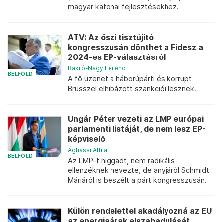
magyar katonai fejlesztésekhez.
ATV: Az őszi tisztújító
kongresszusán dönthet a Fidesz a
2024-es EP-választásról
Bakró-Nagy Ferenc
BELFÖLD
A fő üzenet a háborúpárti és korrupt
Brüsszel elhibázott szankciói lesznek.
Ungár Péter vezeti az LMP európai
parlamenti listáját, de nem lesz EP-
képviselő
Ághassi Attila
BELFÖLD
Az LMP-t higgadt, nem radikális
ellenzéknek nevezte, de anyjáról Schmidt
Máriáról is beszélt a párt kongresszusán.
Külön rendelettel akadályozná az EU
az energiaárak elszabadulását