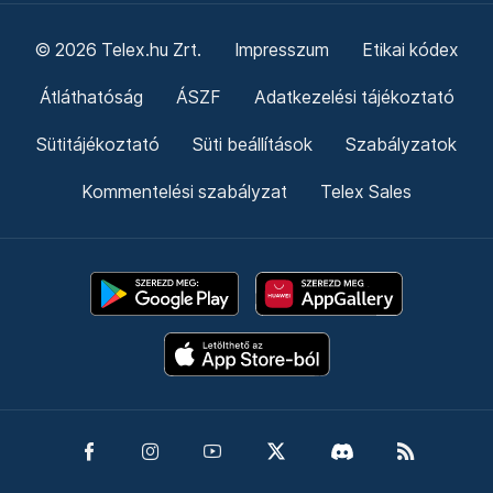
© 2026 Telex.hu Zrt.
Impresszum
Etikai kódex
Átláthatóság
ÁSZF
Adatkezelési tájékoztató
Sütitájékoztató
Süti beállítások
Szabályzatok
Kommentelési szabályzat
Telex Sales