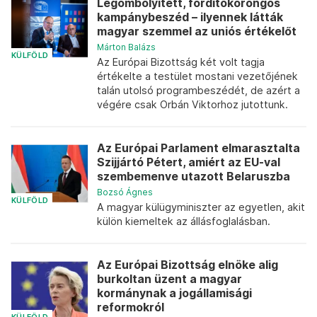
Legömbölyített, fordítókorongos
kampánybeszéd – ilyennek látták
magyar szemmel az uniós értékelőt
Márton Balázs
KÜLFÖLD
Az Európai Bizottság két volt tagja
értékelte a testület mostani vezetőjének
talán utolsó programbeszédét, de azért a
végére csak Orbán Viktorhoz jutottunk.
Az Európai Parlament elmarasztalta
Szijjártó Pétert, amiért az EU-val
szembemenve utazott Belaruszba
Bozsó Ágnes
KÜLFÖLD
A magyar külügyminiszter az egyetlen, akit
külön kiemeltek az állásfoglalásban.
Az Európai Bizottság elnöke alig
burkoltan üzent a magyar
kormánynak a jogállamisági
reformokról