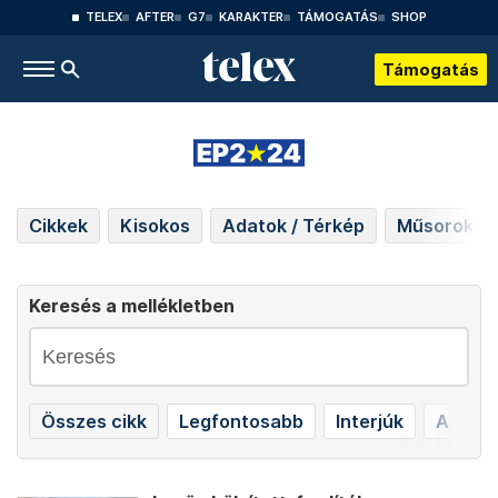
TELEX
AFTER
G7
KARAKTER
TÁMOGATÁS
SHOP
Támogatás
Cikkek
Kisokos
Adatok / Térkép
Műsorok
Keresés a mellékletben
Összes cikk
Legfontosabb
Interjúk
Alapok