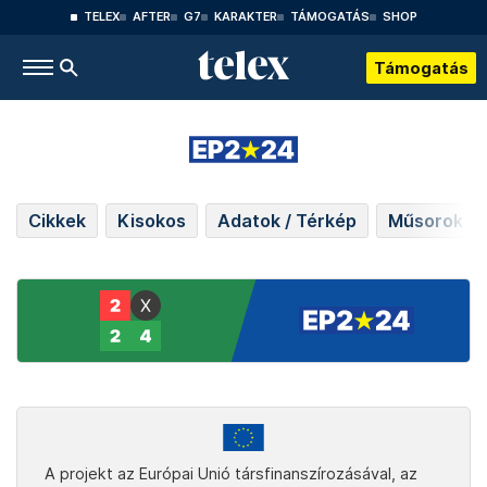
TELEX
AFTER
G7
KARAKTER
TÁMOGATÁS
SHOP
Támogatás
Cikkek
Kisokos
Adatok / Térkép
Műsorok
A projekt az Európai Unió társfinanszírozásával, az