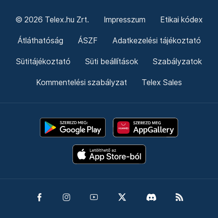
© 2026 Telex.hu Zrt.
Impresszum
Etikai kódex
Átláthatóság
ÁSZF
Adatkezelési tájékoztató
Sütitájékoztató
Süti beállítások
Szabályzatok
Kommentelési szabályzat
Telex Sales