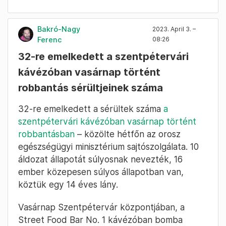
lévő Vuhledar közelében hibás taktikával
frontális támadásokban vetették be.
A védelmi minisztériumnak a dandár
imázsának felújítására tett erőfeszítései
valószínűleg azt az aggodalmat tükrözik,
hogy az alakulat kudarcai egyre magasabb
rangú katonai vezetőkhöz kötődnek.
Bakró-Nagy
2023. April 3. –
Ferenc
08:26
32-re emelkedett a szentpétervári
kávézóban vasárnap történt
robbantás sérültjeinek száma