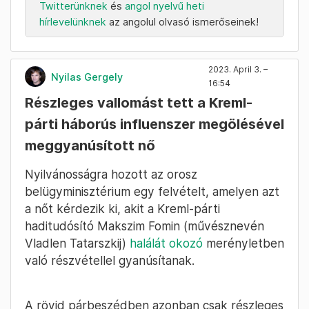
Twitterünknek
és
angol nyelvű heti
hírlevelünknek
az angolul olvasó ismerőseinek!
2023. April 3. –
Nyilas Gergely
16:54
Részleges vallomást tett a Kreml-
párti háborús influenszer megölésével
meggyanúsított nő
Nyilvánosságra hozott az orosz
belügyminisztérium egy felvételt, amelyen azt
a nőt kérdezik ki, akit a Kreml-párti
haditudósító Makszim Fomin (művésznevén
Vladlen Tatarszkij)
halálát okozó
merényletben
való részvétellel gyanúsítanak.
A rövid párbeszédben azonban csak részleges