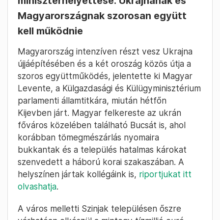
miniszterhelyettese: Ukrajnának és
Magyarországnak szorosan együtt
kell működnie
Magyarország intenzíven részt vesz Ukrajna
újjáépítésében és a két oroszág közös útja a
szoros együttműködés, jelentette ki Magyar
Levente, a Külgazdasági és Külügyminisztérium
parlamenti államtitkára, miután hétfőn
Kijevben járt. Magyar felkereste az ukrán
főváros közelében található Bucsát is, ahol
korábban tömegmészárlás nyomaira
bukkantak és a település hatalmas károkat
szenvedett a háború korai szakaszában. A
helyszínen jártak kollégáink is,
riportjukat itt
olvashatja
.
A város melletti Szinjak településen őszre