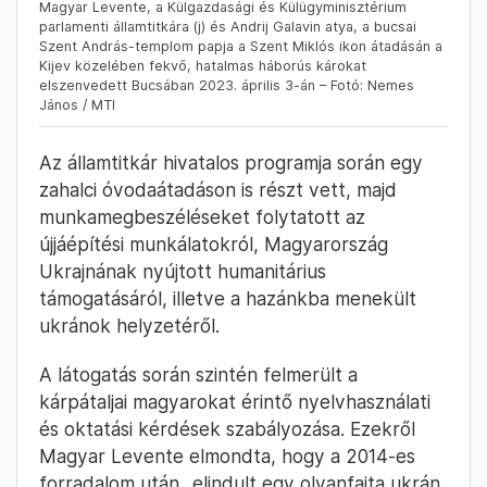
Magyar Levente, a Külgazdasági és Külügyminisztérium
parlamenti államtitkára (j) és Andrij Galavin atya, a bucsai
Szent András-templom papja a Szent Miklós ikon átadásán a
Kijev közelében fekvő, hatalmas háborús károkat
elszenvedett Bucsában 2023. április 3-án – Fotó: Nemes
János / MTI
Az államtitkár hivatalos programja során egy
zahalci óvodaátadáson is részt vett, majd
munkamegbeszéléseket folytatott az
újjáépítési munkálatokról, Magyarország
Ukrajnának nyújtott humanitárius
támogatásáról, illetve a hazánkba menekült
ukránok helyzetéről.
A látogatás során szintén felmerült a
kárpátaljai magyarokat érintő nyelvhasználati
és oktatási kérdések szabályozása. Ezekről
Magyar Levente elmondta, hogy a 2014-es
forradalom után „elindult egy olyanfajta ukrán