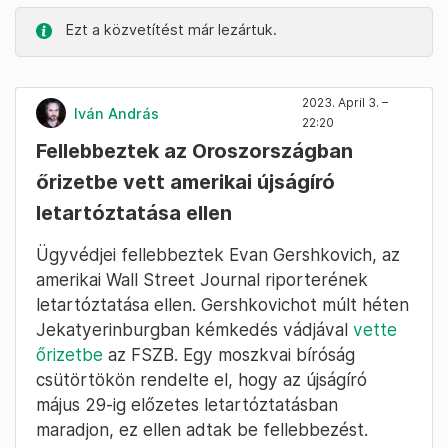
Ezt a közvetítést már lezártuk.
2023. April 3. –
Iván András
22:20
Fellebbeztek az Oroszországban
őrizetbe vett amerikai újságíró
letartóztatása ellen
Ügyvédjei fellebbeztek Evan Gershkovich, az
amerikai Wall Street Journal riporterének
letartóztatása ellen. Gershkovichot múlt héten
Jekatyerinburgban kémkedés vádjával
vette
őrizetbe
az FSZB. Egy moszkvai bíróság
csütörtökön rendelte el, hogy az újságíró
május 29-ig előzetes letartóztatásban
maradjon, ez ellen adtak be fellebbezést.