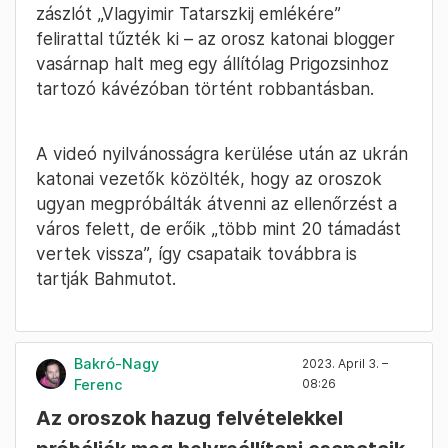
A Wagner-zsoldoscsoport vezetője, Jevgenyij
Prigozsin szerint harcosai elfoglalták a bahmuti
városházát, Telegram-csatornáján közzétett
egy videót, amelyen egy orosz zászlót tart a
kezében.
„Hivatalosan is elfoglaltuk Bahmutot. Az
ellenség a térség nyugati részére szorult” –
mondta Prigozsin. Hozzátette, hogy az orosz
zászlót „Vlagyimir Tatarszkij emlékére”
felirattal tűzték ki – az orosz katonai blogger
vasárnap halt meg egy állítólag Prigozsinhoz
tartozó kávézóban történt robbantásban.
A videó nyilvánosságra kerülése után az ukrán
katonai vezetők közölték, hogy az oroszok