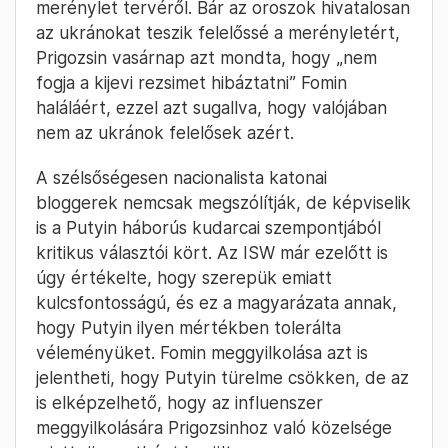
Meg nem erősített információk szerint a
cselekmény miatt
az orosz rendőrség őrizetbe
vette azt a Daria Trepova nevű 26 éves
szentpétervári nőt
, akit már korábban, 2022
februárjában is letartóztattak háborúellenes
tüntetésekben való részvétele miatt. Az orosz
belügyminisztérium forrásai az ISW-nek arról
beszéltek, hogy az orosz különleges
szolgálatok már régóta tudtak a Fomin elleni
merénylet tervéről. Bár az oroszok hivatalosan
az ukránokat teszik felelőssé a merényletért,
Prigozsin vasárnap azt mondta, hogy „nem
fogja a kijevi rezsimet hibáztatni” Fomin
haláláért, ezzel azt sugallva, hogy valójában
nem az ukránok felelősek azért.
A szélsőségesen nacionalista katonai