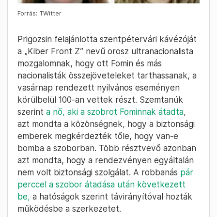
Forrás: TWitter
Prigozsin felajánlotta szentpétervári kávézóját
a „Kiber Front Z” nevű orosz ultranacionalista
mozgalomnak, hogy ott Fomin és más
nacionalisták összejöveteleket tarthassanak, a
vasárnap rendezett nyilvános eseményen
körülbelül 100-an vettek részt. Szemtanúk
szerint
a nő, aki a szobrot Fominnak átadta
,
azt mondta a közönségnek, hogy a biztonsági
emberek megkérdezték tőle, hogy van-e
bomba a szoborban. Több résztvevő azonban
azt mondta, hogy a rendezvényen egyáltalán
nem volt biztonsági szolgálat. A robbanás
pár
perccel a szobor átadása után következett
be,
a hatóságok szerint távirányítóval hozták
működésbe a szerkezetet.