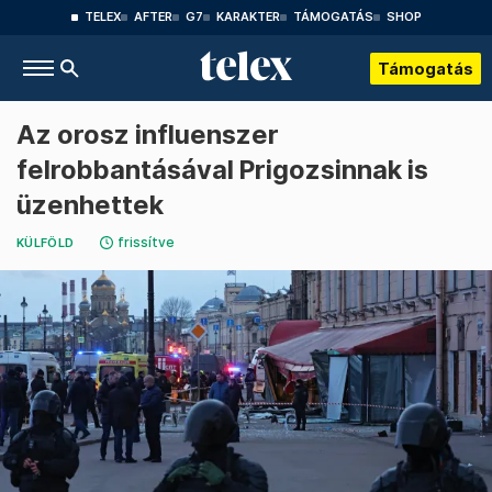
TELEX
AFTER
G7
KARAKTER
TÁMOGATÁS
SHOP
Támogatás
Az orosz influenszer
felrobbantásával Prigozsinnak is
üzenhettek
frissítve
KÜLFÖLD