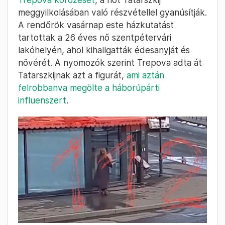
Bakró-Nagy
2023. April 3. –
Ferenc
09:11
Egy 26 éves nőt gyanúsítanak a
vasárnapi szentpétervári
robbantással, elrendelték a körözését
Az orosz belügyminisztérium
elrendelte Daria
Trepova körözését
, a nőt Tatarszkij
meggyilkolásában való részvétellel gyanúsítják.
A rendőrök vasárnap este házkutatást
tartottak a 26 éves nő szentpétervári
lakóhelyén, ahol kihallgatták édesanyját és
nővérét. A nyomozók szerint Trepova adta át
Tatarszkijnak azt a figurát,
ami aztán
felrobbanva megölte a háborúpárti