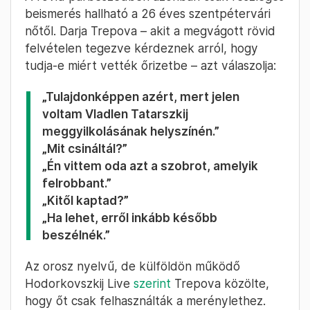
beismerés hallható a 26 éves szentpétervári
nőtől. Darja Trepova – akit a megvágott rövid
felvételen tegezve kérdeznek arról, hogy
tudja-e miért vették őrizetbe – azt válaszolja:
„Tulajdonképpen azért, mert jelen
voltam Vladlen Tatarszkij
meggyilkolásának helyszínén.”
„Mit csináltál?”
„Én vittem oda azt a szobrot, amelyik
felrobbant.”
„Kitől kaptad?”
„Ha lehet, erről inkább később
beszélnék.”
Az orosz nyelvű, de külföldön működő
Hodorkovszkij Live
szerint
Trepova közölte,
hogy őt csak felhasználták a merénylethez.