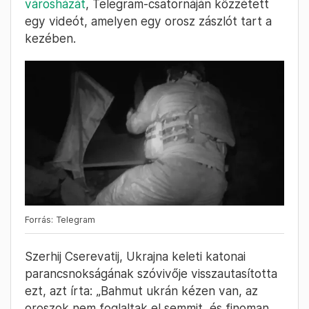
városházát
, Telegram-csatornáján közzétett
egy videót, amelyen egy orosz zászlót tart a
kezében.
Forrás: Telegram
Szerhij Cserevatij, Ukrajna keleti katonai
parancsnokságának szóvivője visszautasította
ezt, azt írta: „Bahmut ukrán kézen van, az
oroszok nem foglaltak el semmit, és finoman