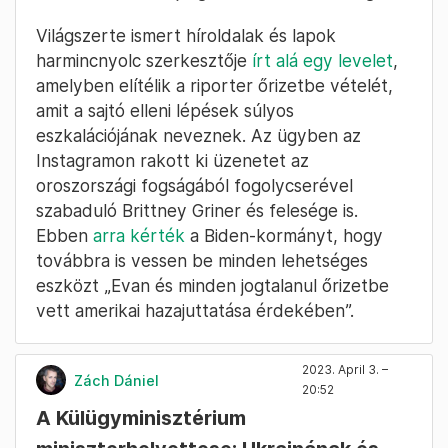
Világszerte ismert híroldalak és lapok
harmincnyolc szerkesztője
írt alá egy levelet
,
amelyben elítélik a riporter őrizetbe vételét,
amit a sajtó elleni lépések súlyos
eszkalációjának neveznek. Az ügyben az
Instagramon rakott ki üzenetet az
oroszországi fogságából fogolycserével
szabaduló Brittney Griner és felesége is.
Ebben
arra kérték
a Biden-kormányt, hogy
továbbra is vessen be minden lehetséges
eszközt „Evan és minden jogtalanul őrizetbe
vett amerikai hazajuttatása érdekében”.
2023. April 3. –
Zách Dániel
20:52
A Külügyminisztérium