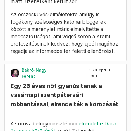
bloggerek nemcsak megszólítják, de képviselik
is a Putyin háborús kudarcai szempontjából
kritikus választói kört. Az ISW már ezelőtt is
úgy értékelte, hogy szerepük emiatt
kulcsfontosságú, és ez a magyarázata annak,
hogy Putyin ilyen mértékben tolerálta
véleményüket. Fomin meggyilkolása azt is
jelentheti, hogy Putyin türelme csökken, de az
is elképzelhető, hogy az influenszer
meggyilkolására Prigozsinhoz való közelsége
miatt, üzenetként került sor.
Az összesküvés-elméletekre amúgy is
fogékony szélsőséges katonai bloggerek
között a merénylet máris elmélyítette a
megosztottságot, ami végső soron a Kreml
erőfeszítéseinek kedvez, hogy újból magához
ragadja az információs tér feletti ellenőrzést.