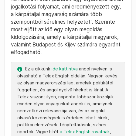
jogalkotási folyamat, ami eredményezett egy,
a kárpátaljai magyarság számára több
szempontból sérelmes helyzetet”. Szerinte
most eljött az idő egy olyan megoldás
kidolgozására, amely a kárpátaljai magyarok,
valamint Budapest és Kijev számára egyaránt
elfogadható.
Ez a cikkünk
ide kattintva
angol nyelven is
olvasható a Telex English oldalán. Nagyon kevés
az olyan magyarországi lap, amelyik politikától
független, és angol nyelvű híreket is kínál. A
Telex viszont ilyen, naponta többször közöljük
minden olyan anyagunkat angolul is, amelynek
nemzetközi relevanciája van, és az angolul
olvasó közönségnek is érdekes lehet: hírek,
politikai elemzések, tényfeltárások, színes
riportok. Vigye hírét
a Telex English rovatnak
,