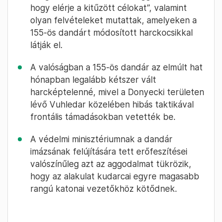
szinonimájává vált.
2023 márciusában a 155. haditengerészeti
gyalogosdandár tevékenységéről rengeteg
sisakkamerás harci felvételt közöltek,
valamint az ismert televíziós műsorvezető,
Vlagyimir Szolovjov is a meglátogatta a
katonákat.
Arról adtak hírt, hogy az alakulat „jó
hangulatban, erős elszántsággal harcol,
hogy elérje a kitűzött célokat”, valamint
olyan felvételeket mutattak, amelyeken a
155-ös dandárt módosított harckocsikkal
látják el.
A valóságban a 155-ös dandár az elmúlt hat
hónapban legalább kétszer vált
harcképtelenné, mivel a Donyecki területen