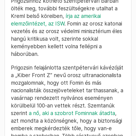
Prigozsinhoz köthető szentpétervári bárban
ölték meg, további feszültségekre utalhat a
Kreml belső köreiben,
írja az amerikai
elemzőintézet, az ISW
. Fomin az orosz katonai
vezetés és az orosz védelmi minisztérium éles
hangú kritikusa volt, szerinte sokkal
keményebben kellett volna fellépni a
háborúban.
Prigozsin felajánlotta szentpétervári kávézóját
a „Kiber Front Z” nevű orosz ultranacionalista
mozgalomnak, hogy ott Fomin és más
nacionalisták összejöveteleket tarthassanak, a
vasárnap rendezett nyilvános eseményen
körülbelül 100-an vettek részt. Szemtanúk
szerint
a nő, aki a szobrot Fominnak átadta
,
azt mondta a közönségnek, hogy a biztonsági
emberek megkérdezték tőle, hogy van-e
bomba a szoborban. Több résztvevő azonban