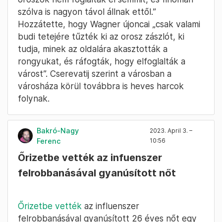
szólva is nagyon távol állnak ettől.”
Hozzátette, hogy Wagner újoncai „csak valami
budi tetejére tűzték ki az orosz zászlót, ki
tudja, minek az oldalára akasztották a
rongyukat, és ráfogták, hogy elfoglalták a
várost”. Cserevatij szerint a városban a
városháza körül továbbra is heves harcok
folynak.
Bakró-Nagy
2023. April 3. –
Ferenc
10:56
Őrizetbe vették az infuenszer
felrobbanásával gyanúsított nőt
Őrizetbe vették
az influenszer
felrobbanásával gyanúsított 26 éves nőt egy