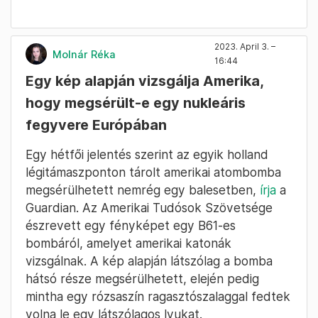
2023. April 3. –
Molnár Réka
16:44
Egy kép alapján vizsgálja Amerika,
hogy megsérült-e egy nukleáris
fegyvere Európában
Egy hétfői jelentés szerint az egyik holland
légitámaszponton tárolt amerikai atombomba
megsérülhetett nemrég egy balesetben,
írja
a
Guardian. Az Amerikai Tudósok Szövetsége
észrevett egy fényképet egy B61-es
bombáról, amelyet amerikai katonák
vizsgálnak. A kép alapján látszólag a bomba
hátsó része megsérülhetett, elején pedig
mintha egy rózsaszín ragasztószalaggal fedtek
volna le egy látszólagos lyukat.