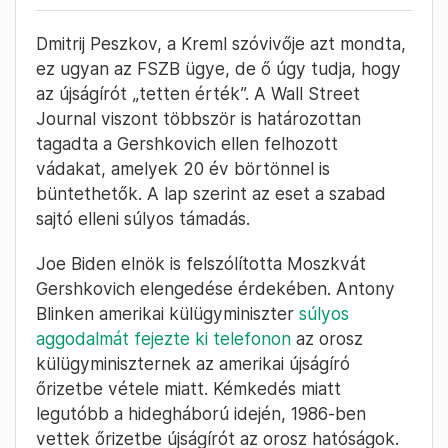
Dmitrij Peszkov, a Kreml szóvivője azt mondta,
ez ugyan az FSZB ügye, de ő úgy tudja, hogy
az újságírót „tetten érték”. A Wall Street
Journal viszont többször is határozottan
tagadta a Gershkovich ellen felhozott
vádakat, amelyek 20 év börtönnel is
büntethetők. A lap szerint az eset a szabad
sajtó elleni súlyos támadás.
Joe Biden elnök is felszólította Moszkvát
Gershkovich elengedése érdekében. Antony
Blinken amerikai külügyminiszter
súlyos
aggodalmát fejezte ki telefonon
az orosz
külügyminiszternek az amerikai újságíró
őrizetbe vétele miatt. Kémkedés miatt
legutóbb a hidegháború idején, 1986-ben
vettek őrizetbe újságírót az orosz hatóságok.