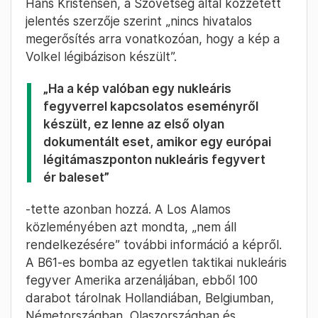
Hans Kristensen, a Szövetség által közzétett
jelentés szerzője szerint „nincs hivatalos
megerősítés arra vonatkozóan, hogy a kép a
Volkel légibázison készült”.
„Ha a kép valóban egy nukleáris
fegyverrel kapcsolatos eseményről
készült, ez lenne az első olyan
dokumentált eset, amikor egy európai
légitámaszponton nukleáris fegyvert
ér baleset”
-tette azonban hozzá. A Los Alamos
közleményében azt mondta, „nem áll
rendelkezésére” további információ a képről.
A B61-es bomba az egyetlen taktikai nukleáris
fegyver Amerika arzenáljában, ebből 100
darabot tárolnak Hollandiában, Belgiumban,
Németországban, Olaszországban és