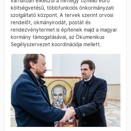
várhatóan elkészül a mintegy tízmillió euró
költségvetésű, többfunkciós önkormányzati
szolgáltató központ. A tervek szerint orvosi
rendelőt, okmányirodát, postát és
rendezvénytermet is építenek majd a magyar
kormány támogatásával, az Ökumenikus
Segélyszervezet koordinációja mellett.