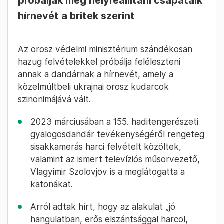
ugyan megpróbálták átvenni az ellenőrzést a
város felett, de erőik „több mint 20 támadást
vertek vissza”, így csapataik továbbra is
tartják Bahmutot.
Bakró-Nagy
2023. April 3. –
Ferenc
08:26
Az oroszok hazug felvételekkel
próbálják meg helyreállítani csapataik
hírnevét a britek szerint
Az orosz védelmi minisztérium szándékosan
hazug felvételekkel próbálja feléleszteni
annak a dandárnak a hírnevét, amely a
közelmúltbeli ukrajnai orosz kudarcok