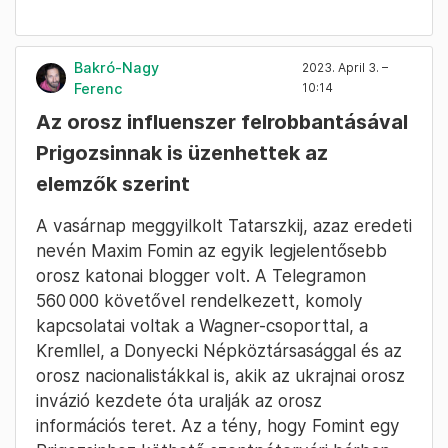
Bakró-Nagy
2023. April 3. –
Ferenc
10:14
Az orosz influenszer felrobbantásával
Prigozsinnak is üzenhettek az
elemzők szerint
A vasárnap meggyilkolt Tatarszkij, azaz eredeti
nevén Maxim Fomin az egyik legjelentősebb
orosz katonai blogger volt. A Telegramon
560 000 követővel rendelkezett, komoly
kapcsolatai voltak a Wagner-csoporttal, a
Kremllel, a Donyecki Népköztársasággal és az
orosz nacionalistákkal is, akik az ukrajnai orosz
invázió kezdete óta uralják az orosz
információs teret. Az a tény, hogy Fomint egy