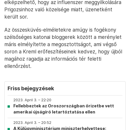
elképzelhető, hogy az influenszer meggyilkolására
Prigozsinhoz való közelsége miatt, üzenetként
került sor.
Az összesküvés-elméletekre amúgy is fogékony
szélsőséges katonai bloggerek között a merénylet
máris elmélyítette a megosztottságot, ami végső
soron a Kreml erőfeszítéseinek kedvez, hogy újból
magához ragadja az információs tér feletti
ellenőrzést.
Friss bejegyzések
2023. April 3. – 22:20
Fellebbeztek az Oroszországban őrizetbe vett
amerikai újságíró letartóztatása ellen
2023. April 3. – 20:52
A Külügyminisztérium miniszterhelyettese: