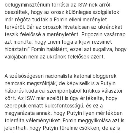
belügyminisztérium forrásai az ISW-nek arról
beszéltek, hogy az orosz különleges szolgálatok
már régóta tudtak a Fomin elleni merénylet
tervéről. Bár az oroszok hivatalosan az ukránokat
teszik felelőssé a merényletért, Prigozsin vasárnap
azt mondta, hogy „nem fogja a kijevi rezsimet
hibáztatni” Fomin haláláért, ezzel azt sugallva, hogy
valójában nem az ukránok felelősek azért.
A szélsőségesen nacionalista katonai bloggerek
nemcsak megszólítják, de képviselik is a Putyin
háborús kudarcai szempontjából kritikus választói
kört. Az ISW már ezelőtt is úgy értékelte, hogy
szerepük emiatt kulcsfontosságú, és ez a
magyarázata annak, hogy Putyin ilyen mértékben
tolerálta véleményüket. Fomin meggyilkolása azt is
jelentheti, hogy Putyin türelme csökken, de az is