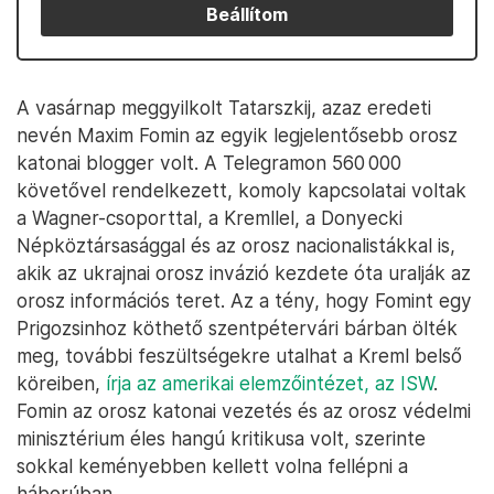
Beállítom
A vasárnap meggyilkolt Tatarszkij, azaz eredeti
nevén Maxim Fomin az egyik legjelentősebb orosz
katonai blogger volt. A Telegramon 560 000
követővel rendelkezett, komoly kapcsolatai voltak
a Wagner-csoporttal, a Kremllel, a Donyecki
Népköztársasággal és az orosz nacionalistákkal is,
akik az ukrajnai orosz invázió kezdete óta uralják az
orosz információs teret. Az a tény, hogy Fomint egy
Prigozsinhoz köthető szentpétervári bárban ölték
meg, további feszültségekre utalhat a Kreml belső
köreiben,
írja az amerikai elemzőintézet, az ISW
.
Fomin az orosz katonai vezetés és az orosz védelmi
minisztérium éles hangú kritikusa volt, szerinte
sokkal keményebben kellett volna fellépni a
háborúban.