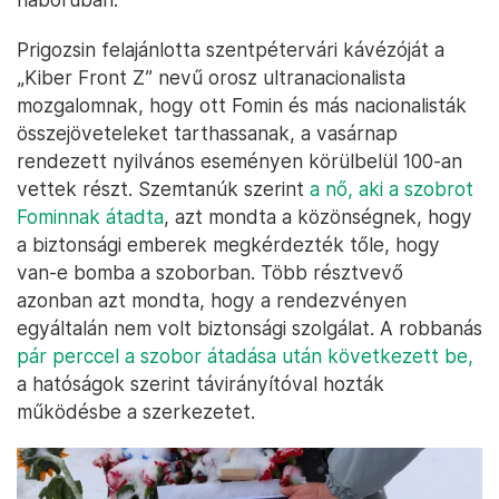
Prigozsin felajánlotta szentpétervári kávézóját a
„Kiber Front Z” nevű orosz ultranacionalista
mozgalomnak, hogy ott Fomin és más nacionalisták
összejöveteleket tarthassanak, a vasárnap
rendezett nyilvános eseményen körülbelül 100-an
vettek részt. Szemtanúk szerint
a nő, aki a szobrot
Fominnak átadta
, azt mondta a közönségnek, hogy
a biztonsági emberek megkérdezték tőle, hogy
van-e bomba a szoborban. Több résztvevő
azonban azt mondta, hogy a rendezvényen
egyáltalán nem volt biztonsági szolgálat. A robbanás
pár perccel a szobor átadása után következett be,
a hatóságok szerint távirányítóval hozták
működésbe a szerkezetet.