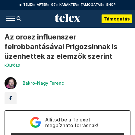
TELEX
AFTER
G7
KARAKTER
TÁMOGATÁS
SHOP
Támogatás
Az orosz influenszer
felrobbantásával Prigozsinnak is
üzenhettek az elemzők szerint
KÜLFÖLD
Bakró-Nagy Ferenc
Állítsd be a Telexet
megbízható forrásnak!