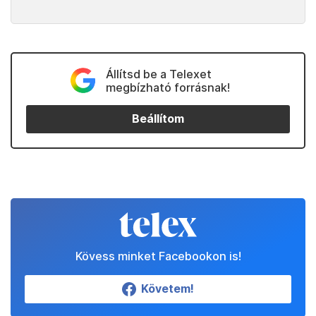
Állítsd be a Telexet
megbízható forrásnak!
Beállítom
Kövess minket Facebookon is!
Követem!