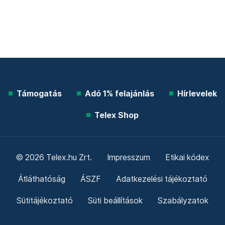
Támogatás
Adó 1% felajánlás
Hírlevelek
Telex Shop
© 2026 Telex.hu Zrt.
Impresszum
Etikai kódex
Átláthatóság
ÁSZF
Adatkezelési tájékoztató
Sütitájékoztató
Süti beállítások
Szabályzatok
Kommentelési szabályzat
Telex Sales