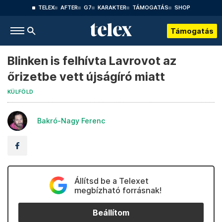
TELEX
AFTER
G7
KARAKTER
TÁMOGATÁS
SHOP
Támogatás
Blinken is felhívta Lavrovot az
őrizetbe vett újságíró miatt
KÜLFÖLD
Bakró-Nagy Ferenc
Állítsd be a Telexet
megbízható forrásnak!
Beállítom