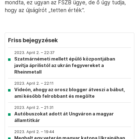
mondta, ez ugyan az FSZB ügye, de ő úgy tudja,
hogy az újságírót „tetten érték”.
Friss bejegyzések
2023. April 2. – 22:37
Szatmárnémeti mellett épülő központjában
javítja áprilistól az ukrán fegyvereket a
Rheinmetall
2023. April 2. – 22:11
Videón, ahogy az orosz blogger átveszi a bábut,
ami később felrobbant és megölte
2023. April 2. – 21:31
Autóbuszokat adott át Ungváron a magyar
államtitkár
2023. April 2. – 19:44
Meghalt egy veterán magyar katona Ukrajnában