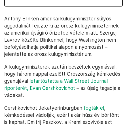
Antony Blinken amerikai külügyminiszter súlyos
aggodalmát fejezte ki az orosz külügyminiszternek
az amerikai újságíró őrizetbe vétele miatt. Szergej
Lavrov közölte Blinkennel, hogy Washington nem
befolyásolhatja politikai alapon a nyomozást –
jelentette az orosz külügyminisztérium.
A külügyminiszterek azután beszéltek egymással,
hogy három nappal ezelőtt Oroszország kémkedés
gyanújával
letartóztatta a Wall Street Journal
riporterét, Evan Gershkovichot
– az újság tagadja a
vádakat.
Gershkovichot Jekatyerinburgban
fogták el
,
kémkedéssel vádolják, ezért akár húsz év börtönt
is kaphat. Dmitrij Peszkov, a Kreml szóvivője azt