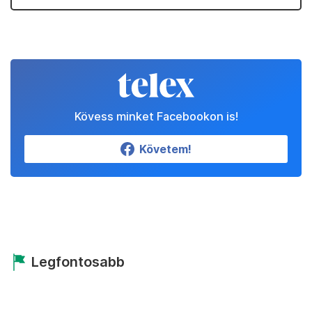
Kövess minket Facebookon is!
Követem!
Legfontosabb