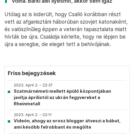
volna. Bárki állít ilyesmit, akkor sem igaz”
Utólag az is kiderült, hogy Csalló korábban részt
vett az afganisztáni háborúban szovjet katonaként,
és valószínűleg éppen a veterán tapasztalata miatt
hívták be újra. Családja kérlelte, hogy ne lépjen be
újra a seregbe, de eleget tett a behívójának.
Friss bejegyzések
2023. April 2. – 22:37
Szatmárnémeti mellett épülő központjában
javítja áprilistól az ukrán fegyvereket a
Rheinmetall
2023. April 2. – 22:11
Videón, ahogy az orosz blogger átveszi a bábut,
ami később felrobbant és megölte