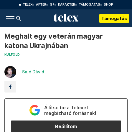
TELEX
AFTER
G7
KARAKTER
TÁMOGATÁS
SHOP
Támogatás
Meghalt egy veterán magyar
katona Ukrajnában
KÜLFÖLD
Sajó Dávid
Állítsd be a Telexet
megbízható forrásnak!
Beállítom