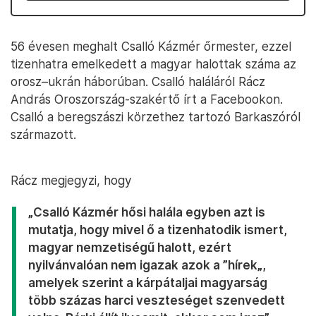
56 évesen meghalt Csalló Kázmér őrmester, ezzel
tizenhatra emelkedett a magyar halottak száma az
orosz–ukrán háborúban. Csalló haláláról Rácz
András Oroszország-szakértő írt a Facebookon.
Csalló a beregszászi körzethez tartozó Barkaszóról
származott.
Rácz megjegyzi, hogy
„Csalló Kázmér hősi halála egyben azt is
mutatja, hogy mivel ő a tizenhatodik ismert,
magyar nemzetiségű halott, ezért
nyilvánvalóan nem igazak azok a ”hírek„,
amelyek szerint a kárpátaljai magyarság
több százas harci veszteséget szenvedett