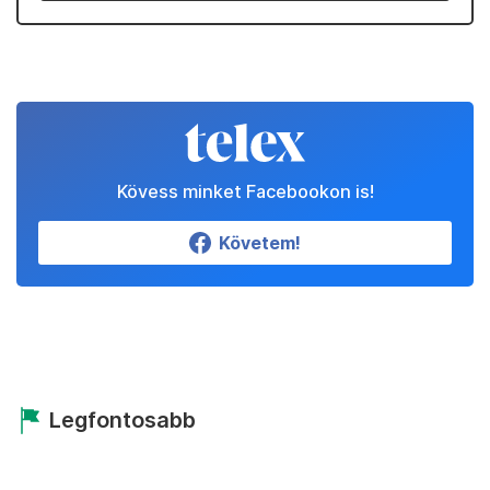
Kövess minket Facebookon is!
Követem!
Legfontosabb