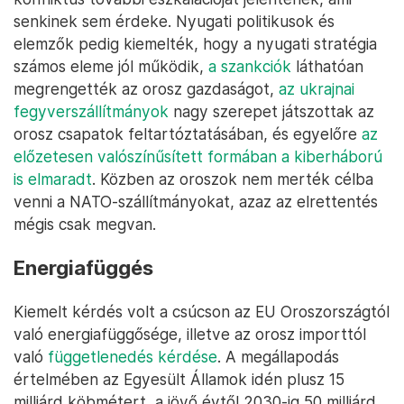
senkinek sem érdeke. Nyugati politikusok és
elemzők pedig kiemelték, hogy a nyugati stratégia
számos eleme jól működik,
a szankciók
láthatóan
megrengették az orosz gazdaságot,
az ukrajnai
fegyverszállítmányok
nagy szerepet játszottak az
orosz csapatok feltartóztatásában, és egyelőre
az
előzetesen valószínűsített formában a kiberháború
is elmaradt
. Közben az oroszok nem merték célba
venni a NATO-szállítmányokat, azaz az elrettentés
mégis csak megvan.
Energiafüggés
Kiemelt kérdés volt a csúcson az EU Oroszországtól
való energiafüggősége, illetve az orosz importtól
való
függetlenedés kérdése
. A megállapodás
értelmében az Egyesült Államok idén plusz 15
milliárd köbmétert, a jövő évtől 2030-ig 50 milliárd