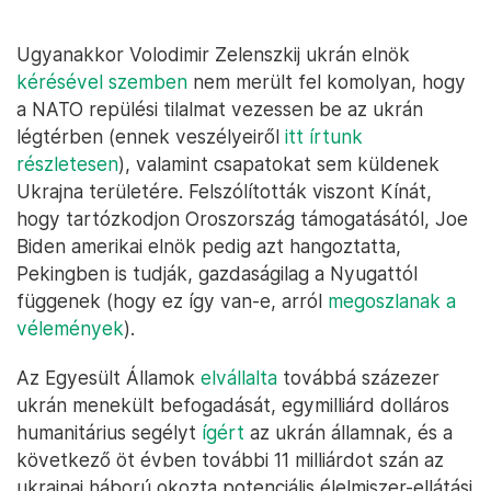
Ugyanakkor Volodimir Zelenszkij ukrán elnök
kérésével szemben
nem merült fel komolyan, hogy
a NATO repülési tilalmat vezessen be az ukrán
légtérben (ennek veszélyeiről
itt írtunk
részletesen
), valamint csapatokat sem küldenek
Ukrajna területére. Felszólították viszont Kínát,
hogy tartózkodjon Oroszország támogatásától, Joe
Biden amerikai elnök pedig azt hangoztatta,
Pekingben is tudják, gazdaságilag a Nyugattól
függenek (hogy ez így van-e, arról
megoszlanak a
vélemények
).
Az Egyesült Államok
elvállalta
továbbá százezer
ukrán menekült befogadását, egymilliárd dolláros
humanitárius segélyt
ígért
az ukrán államnak, és a
következő öt évben további 11 milliárdot szán az
ukrajnai háború okozta potenciális élelmiszer-ellátási