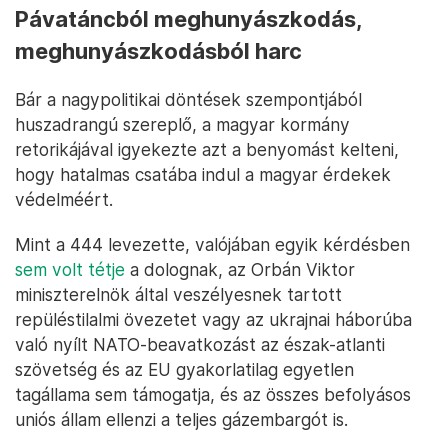
Pávatáncból meghunyászkodás,
meghunyászkodásból harc
Bár a nagypolitikai döntések szempontjából
huszadrangú szereplő, a magyar kormány
retorikájával igyekezte azt a benyomást kelteni,
hogy hatalmas csatába indul a magyar érdekek
védelméért.
Mint a 444 levezette, valójában egyik kérdésben
sem volt tétje
a dolognak, az Orbán Viktor
miniszterelnök által veszélyesnek tartott
repüléstilalmi övezetet vagy az ukrajnai háborúba
való nyílt NATO-beavatkozást az észak-atlanti
szövetség és az EU gyakorlatilag egyetlen
tagállama sem támogatja, és az összes befolyásos
uniós állam ellenzi a teljes gázembargót is.