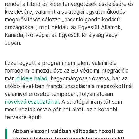
rendel a hibrid és kiberfenyegetések észlelésére és
kezelésére, valamint a stratégiai együttműködés
megerősítését célozza „hasonló gondolkodású
országokkal”, mint például az Egyesült Államok,
Kanada, Norvégia, az Egyesült Királyság vagy
Japán.
Ezzel együtt a program nem jelent valamiféle
forradalmi elmozdulást: az EU védelmi integrációja
már
jó ideje
halad
, hagyományosan óvatos, bár az
utóbbi években francia unszolásra a megszokottnál
valamivel erősebb tempóban, folyamatosan
növekvő eszköztárral
. A stratégiai iránytűt sem
most hozták össze pár hét alatt, az a korábbi
tervekre épült.
Abban viszont valóban változást hozott az
ukrajnai háború, hogy annak hatására az EU