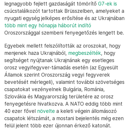
legnagyobb fejlett gazdaságát tömörítő
G7-ek is
csúcstalálkozót tartottak Brüsszelben, amelyeket a
nyugati egység jelképes erősítése és az Ukrajnában
több mint egy hónapja háborút indító
Oroszországgal szembeni fenyegetőzés lengett be.
Egyebek mellett felszólították az oroszokat, hogy
menjenek haza Ukrajnából,
megbeszélték
, hogy
segítséget nyújtanak Ukrajnának egy esetleges
orosz vegyifegyver-támadás esetén (az Egyesült
Államok szerint Oroszország vegyi fegyverek
bevetését mérlegeli), valamint további szövetséges
csapatokat vezényelnek Bulgária, Románia,
Szlovákia és Magyarország területére az orosz
fenyegetésre hivatkozva. A NATO eddig több mint
40 ezer fővel
növelte
a keleti végein állomásozó
csapatok létszámát, a mostani bejelentés még ezen
felül jelent több ezer újonnan érkező katonát.