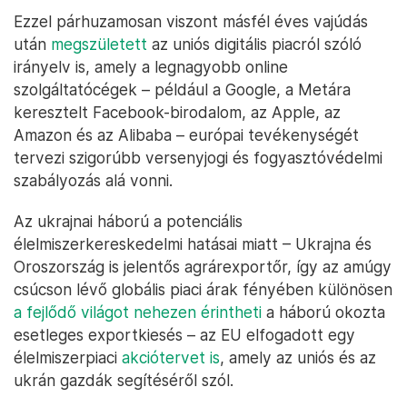
Ezzel párhuzamosan viszont másfél éves vajúdás
után
megszületett
az uniós digitális piacról szóló
irányelv is, amely a legnagyobb online
szolgáltatócégek – például a Google, a Metára
keresztelt Facebook-birodalom, az Apple, az
Amazon és az Alibaba – európai tevékenységét
tervezi szigorúbb versenyjogi és fogyasztóvédelmi
szabályozás alá vonni.
Az ukrajnai háború a potenciális
élelmiszerkereskedelmi hatásai miatt – Ukrajna és
Oroszország is jelentős agrárexportőr, így az amúgy
csúcson lévő globális piaci árak fényében különösen
a fejlődő világot nehezen érintheti
a háború okozta
esetleges exportkiesés – az EU elfogadott egy
élelmiszerpiaci
akciótervet is
, amely az uniós és az
ukrán gazdák segítéséről szól.