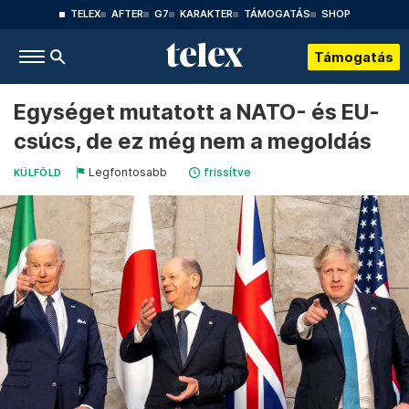
TELEX
AFTER
G7
KARAKTER
TÁMOGATÁS
SHOP
Támogatás
Egységet mutatott a NATO- és EU-
csúcs, de ez még nem a megoldás
Legfontosabb
frissítve
KÜLFÖLD