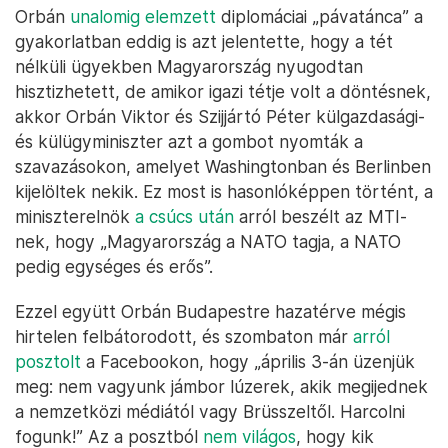
Orbán
unalomig elemzett
diplomáciai „pávatánca” a
gyakorlatban eddig is azt jelentette, hogy a tét
nélküli ügyekben Magyarország nyugodtan
hisztizhetett, de amikor igazi tétje volt a döntésnek,
akkor Orbán Viktor és Szijjártó Péter külgazdasági-
és külügyminiszter azt a gombot nyomták a
szavazásokon, amelyet Washingtonban és Berlinben
kijelöltek nekik. Ez most is hasonlóképpen történt, a
miniszterelnök
a csúcs után
arról beszélt az MTI-
nek, hogy „Magyarország a NATO tagja, a NATO
pedig egységes és erős”.
Ezzel együtt Orbán Budapestre hazatérve mégis
hirtelen felbátorodott, és szombaton már
arról
posztolt
a Facebookon, hogy „április 3-án üzenjük
meg: nem vagyunk jámbor lúzerek, akik megijednek
a nemzetközi médiától vagy Brüsszeltől. Harcolni
fogunk!” Az a posztból
nem világos
, hogy kik