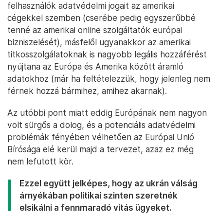
felhasználók adatvédelmi jogait az amerikai
cégekkel szemben (cserébe pedig egyszerűbbé
tenné az amerikai online szolgáltatók európai
bizniszelését), másfelől ugyanakkor az amerikai
titkosszolgálatoknak is nagyobb legális hozzáférést
nyújtana az Európa és Amerika között áramló
adatokhoz (már ha feltételezzük, hogy jelenleg nem
férnek hozzá bármihez, amihez akarnak).
Az utóbbi pont miatt eddig Európának nem nagyon
volt sürgős a dolog, és a potenciális adatvédelmi
problémák fényében vélhetően az Európai Unió
Bírósága elé kerül majd a tervezet, azaz ez még
nem lefutott kör.
Ezzel együtt jelképes, hogy az ukrán válság
árnyékában politikai szinten szeretnék
elsikálni a fennmaradó vitás ügyeket.