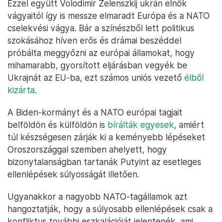
Ezzel együtt Volodimir Zelenszkij ukrán elnök
vágyaitól így is messze elmaradt Európa és a NATO
cselekvési vágya. Bár a színészből lett politikus
szokásához híven erős és drámai beszéddel
próbálta meggyőzni az európai államokat, hogy
mihamarabb, gyorsított eljárásban vegyék be
Ukrajnát az EU-ba, ezt számos uniós vezető
élből
kizárta
.
A Biden-kormányt és a NATO európai tagjait
belföldön és külföldön is
bírálták egyesek
, amiért
túl készségesen zárják ki a keményebb lépéseket
Oroszországgal szemben ahelyett, hogy
bizonytalanságban tartanák Putyint az esetleges
ellenlépések súlyosságát illetően.
Ugyanakkor a nagyobb NATO-tagállamok azt
hangoztatják, hogy a súlyosabb ellenlépések csak a
konfliktus további eszkalációját jelentenék, ami