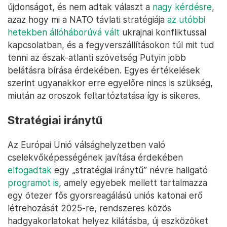
újdonságot, és nem adtak választ a
nagy kérdésre
,
azaz hogy mi a NATO távlati stratégiája
az utóbbi
hetekben állóháborúvá vált
ukrajnai konfliktussal
kapcsolatban, és a fegyverszállításokon túl mit tud
tenni az észak-atlanti szövetség Putyin jobb
belátásra bírása érdekében. Egyes értékelések
szerint ugyanakkor erre egyelőre nincs is szükség,
miután az oroszok feltartóztatása így is sikeres.
Stratégiai iránytű
Az Európai Unió válsághelyzetben való
cselekvőképességének javítása érdekében
elfogadtak
egy „stratégiai iránytű” névre hallgató
programot is
, amely egyebek mellett tartalmazza
egy ötezer fős gyorsreagálású uniós katonai erő
létrehozását 2025-re, rendszeres közös
hadgyakorlatokat helyez kilátásba, új eszközöket