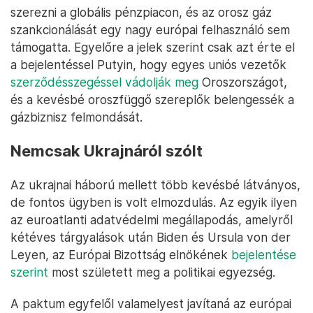
szerezni a globális pénzpiacon, és az orosz gáz
szankcionálását egy nagy európai felhasználó sem
támogatta. Egyelőre a jelek szerint csak azt érte el
a bejelentéssel Putyin, hogy egyes uniós vezetők
szerződésszegéssel vádolják meg
Oroszországot,
és a kevésbé oroszfüggő szereplők belengessék a
gázbiznisz felmondását.
Nemcsak Ukrajnáról szólt
Az ukrajnai háború mellett több kevésbé látványos,
de fontos ügyben is volt elmozdulás. Az egyik ilyen
az euroatlanti adatvédelmi megállapodás, amelyről
kétéves tárgyalások után Biden és Ursula von der
Leyen, az Európai Bizottság elnökének
bejelentése
szerint
most született meg a politikai egyezség.
A paktum egyfelől valamelyest javítaná az európai