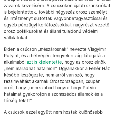
zavarok kezelésére. A csúcsokon újabb szankciókat
is bejelentettek, további négyszáz orosz személyt
és intézményt sújtottak vagyonbefagyasztással és
egyéb pénzügyi korlátozásokkal, nagyrészt vezető
orosz politikusokat és állami tulajdonú védelmi
vállalatokat.
Biden a csúcson „mészárosnak” nevezte Vlagyimir
Putyint, és a hétvégén, lengyelországi látogatása
alkalmából
azt is kijelentette
, hogy az orosz elnök
„nem maradhat hatalmon”. Ugyanakkor a Fehér Ház
később leszögezte, nem arról van szó, hogy
rezsimváltást akarnak Oroszországban, csupán
arról, hogy „nem szabad hagyni, hogy Putyin
hatalmat gyakoroljon a szomszédos államok és a
térség felett”.
A csúcsok ezzel együtt nem hoztak különösebb