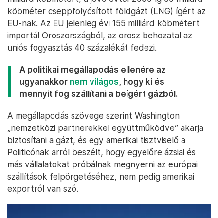
köbméter cseppfolyósított földgázt (LNG) ígért az
EU-nak. Az EU jelenleg évi 155 milliárd köbmétert
importál Oroszországból, az orosz behozatal az
uniós fogyasztás 40 százalékát fedezi.
A politikai megállapodás ellenére az
ugyanakkor
nem világos
, hogy ki és
mennyit fog szállítani a beígért gázból.
A megállapodás szövege szerint Washington
„nemzetközi partnerekkel együttműködve” akarja
biztosítani a gázt, és egy amerikai tisztviselő a
Politicónak arról beszélt, hogy egyelőre ázsiai és
más vállalatokat próbálnak megnyerni az európai
szállítások felpörgetéséhez, nem pedig amerikai
exportról van szó.