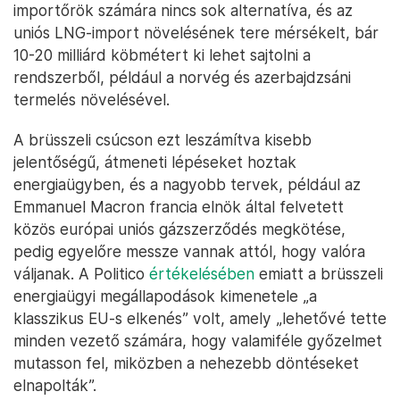
importőrök számára nincs sok alternatíva, és az
uniós LNG-import növelésének tere mérsékelt, bár
10-20 milliárd köbmétert ki lehet sajtolni a
rendszerből, például a norvég és azerbajdzsáni
termelés növelésével.
A brüsszeli csúcson ezt leszámítva kisebb
jelentőségű, átmeneti lépéseket hoztak
energiaügyben, és a nagyobb tervek, például az
Emmanuel Macron francia elnök által felvetett
közös európai uniós gázszerződés megkötése,
pedig egyelőre messze vannak attól, hogy valóra
váljanak. A Politico
értékelésében
emiatt a brüsszeli
energiaügyi megállapodások kimenetele „a
klasszikus EU-s elkenés” volt, amely „lehetővé tette
minden vezető számára, hogy valamiféle győzelmet
mutasson fel, miközben a nehezebb döntéseket
elnapolták”.