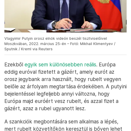
Vlagyimir Putyin orosz elnök videón beszél tisztviselőivel
Moszkvában, 2022. március 25-én – Fotó: Mikhail Klimentyev /
Sputnik / Kreml via Reuters
Ezekből
egyik sem
különösebben reális
. Európa
eddig euróval fizetett a gázért, amely eurót az
orosz jegybank arra használt, hogy rubelt vegyen
belőle az árfolyam megtartása érdekében. A putyini
bejelentéssel legfeljebb annyi változna, hogy
Európa majd euróért vesz rubelt, és azzal fizet a
gázért, azaz a rubel ugyanott lesz.
A szankciók megbontására sem alkalmas a lépés,
mert rubelt közvetítőkön keresztül is bőven lehet