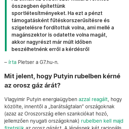
összegben építettünk
sportlétesítményeket. Ha ezt a pénzt
támogatásként fűtéskorszerűsítésre és
szigetelésre fordítottuk volna, ami mellé a
magánszektor is odatette volna magát,
akkor nagyrészt már múlt időben
beszélhetnénk erről a kérdésről
–
írta
Pletser a G7.hu-n.
Mit jelent, hogy Putyin rubelben kérné
az orosz gáz árát?
Vlagyimir Putyin energiaügyben
azzal reagált
, hogy
közölte, innentől a „barátságtalan” országoknak
(azaz az Oroszország ellen szankciókat hozó,
jellemzően nyugati országoknak)
rubelben kell majd
fizetniük
az orosz gázért. A lépésnek két racionális