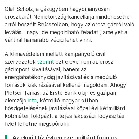
Olaf Scholz, a gázügyben hagyományosan
oroszbarát Németország kancellárja mindenesetre
arról beszélt Brüsszelben, hogy az orosz gázról való
leválás, „nagy, de megoldható feladat”, amelyet a
vártnál hamarabb végig lehet vinni.
A klímavédelem mellett kampányoló civil
szervezetek
szerint
ezt eleve nem az orosz
gázimport kiváltásával, hanem az
energiahatékonyság javításával és a megújuló
források kiaknázásával kellene megoldani. Ahogy
Pletser Tamás, az Erste Bank olaj- és gázipari
elemzője
írta
, kétmillió magyar otthon
hőszigetelésének javításával közel évi kétmilliárd
köbméter földgázt, a teljes lakossági fogyasztás
felét lehetne megspórolni.
Az elmúlt tíz évben ezer milliárd forintos