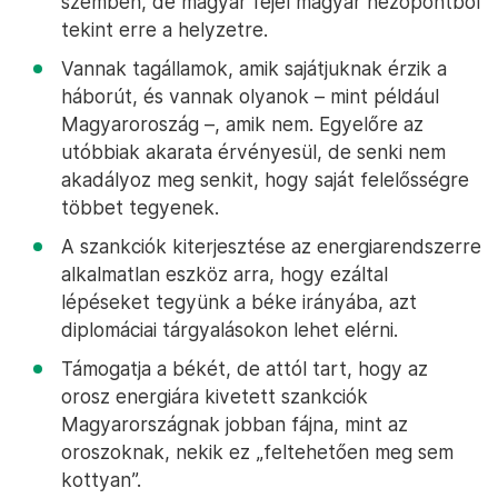
szemben, de magyar fejel magyar nézőpontból
tekint erre a helyzetre.
Vannak tagállamok, amik sajátjuknak érzik a
háborút, és vannak olyanok – mint például
Magyaroroszág –, amik nem. Egyelőre az
utóbbiak akarata érvényesül, de senki nem
akadályoz meg senkit, hogy saját felelősségre
többet tegyenek.
A szankciók kiterjesztése az energiarendszerre
alkalmatlan eszköz arra, hogy ezáltal
lépéseket tegyünk a béke irányába, azt
diplomáciai tárgyalásokon lehet elérni.
Támogatja a békét, de attól tart, hogy az
orosz energiára kivetett szankciók
Magyarországnak jobban fájna, mint az
oroszoknak, nekik ez „feltehetően meg sem
kottyan”.