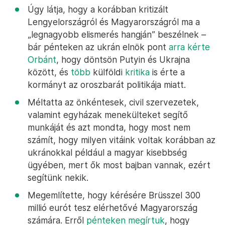
Úgy látja, hogy a korábban kritizált
Lengyelországról és Magyarországról ma a
„legnagyobb elismerés hangján” beszélnek –
bár pénteken az ukrán elnök pont
arra kérte
Orbánt
, hogy döntsön Putyin és Ukrajna
között, és
több
külföldi
kritika
is érte a
kormányt az oroszbarát politikája miatt.
Méltatta az önkéntesek, civil szervezetek,
valamint egyházak menekülteket segítő
munkáját és azt mondta, hogy most nem
számít, hogy milyen vitáink voltak korábban az
ukránokkal például a magyar kisebbség
ügyében, mert ők most bajban vannak, ezért
segítünk nekik.
Megemlítette, hogy kérésére Brüsszel 300
millió eurót tesz elérhetővé Magyarország
számára. Erről
pénteken megírtuk
, hogy