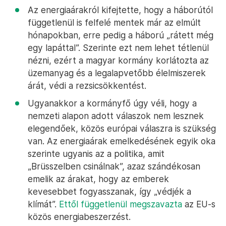
Az energiaárakról kifejtette, hogy a háborútól
függetlenül is felfelé mentek már az elmúlt
hónapokban, erre pedig a háború „rátett még
egy lapáttal”. Szerinte ezt nem lehet tétlenül
nézni, ezért a magyar kormány korlátozta az
üzemanyag és a legalapvetőbb élelmiszerek
árát, védi a rezsicsökkentést.
Ugyanakkor a kormányfő úgy véli, hogy a
nemzeti alapon adott válaszok nem lesznek
elegendőek, közös európai válaszra is szükség
van. Az energiaárak emelkedésének egyik oka
szerinte ugyanis az a politika, amit
„Brüsszelben csinálnak”, azaz szándékosan
emelik az árakat, hogy az emberek
kevesebbet fogyasszanak, így „védjék a
klímát”.
Ettől függetlenül megszavazta
az EU-s
közös energiabeszerzést.