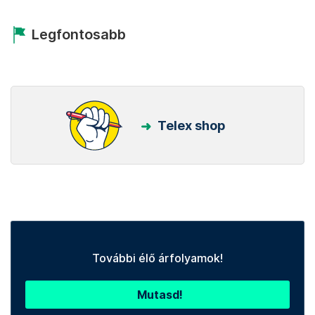
Legfontosabb
Telex shop
További élő árfolyamok!
Mutasd!