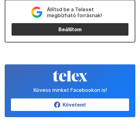
Állítsd be a Telexet
megbízható forrásnak!
Beállítom
Kövess minket Facebookon is!
Követem!