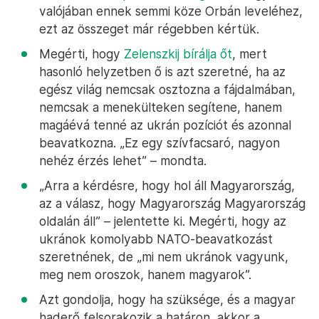
valójában ennek semmi köze Orbán leveléhez,
ezt az összeget már régebben kértük.
Megérti, hogy
Zelenszkij bírálja őt
, mert
hasonló helyzetben ő is azt szeretné, ha az
egész világ nemcsak osztozna a fájdalmában,
nemcsak a menekülteken segítene, hanem
magáévá tenné az ukrán pozíciót és azonnal
beavatkozna. „Ez egy szívfacsaró, nagyon
nehéz érzés lehet” – mondta.
„Arra a kérdésre, hogy hol áll Magyarország,
az a válasz, hogy Magyarország Magyarország
oldalán áll” – jelentette ki. Megérti, hogy az
ukránok komolyabb NATO-beavatkozást
szeretnének, de „mi nem ukránok vagyunk,
meg nem oroszok, hanem magyarok”.
Azt gondolja, hogy ha szüksége, és a magyar
haderő felsorakozik a határon, akkor a