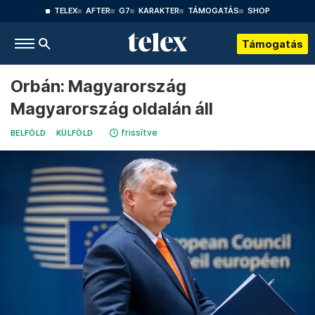
TELEX
AFTER
G7
KARAKTER
TÁMOGATÁS
SHOP
Támogatás
Orbán: Magyarország
Magyarország oldalán áll
frissítve
BELFÖLD
KÜLFÖLD