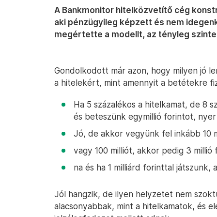
A Bankmonitor hitelközvetítő cég kons
aki pénzügyileg képzett és nem idegenked
megértette a modellt, az tényleg szint
Gondolkodott már azon, hogy milyen jó l
a hitelekért, mint amennyit a betétekre f
Ha 5 százalékos a hitelkamat, de 8 s
és beteszünk egymillió forintot, nye
Jó, de akkor vegyünk fel inkább 10 m
vagy 100 milliót, akkor pedig 3 millió 
na és ha 1 milliárd forinttal játszunk
Jól hangzik, de ilyen helyzetet nem szokt
alacsonyabbak, mint a hitelkamatok, és el