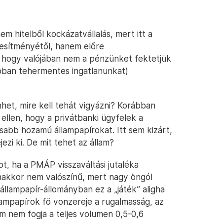
em hitelből kockázatvállalás, mert itt a
jesítményétől, hanem előre
 hogy valójában nem a pénzünket fektetjük
ban tehermentes ingatlanunkat)
et, mire kell tehát vigyázni? Korábban
 ellen, hogy a privátbanki ügyfelek a
abb hozamú állampapírokat. Itt sem kizárt,
zi ki. De mit tehet az állam?
t, ha a PMÁP visszaváltási jutaléka
kkor nem valószínű, mert nagy öngól
i állampapír-állományban ez a „játék” aligha
állampapírok fő vonzereje a rugalmasság, az
m nem fogja a teljes volumen 0,5-0,6