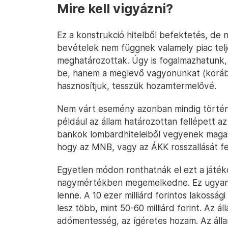
Mire kell vigyázni?
Ez a konstrukció hitelből befektetés, de n
bevételek nem függnek valamely piac tel
meghatározottak. Úgy is fogalmazhatunk,
be, hanem a meglevő vagyonunkat (koráb
hasznosítjuk, tesszük hozamtermelővé.
Nem várt esemény azonban mindig történh
például az állam határozottan fellépett az
bankok lombardhiteleiből vegyenek magas
hogy az MNB, vagy az ÁKK rosszallását feje
Egyetlen módon ronthatnák el ezt a játéko
nagymértékben megemelkedne. Ez ugyana
lenne. A 10 ezer milliárd forintos lakosság
lesz több, mint 50-60 milliárd forint. Az 
adómentesség, az ígéretes hozam. Az álla