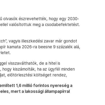
mű olvasók észrevehették, hogy egy 2030-
tellel valósítottuk meg a csodabefektetést.
ch”, vagyis illeszkedési zavar már gondot
papír kamata 2026-ra beesne 9 százalék alá,
letet.
el visszaválthatók, de a hitel is
, hogy kiszámolták, ha az ügyfél minden
díjat, előtörlesztési költséget rendez,
mlített 1,6 millió forintos nyereség a
teles, mert a lakossági állampapírral