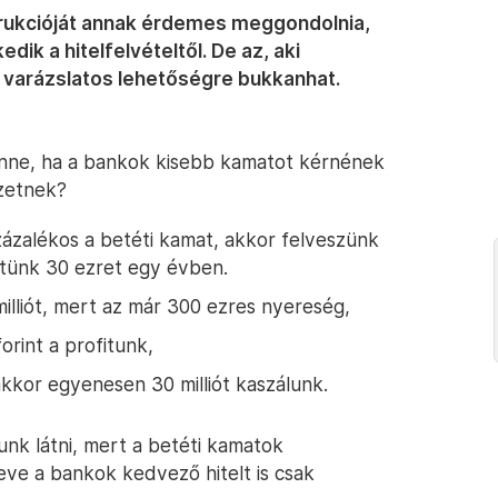
trukcióját annak érdemes meggondolnia,
ik a hitelfelvételtől. De az, aki
e varázslatos lehetőségre bukkanhat.
enne, ha a bankok kisebb kamatot kérnének
izetnek?
zázalékos a betéti kamat, akkor felveszünk
rtünk 30 ezret egy évben.
illiót, mert az már 300 ezres nyereség,
forint a profitunk,
, akkor egyenesen 30 milliót kaszálunk.
unk látni, mert a betéti kamatok
eve a bankok kedvező hitelt is csak