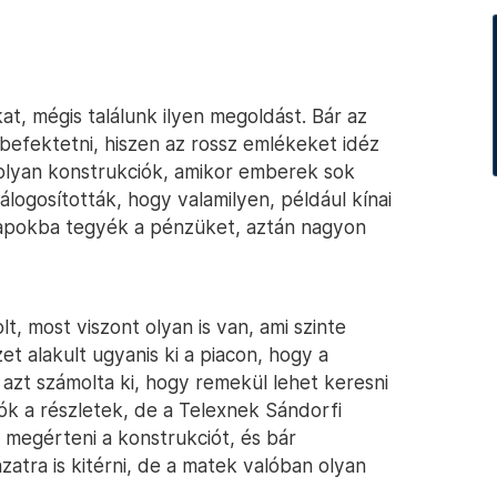
kat, mégis találunk ilyen megoldást. Bár az
befektetni, hiszen az rossz emlékeket idéz
k olyan konstrukciók, amikor emberek sok
álogosították, hogy valamilyen, például kínai
lapokba tegyék a pénzüket, aztán nagyon
, most viszont olyan is van, ami szinte
t alakult ugyanis ki a piacon, hogy a
azt számolta ki, hogy remekül lehet keresni
k a részletek, de a Telexnek Sándorfi
t megérteni a konstrukciót, és bár
atra is kitérni, de a matek valóban olyan