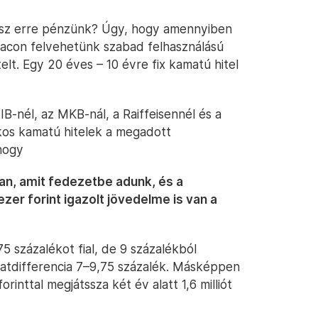
esz erre pénzünk? Úgy, hogy amennyiben
iacon felvehetünk szabad felhasználású
telt. Egy 20 éves – 10 évre fix kamatú hitel
IB-nél, az MKB-nál, a Raiffeisennél és a
kos kamatú hitelek a megadott
 hogy
tlan, amit fedezetbe adunk, és a
er forint igazolt jövedelme is van a
 százalékot fial, de 9 százalékból
atdifferencia 7–9,75 százalék. Másképpen
orinttal megjátssza két év alatt 1,6 milliót