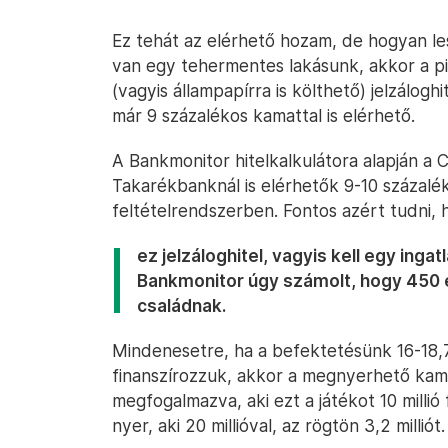
Ez tehát az elérhető hozam, de hogyan l
van egy tehermentes lakásunk, akkor a p
(vagyis állampapírra is költhető) jelzáloghi
már 9 százalékos kamattal is elérhető.
A Bankmonitor hitelkalkulátora alapján a C
Takarékbanknál is elérhetők 9-10 százalé
feltételrendszerben. Fontos azért tudni,
ez jelzáloghitel, vagyis kell egy inga
Bankmonitor úgy számolt, hogy 450 ez
családnak.
Mindenesetre, ha a befektetésünk 16-18,75
finanszírozzuk, akkor a megnyerhető kam
megfogalmazva, aki ezt a játékot 10 millió f
nyer, aki 20 millióval, az rögtön 3,2 milliót.