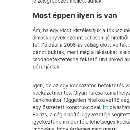
jelzálogfedezet mellett adnak.
Most éppen ilyen is van
Ám, ha egy kicsit kiszélesítjük a fókuszun
álmoskönyvek szerint sohasem jó hitelből 
fel. Például a 2008-as válság előtt volta
pénzt buktak, mert még a lakásukat is elz
csodabefektetésbe fektető unit linked a
pórul jártak.
Igen, de az egy kockázatos befektetés volt
kockázatmentes. Olyan furcsa kamathelyze
Bankmonitor független hitelközvetítő cég 
egy összetett konstrukcióval.
Itt
olvasható
Balázs, a cég alapító-ügyvezetője segítet
igyekeztünk mindenféle lehetséges kockáz
impozáns, hogy érdemes megismerni.