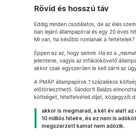
Rövid és hosszú táv
Eddig minden csodálatos, de az éles sze
ban lejáró állampapírral és egy 20 éves hi
Mi van, ha később romlanak a feltételek?
Éppen ez az, hogy semmi. Ha ez a „mismat
jelentene, vagyis az inflációkövető állam
akkor csak egyszerűen le kell zárni az ügy
A PMÁP állampapírok 1 százalékos költségg
előtörleszthető. Sándorfi Balázs elmondta
költséget, hitelfelvételi díjat, közjegyzői 
akkor is megmarad, a két év alatt az e
10 milliós hitelre, és ez nem is adókö
megszerzett kamat nem adózik.