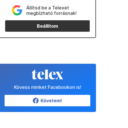
Állítsd be a Telexet
megbízható forrásnak!
Beállítom
Kövess minket Facebookon is!
Követem!