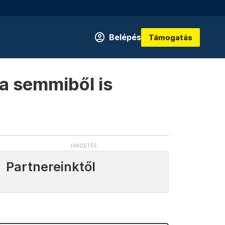
Belépés
Támogatás
 a semmiből is
Partnereinktől