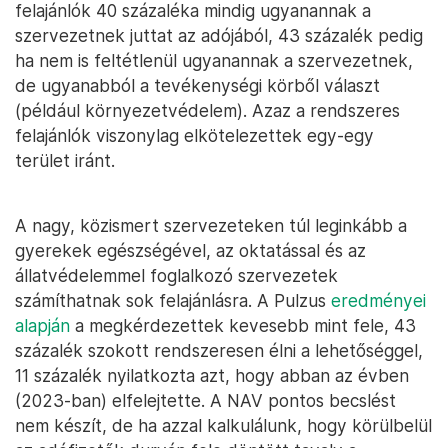
felajánlók 40 százaléka mindig ugyanannak a
szervezetnek juttat az adójából, 43 százalék pedig
ha nem is feltétlenül ugyanannak a szervezetnek,
de ugyanabból a tevékenységi körből választ
(például környezetvédelem). Azaz a rendszeres
felajánlók viszonylag elkötelezettek egy-egy
terület iránt.
A nagy, közismert szervezeteken túl leginkább a
gyerekek egészségével, az oktatással és az
állatvédelemmel foglalkozó szervezetek
számíthatnak sok felajánlásra. A Pulzus
eredményei
alapján
a megkérdezettek kevesebb mint fele, 43
százalék szokott rendszeresen élni a lehetőséggel,
11 százalék nyilatkozta azt, hogy abban az évben
(2023-ban) elfelejtette. A NAV pontos becslést
nem készít, de ha azzal kalkulálunk, hogy körülbelül