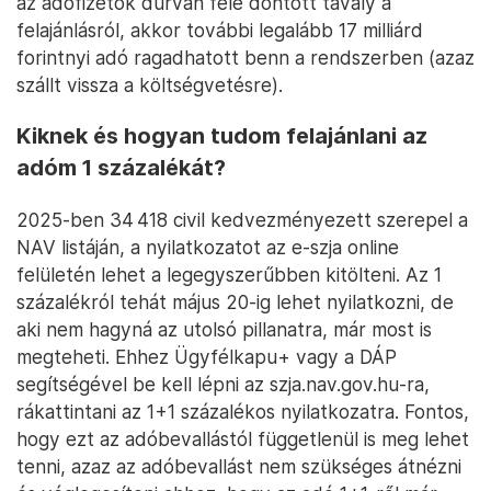
az adófizetők durván fele döntött tavaly a
felajánlásról, akkor további legalább 17 milliárd
forintnyi adó ragadhatott benn a rendszerben (azaz
szállt vissza a költségvetésre).
Kiknek és hogyan tudom felajánlani az
adóm 1 százalékát?
2025-ben 34 418 civil kedvezményezett szerepel a
NAV listáján, a nyilatkozatot az e-szja online
felületén lehet a legegyszerűbben kitölteni. Az 1
százalékról tehát május 20-ig lehet nyilatkozni, de
aki nem hagyná az utolsó pillanatra, már most is
megteheti. Ehhez Ügyfélkapu+ vagy a DÁP
segítségével be kell lépni az szja.nav.gov.hu-ra,
rákattintani az 1+1 százalékos nyilatkozatra. Fontos,
hogy ezt az adóbevallástól függetlenül is meg lehet
tenni, azaz az adóbevallást nem szükséges átnézni