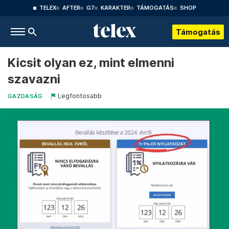
TELEX
AFTER
G7
KARAKTER
TÁMOGATÁS
SHOP
Támogatás
Kicsit olyan ez, mint elmenni
szavazni
Legfontosabb
GAZDASÁG