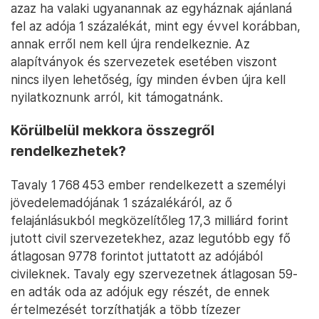
azaz ha valaki ugyanannak az egyháznak ajánlaná
fel az adója 1 százalékát, mint egy évvel korábban,
annak erről nem kell újra rendelkeznie. Az
alapítványok és szervezetek esetében viszont
nincs ilyen lehetőség, így minden évben újra kell
nyilatkoznunk arról, kit támogatnánk.
Körülbelül mekkora összegről
rendelkezhetek?
Tavaly 1 768 453 ember rendelkezett a személyi
jövedelemadójának 1 százalékáról, az ő
felajánlásukból megközelítőleg 17,3 milliárd forint
jutott civil szervezetekhez, azaz legutóbb egy fő
átlagosan 9778 forintot juttatott az adójából
civileknek. Tavaly egy szervezetnek átlagosan 59-
en adták oda az adójuk egy részét, de ennek
értelmezését torzíthatják a több tízezer