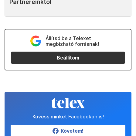
Partnereinktől
Állítsd be a Telexet
megbízható forrásnak!
Beállítom
Kövess minket Facebookon is!
Követem!