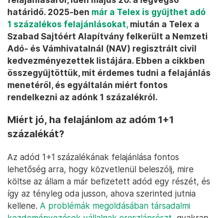
határidő. 2025-ben
már a Telex is gyűjthet adó
1 százalékos felajánlásokat,
miután a Telex a
Szabad Sajtóért Alapítvány felkerült a Nemzeti
Adó- és Vámhivatalnál (NAV) regisztrált civil
kedvezményezettek listájára. Ebben a cikkben
összegyűjtöttük, mit érdemes tudni a felajánlás
menetéről, és egyáltalán miért fontos
rendelkezni az adónk 1 százalékról.
Miért jó, ha felajánlom az adóm 1+1
százalékát?
Az adód 1+1 százalékának felajánlása fontos
lehetőség arra, hogy közvetlenül beleszólj, mire
költse az állam a már befizetett adód egy részét, és
így az tényleg oda jusson, ahova szerinted jutnia
kellene.
A problémák megoldásában társadalmi
kezdeményezések vállalnak oroszlánrészt
, gyakran