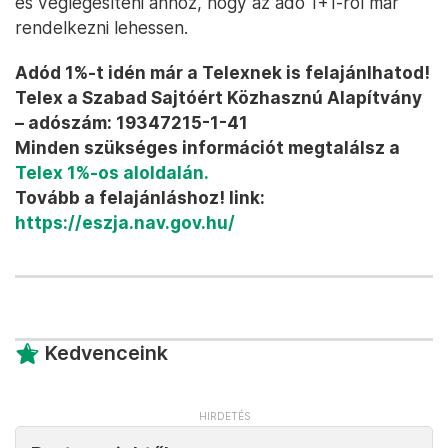
és véglegesíteni ahhoz, hogy az adó 1+1-ről már
rendelkezni lehessen.
Adód 1%-t idén már a Telexnek is felajánlhatod!
Telex a Szabad Sajtóért Közhasznú Alapítvány
– adószám: 19347215-1-41
Minden szükséges információt megtalálsz a
Telex 1%-os aloldalán.
Tovább a felajánláshoz! link:
https://eszja.nav.gov.hu/
Kedvenceink