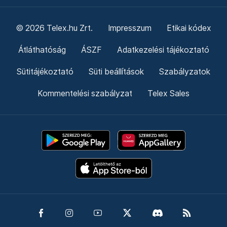
© 2026 Telex.hu Zrt.
Impresszum
Etikai kódex
Átláthatóság
ÁSZF
Adatkezelési tájékoztató
Sütitájékoztató
Süti beállítások
Szabályzatok
Kommentelési szabályzat
Telex Sales