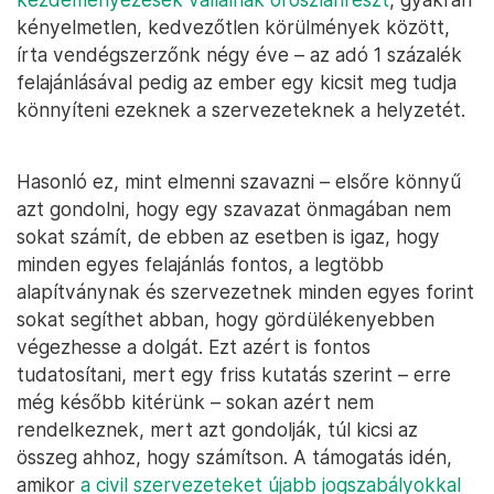
kényelmetlen, kedvezőtlen körülmények között,
írta vendégszerzőnk négy éve – az adó 1 százalék
felajánlásával pedig az ember egy kicsit meg tudja
könnyíteni ezeknek a szervezeteknek a helyzetét.
Hasonló ez, mint elmenni szavazni – elsőre könnyű
azt gondolni, hogy egy szavazat önmagában nem
sokat számít, de ebben az esetben is igaz, hogy
minden egyes felajánlás fontos, a legtöbb
alapítványnak és szervezetnek minden egyes forint
sokat segíthet abban, hogy gördülékenyebben
végezhesse a dolgát. Ezt azért is fontos
tudatosítani, mert egy friss kutatás szerint – erre
még később kitérünk – sokan azért nem
rendelkeznek, mert azt gondolják, túl kicsi az
összeg ahhoz, hogy számítson. A támogatás idén,
amikor
a civil szervezeteket újabb jogszabályokkal