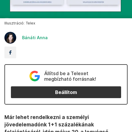
Illusztráció: Telex
Bánáti Anna
Állítsd be a Telexet
megbízható forrásnak!
Beállítom
Már lehet rendelkezni a személyi
jövedelemadónk 1+1 százalékának
felajánlásáról, idén május 20. a legvégső