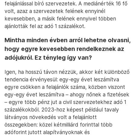
felajánlással bíró szervezetek. A mediánérték 16 fő
volt, azaz a szervezetek felének ennyinél
kevesebben, a másik felének ennyivel többen
ajánlották fel az adó 1 százalékot.
Mintha minden évben arról lehetne olvasni,
hogy egyre kevesebben rendelkeznek az
adójukról. Ez tényleg így van?
Igen, ha hosszú távon nézzük, akkor két különböző
tendencia érvényesül: egy-egy évet leszámítva
egyre csökken a felajánlók száma, közben viszont
egy-egy évet leszámítva – ahogy nőnek a fizetések
– egyre több pénz jut a civil szervezetekhez adó 1
százalékokból. 2023-hoz képest például tavaly
látványos növekedés volt a felajánlott
összegekben: közel kétmilliárd forinttal több
adóforint jutott alapítványoknak és