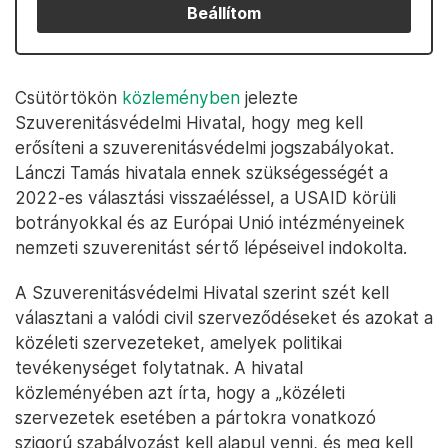
Beállítom
Csütörtökön
közleményben
jelezte
Szuverenitásvédelmi Hivatal, hogy meg kell
erősíteni a szuverenitásvédelmi jogszabályokat.
Lánczi Tamás hivatala ennek szükségességét a
2022-es választási visszaéléssel, a USAID körüli
botrányokkal és az Európai Unió intézményeinek
nemzeti szuverenitást sértő lépéseivel indokolta.
A Szuverenitásvédelmi Hivatal szerint szét kell
választani a valódi civil szerveződéseket és azokat a
közéleti szervezeteket, amelyek politikai
tevékenységet folytatnak. A hivatal
közleményében azt írta, hogy a „közéleti
szervezetek esetében a pártokra vonatkozó
szigorú szabályozást kell alapul venni, és meg kell