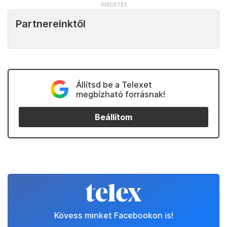
Partnereinktől
Állítsd be a Telexet
megbízható forrásnak!
Beállítom
Kövess minket Facebookon is!