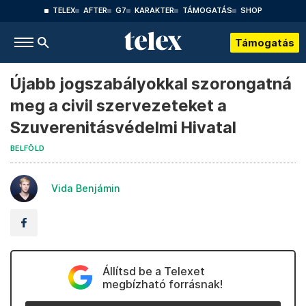
TELEX
AFTER
G7
KARAKTER
TÁMOGATÁS
SHOP
Támogatás
Újabb jogszabályokkal szorongatná
meg a civil szervezeteket a
Szuverenitásvédelmi Hivatal
BELFÖLD
Vida Benjámin
Állítsd be a Telexet
megbízható forrásnak!