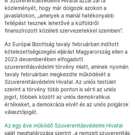
A Szuverenitásvédelmi Hivatal azzal zárta
közleményét, hogy már dolgozik azokon a
javaslatokon, „amelyek a mainál hatékonyabb
fellépést tesznek lehetővé a külföldről
finanszírozott közéleti szervezetekkel szemben”.
Az Európai Bizottság tavaly februárban indított
kötelezettségszegési eljárást Magyarország ellen a
2023 decemberében elfogadott
szuverenitásvédelmi törvény miatt, aminek nyomán
tavaly februárban megkezdte működését a
Szuverenitásvédelmi Hivatal. Az uniós testület
szerint a törvény több ponton is sérti az uniós
jogot, többek között az uniós demokratikus
értékeket, a demokrácia elvét és az uniós polgárok
választójogát.
Az egy éve működő Szuverenitásvédelmi Hivatal
saját meghatározása szerint „a nemzeti szuverenitás