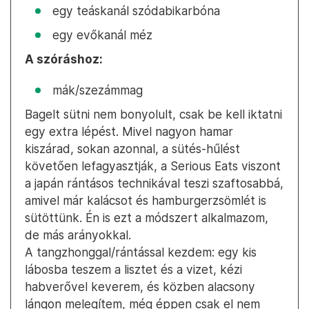
egy teáskanál szódabikarbóna
egy evőkanál méz
A szóráshoz:
mák/szezámmag
Bagelt sütni nem bonyolult, csak be kell iktatni
egy extra lépést. Mivel nagyon hamar
kiszárad, sokan azonnal, a sütés-hűlést
követően lefagyasztják, a Serious Eats viszont
a japán rántásos technikával teszi szaftosabbá,
amivel már kalácsot és hamburgerzsömlét is
sütöttünk. Én is ezt a módszert alkalmazom,
de más arányokkal.
A tangzhonggal/rántással kezdem: egy kis
lábosba teszem a lisztet és a vizet, kézi
habverővel keverem, és közben alacsony
lángon melegítem, még éppen csak el nem