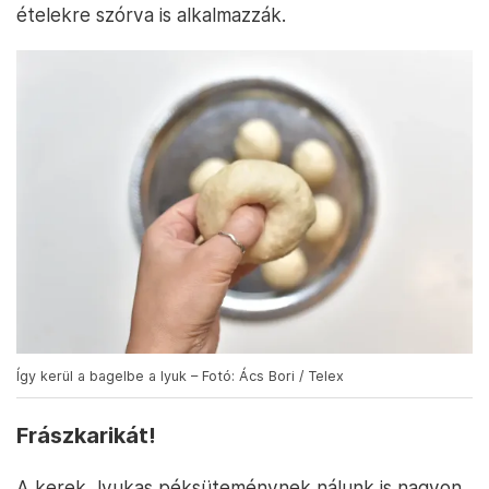
ételekre szórva is alkalmazzák.
Így kerül a bagelbe a lyuk – Fotó: Ács Bori / Telex
Frászkarikát!
A kerek, lyukas péksüteménynek nálunk is nagyon