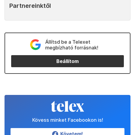
Partnereinktől
Állítsd be a Telexet
megbízható forrásnak!
Beállítom
Kövess minket Facebookon is!
Követem!