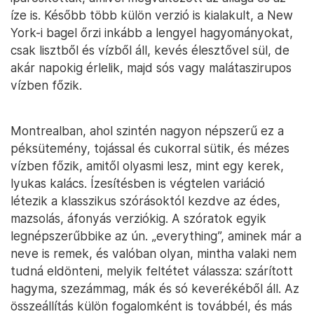
íze is. Később több külön verzió is kialakult, a New
York-i bagel őrzi inkább a lengyel hagyományokat,
csak lisztből és vízből áll, kevés élesztővel sül, de
akár napokig érlelik, majd sós vagy malátaszirupos
vízben főzik.
Montrealban, ahol szintén nagyon népszerű ez a
péksütemény, tojással és cukorral sütik, és mézes
vízben főzik, amitől olyasmi lesz, mint egy kerek,
lyukas kalács. Ízesítésben is végtelen variáció
létezik a klasszikus szórásoktól kezdve az édes,
mazsolás, áfonyás verziókig. A szóratok egyik
legnépszerűbbike az ún. „everything”, aminek már a
neve is remek, és valóban olyan, mintha valaki nem
tudná eldönteni, melyik feltétet válassza: szárított
hagyma, szezámmag, mák és só keverékéből áll. Az
összeállítás külön fogalomként is továbbél, és más