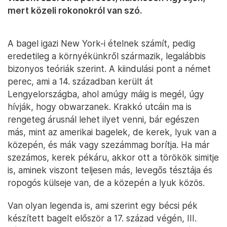
mert közeli rokonokról van szó.
A bagel igazi New York-i ételnek számít, pedig
eredetileg a környékünkről származik, legalábbis
bizonyos teóriák szerint. A kiindulási pont a német
perec, ami a 14. században került át
Lengyelországba, ahol amúgy máig is megél, úgy
hívják, hogy obwarzanek. Krakkó utcáin ma is
rengeteg árusnál lehet ilyet venni, bár egészen
más, mint az amerikai bagelek, de kerek, lyuk van a
közepén, és mák vagy szezámmag borítja. Ha már
szezámos, kerek pékáru, akkor ott a törökök simitje
is, aminek viszont teljesen más, levegős tésztája és
ropogós külseje van, de a közepén a lyuk közös.
Van olyan legenda is, ami szerint egy bécsi pék
készített bagelt először a 17. század végén, III.