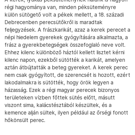
régi hagyománya van, minden péksüteményre
külön sütögető volt a pékek mellett, a 18. századi
Debrecenben perecsütőkről is maradtak
feljegyzések. A frászkarikát, azaz a kerek perecet a
népi hiedelem gyerekek gyógyítására alkalmazta, a
frász a gyerekbetegségek összefoglaló neve volt.
Ehhez kilenc különböző háztól kellett lisztet kérni
kilenc napon, ezekből sütötték a karikát, amelyen
aztán átbújtatták a beteg gyereket. A kerek perec
nem csak gyógyított, de szerencsét is hozott, ezért
lakodalmakra is sütötték, hogy örök legyen a
házasság. Ezek a régi magyar perecek bizonyos
területeken vízben főttek sütés előtt, másutt
viszont sima, kalácstésztából készültek, és a
kemence alján sültek, ilyen például az őrségi fonott
hőkönsült perec.