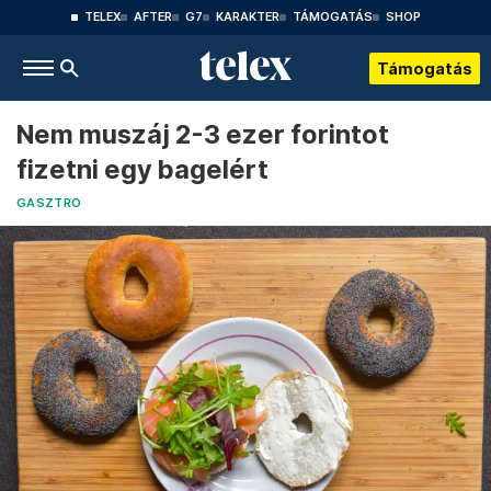
TELEX
AFTER
G7
KARAKTER
TÁMOGATÁS
SHOP
Támogatás
Nem muszáj 2-3 ezer forintot
fizetni egy bagelért
GASZTRO