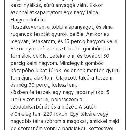
kezd nyálkás, sűrű anyaggá válni. Ekkor
azonnal átkapargatom egy nagy tálba.
Hagyom kihűlni.
Hozzákeverem a többi alapanyagot, és sima,
ruganyos tésztát gyúrok belőle. Amikor ez
megvan, letakarom, és 15 percig hagyom kelni.
Ekkor nyolc részre osztom, kis gombócokat
formálok belőle. Letakarom, és további 30
percig kelni hagyom. Mindegyik gombóc
közepébe lukat fúrok, és ennek mentén gyűrű
formájúra alakítom. Olajozott tálcára teszem,
és még 30 percig kelesztem.
Közben felteszek egy nagy lábosnyi (kb. 5
liter) vizet forrni, beleteszem a
szódabikarbónát és a mézet. A sütőt
előmelegítem 220 fokon. Egy tálcára vagy
nagyobb tálra szórom a magokat, amikkel majd
be szeretném vonni a bageleket. Kettesével-