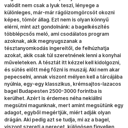
valódit nem csak a lyuk teszi, lényege a
különleges, már-már rágóizomgörcsöt okozni
képes, tömör állag. Ezt nem is olyan könnyű
elérni, mint azt gondolnánk: a bagelkészítés
többlépcsős meló, ami csodálatos program
azoknak, akik megnyugszanak a
tésztanyomkodás ingereitől, de felhúzhatja
azokat, akik csak túl szeretnének lenni a konyhai
műveleteken. A tésztát itt kézzel kell kidolgozni,
és sütés előtt még főzni is muszáj. Aki nem akar
pepecselni, annak viszont mélyen kell a tárcájába
nyúlnia, egy-egy klasszikus, krémsajtos-lazacos
bagel Budapesten 2500-3000 forintba is
kerülhet. Azért is érdemes néha nekiállni
megsütni magunknak, mert amint megsütünk egy
adagot, egyből megértjük, miért adják olyan
drágán. Aki pedig azt se tudja, mi az a bagel,
viszont szereti a perecet, különösen figyeljen,