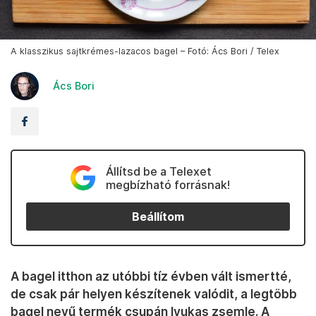
A klasszikus sajtkrémes-lazacos bagel – Fotó: Ács Bori / Telex
Ács Bori
Állítsd be a Telexet
megbízható forrásnak!
Beállítom
A bagel itthon az utóbbi tíz évben vált ismertté,
de csak pár helyen készítenek valódit, a legtöbb
bagel nevű termék csupán lyukas zsemle. A