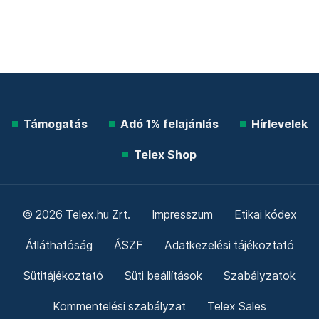
Támogatás
Adó 1% felajánlás
Hírlevelek
Telex Shop
© 2026 Telex.hu Zrt.
Impresszum
Etikai kódex
Átláthatóság
ÁSZF
Adatkezelési tájékoztató
Sütitájékoztató
Süti beállítások
Szabályzatok
Kommentelési szabályzat
Telex Sales