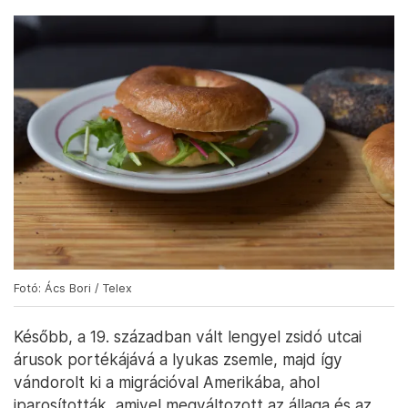
Fotó: Ács Bori / Telex
Később, a 19. században vált lengyel zsidó utcai
árusok portékájává a lyukas zsemle, majd így
vándorolt ki a migrációval Amerikába, ahol
iparosították, amivel megváltozott az állaga és az