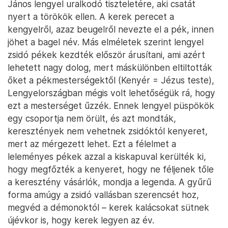
János lengyel uralkodó tiszteletére, aki csatát
nyert a törökök ellen. A kerek perecet a
kengyelről, azaz beugelről nevezte el a pék, innen
jöhet a bagel név. Más elméletek szerint lengyel
zsidó pékek kezdték először árusítani, ami azért
lehetett nagy dolog, mert máskülönben eltiltották
őket a pékmesterségektől (Kenyér = Jézus teste),
Lengyelországban mégis volt lehetőségük rá, hogy
ezt a mesterséget űzzék. Ennek lengyel püspökök
egy csoportja nem örült, és azt mondták,
keresztények nem vehetnek zsidóktól kenyeret,
mert az mérgezett lehet. Ezt a félelmet a
leleményes pékek azzal a kiskapuval kerülték ki,
hogy megfőzték a kenyeret, hogy ne féljenek tőle
a keresztény vásárlók, mondja a legenda. A gyűrű
forma amúgy a zsidó vallásban szerencsét hoz,
megvéd a démonoktól – kerek kalácsokat sütnek
újévkor is, hogy kerek legyen az év.