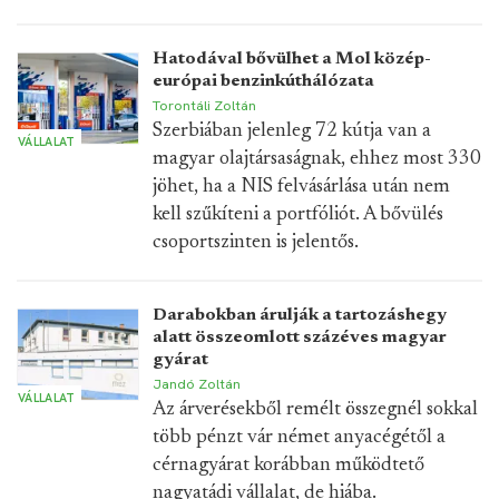
Hatodával bővülhet a Mol közép-
európai benzinkúthálózata
Torontáli Zoltán
Szerbiában jelenleg 72 kútja van a
VÁLLALAT
magyar olajtársaságnak, ehhez most 330
jöhet, ha a NIS felvásárlása után nem
kell szűkíteni a portfóliót. A bővülés
csoportszinten is jelentős.
Darabokban árulják a tartozáshegy
alatt összeomlott százéves magyar
gyárat
Jandó Zoltán
VÁLLALAT
Az árverésekből remélt összegnél sokkal
több pénzt vár német anyacégétől a
cérnagyárat korábban működtető
nagyatádi vállalat, de hiába.