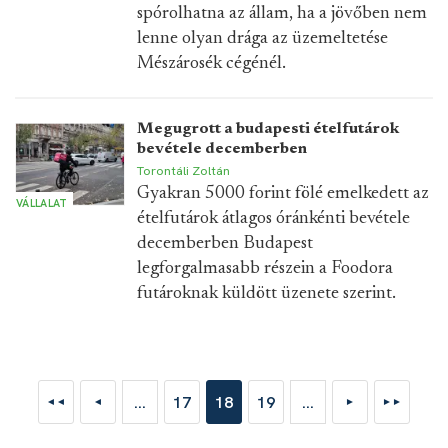
spórolhatna az állam, ha a jövőben nem
lenne olyan drága az üzemeltetése
Mészárosék cégénél.
Megugrott a budapesti ételfutárok
bevétele decemberben
Torontáli Zoltán
Gyakran 5000 forint fölé emelkedett az
VÁLLALAT
ételfutárok átlagos óránkénti bevétele
decemberben Budapest
legforgalmasabb részein a Foodora
futároknak küldött üzenete szerint.
...
17
18
19
...
◄◄
◄
►
►►