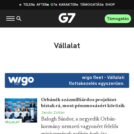
TELEX
AFTER
G7
KARAKTER
TÁMOGATÁS
SHOP
Támogatás
Vállalat
wigo fleet - Vállalati
flottakezelés egyszerűen.
Orbánék százmilliárdos projektet
bíztak rá, most pénzmosásért körözik
Jandó Zoltán
Balogh Sándor, a negyedik Orbán-
VÁLLALAT
kormány nemzeti vagyonért felelős