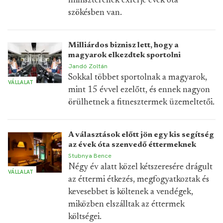
miniszterének exférje évek óta
szökésben van.
Milliárdos biznisz lett, hogy a
magyarok elkezdtek sportolni
Jandó Zoltán
Sokkal többet sportolnak a magyarok,
VÁLLALAT
mint 15 évvel ezelőtt, és ennek nagyon
örülhetnek a fitnesztermek üzemeltetői.
A választások előtt jön egy kis segítség
az évek óta szenvedő éttermeknek
Stubnya Bence
Négy év alatt közel kétszeresére drágult
VÁLLALAT
az éttermi étkezés, megfogyatkoztak és
kevesebbet is költenek a vendégek,
miközben elszálltak az éttermek
költségei.