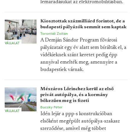
lemaradásukat az elektromobilitásban.
Kiosztottak százmilliárd forintot, de a
budapesti pályázók semmit sem kaptak
Torontáli Zoltán
A Demján Sándor Program fővárosi
VÁLLALAT
pályázatait egy év alatt sem bírálták el, a
vidékieknek szánt keretet pedig épp
annyival emelték meg, amennyire a
budapestiek várnak.
Mészáros Lőrinchez kerül az első
privát autópálya, és a kormány
bőkezűen meg is fizeti
Bucsky Péter
VÁLLALAT
Idén lejár a ppp-s konstrukcióban
elsőként megépült autópálya-szakasz
szerződése, amivel még többet