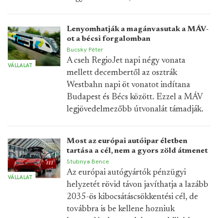
Lenyomhatják a magánvasutak a MÁV-
ot a bécsi forgalomban
Bucsky Péter
A cseh RegioJet napi négy vonata
VÁLLALAT
mellett decembertől az osztrák
Westbahn napi öt vonatot indítana
Budapest és Bécs között. Ezzel a MÁV
legjövedelmezőbb útvonalát támadják.
Most az európai autóipar életben
tartása a cél, nem a gyors zöld átmenet
Stubnya Bence
Az európai autógyártók pénzügyi
VÁLLALAT
helyzetét rövid távon javíthatja a lazább
2035-ös kibocsátáscsökkentési cél, de
továbbra is be kellene hozniuk