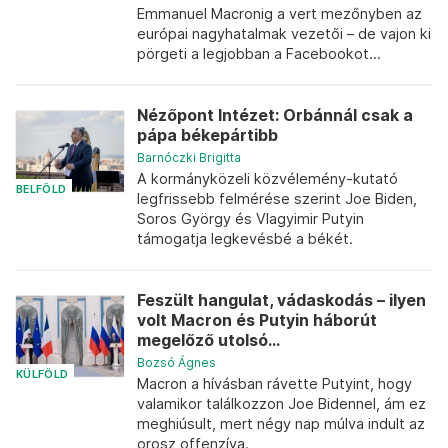
Emmanuel Macronig a vert mezőnyben az
európai nagyhatalmak vezetői – de vajon ki
pörgeti a legjobban a Facebookot...
Nézőpont Intézet: Orbánnál csak a
pápa békepártibb
Barnóczki Brigitta
A kormányközeli közvélemény-kutató
BELFÖLD
legfrissebb felmérése szerint Joe Biden,
Soros György és Vlagyimir Putyin
támogatja legkevésbé a békét.
Feszült hangulat, vádaskodás – ilyen
volt Macron és Putyin háborút
megelőző utolsó...
Bozsó Ágnes
KÜLFÖLD
Macron a hívásban rávette Putyint, hogy
valamikor találkozzon Joe Bidennel, ám ez
meghiúsult, mert négy nap múlva indult az
orosz offenzíva.