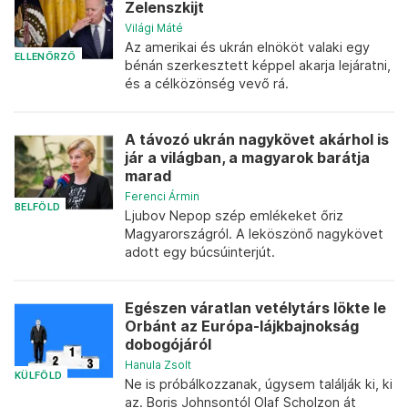
Zelenszkijt
Világi Máté
Az amerikai és ukrán elnököt valaki egy
ELLENŐRZŐ
bénán szerkesztett képpel akarja lejáratni,
és a célközönség vevő rá.
A távozó ukrán nagykövet akárhol is
jár a világban, a magyarok barátja
marad
Ferenci Ármin
BELFÖLD
Ljubov Nepop szép emlékeket őriz
Magyarországról. A leköszönő nagykövet
adott egy búcsúinterjút.
Egészen váratlan vetélytárs lökte le
Orbánt az Európa-lájkbajnokság
dobogójáról
Hanula Zsolt
KÜLFÖLD
Ne is próbálkozzanak, úgysem találják ki, ki
az. Boris Johnsontól Olaf Scholzon át