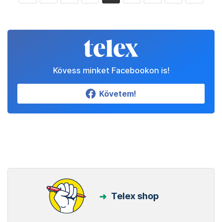
Kövess minket Facebookon is!
Követem!
Telex shop