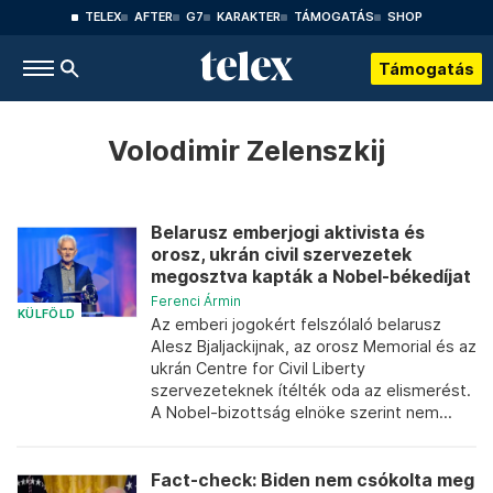
TELEX
AFTER
G7
KARAKTER
TÁMOGATÁS
SHOP
Támogatás
Volodimir Zelenszkij
Belarusz emberjogi aktivista és
orosz, ukrán civil szervezetek
megosztva kapták a Nobel-békedíjat
Ferenci Ármin
KÜLFÖLD
Az emberi jogokért felszólaló belarusz
Alesz Bjaljackijnak, az orosz Memorial és az
ukrán Centre for Civil Liberty
szervezeteknek ítélték oda az elismerést.
A Nobel-bizottság elnöke szerint nem...
Fact-check: Biden nem csókolta meg