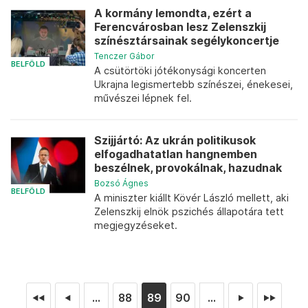
A kormány lemondta, ezért a
Ferencvárosban lesz Zelenszkij
színésztársainak segélykoncertje
Tenczer Gábor
BELFÖLD
A csütörtöki jótékonysági koncerten
Ukrajna legismertebb színészei, énekesei,
művészei lépnek fel.
Szijjártó: Az ukrán politikusok
elfogadhatatlan hangnemben
beszélnek, provokálnak, hazudnak
Bozsó Ágnes
BELFÖLD
A miniszter kiállt Kövér László mellett, aki
Zelenszkij elnök pszichés állapotára tett
megjegyzéseket.
...
88
89
90
...
◄◄
◄
►
►►