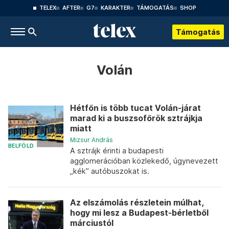
TELEX
AFTER
G7
KARAKTER
TÁMOGATÁS
SHOP
Támogatás
Volán
Hétfőn is több tucat Volán-járat
marad ki a buszsofőrök sztrájkja
miatt
Mizsur András
BELFÖLD
A sztrájk érinti a budapesti
agglomerációban közlekedő, úgynevezett
„kék” autóbuszokat is.
Az elszámolás részletein múlhat,
hogy mi lesz a Budapest-bérletből
márciustól