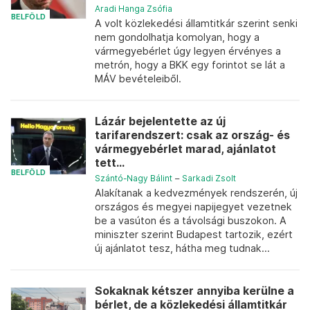
Aradi Hanga Zsófia
BELFÖLD
A volt közlekedési államtitkár szerint senki
nem gondolhatja komolyan, hogy a
vármegyebérlet úgy legyen érvényes a
metrón, hogy a BKK egy forintot se lát a
MÁV bevételeiből.
Lázár bejelentette az új
tarifarendszert: csak az ország- és
vármegyebérlet marad, ajánlatot
tett...
BELFÖLD
Szántó-Nagy Bálint
–
Sarkadi Zsolt
Alakítanak a kedvezmények rendszerén, új
országos és megyei napijegyet vezetnek
be a vasúton és a távolsági buszokon. A
miniszter szerint Budapest tartozik, ezért
új ajánlatot tesz, hátha meg tudnak...
Sokaknak kétszer annyiba kerülne a
bérlet, de a közlekedési államtitkár