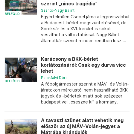
szerint „nincs tragédia”
Szántó-Nagy Bálint
BELFÖLD
Egyértelműen Csepel járna a legrosszabbul
a Budapest-bérlet megszüntetésével, de
Soroksár és a XVI. kerület is sokat
veszíthet a változtatással. Nagy Bálint
államtitkár szerint minden rendben lesz:...
Karácsony a BKK-bérlet
korlátozásáról: Csak egy durva vicc
lehet
Patakfalvi Dóra
BELFÖLD
A főpolgármester szerint a MÁV- és Volán-
járatokon márciustól nem használható BKK-
jegyek és -bérletek miatt sok százezer
budapestivel „cseszne ki” a kormány.
A tavaszi szünet alatt vehetik meg
először az új MÁV-Volán-jegyet a
Mátrába kirándulók