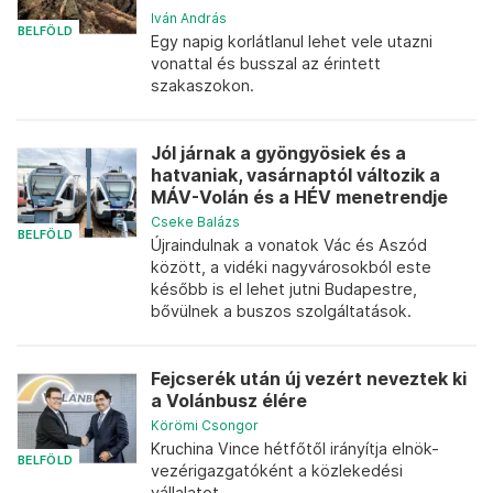
Iván András
BELFÖLD
Egy napig korlátlanul lehet vele utazni
vonattal és busszal az érintett
szakaszokon.
Jól járnak a gyöngyösiek és a
hatvaniak, vasárnaptól változik a
MÁV-Volán és a HÉV menetrendje
Cseke Balázs
BELFÖLD
Újraindulnak a vonatok Vác és Aszód
között, a vidéki nagyvárosokból este
később is el lehet jutni Budapestre,
bővülnek a buszos szolgáltatások.
Fejcserék után új vezért neveztek ki
a Volánbusz élére
Körömi Csongor
Kruchina Vince hétfőtől irányítja elnök-
BELFÖLD
vezérigazgatóként a közlekedési
vállalatot.