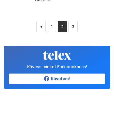
1
2
3
◄
Kövess minket Facebookon is!
Követem!