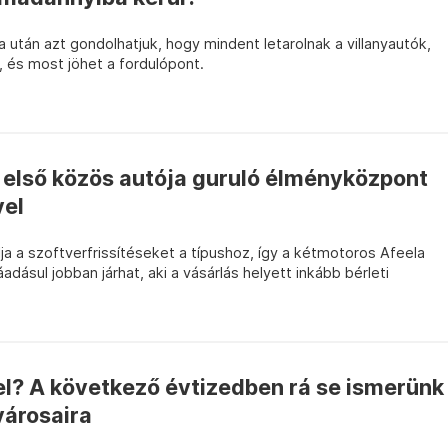
 után azt gondolhatjuk, hogy mindent letarolnak a villanyautók,
, és most jöhet a fordulópont.
 első közös autója guruló élményközpont
vel
lja a szoftverfrissítéseket a típushoz, így a kétmotoros Afeela
adásul jobban járhat, aki a vásárlás helyett inkább bérleti
el? A következő évtizedben rá se ismerünk
árosaira