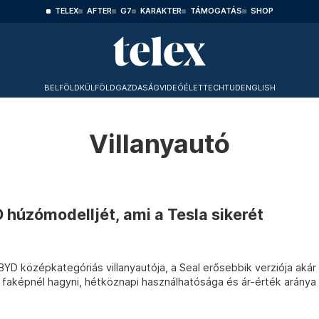
TELEX
AFTER
G7
KARAKTER
TÁMOGATÁS
SHOP
BELFÖLD
KÜLFÖLD
GAZDASÁG
VIDEÓ
ÉLET
TECHTUD
ENGLISH
Villanyautó
D húzómodelljét, ami a Tesla sikerét
 BYD középkategóriás villanyautója, a Seal erősebbik verziója akár
 faképnél hagyni, hétköznapi használhatósága és ár-érték aránya