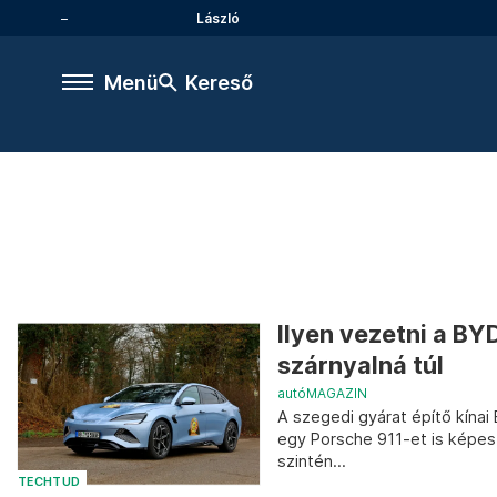
László
Menü
Kereső
Ilyen vezetni a BY
szárnyalná túl
autóMAGAZIN
A szegedi gyárat építő kínai
egy Porsche 911-et is képes
szintén...
TECHTUD