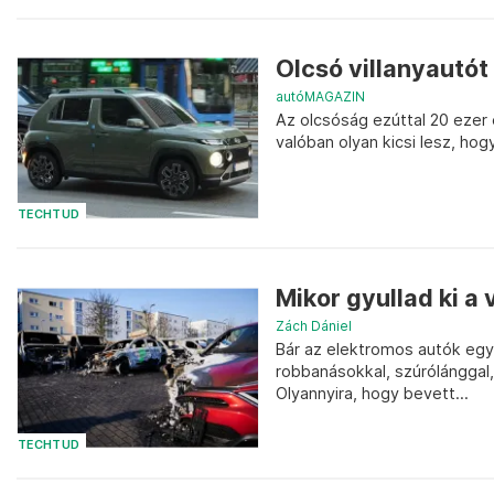
Olcsó villanyautót
autóMAGAZIN
Az olcsóság ezúttal 20 ezer eu
valóban olyan kicsi lesz, ho
TECHTUD
Mikor gyullad ki a 
Zách Dániel
Bár az elektromos autók egye
robbanásokkal, szúrólánggal
Olyannyira, hogy bevett...
TECHTUD