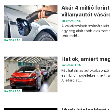
Akár 4 millió forin
villanyautót vásáro
autóMAGAZIN
A vállalkozások számára kiírt
egy cég akár több elektromo
térítendő...
GAZDASÁG
Hat ok, amiért meg
autóMAGAZIN
Két hatalmas autókölcsönző 
és hibrid modellekre, mert r
A letargiát...
GAZDASÁG