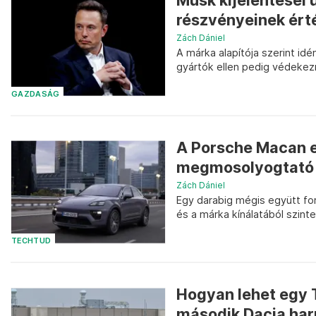
Musk kijelentései 
részvényeinek ért
Zách Dániel
A márka alapítója szerint idé
gyártók ellen pedig védekez
GAZDASÁG
A Porsche Macan e
megmosolyogtató a
Zách Dániel
Egy darabig mégis együtt fo
és a márka kínálatából szint
TECHTUD
Hogyan lehet egy T
második Dacia har