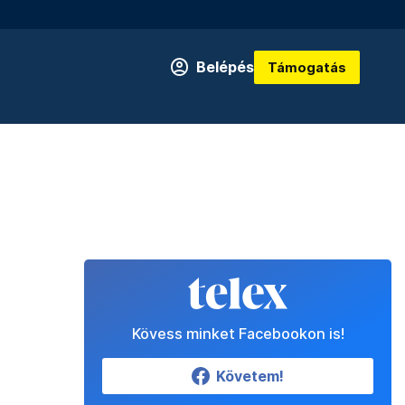
Belépés
Támogatás
Kövess minket Facebookon is!
Követem!