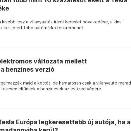
után több mint 10 százalékot esett a Tesla
éke
n kisebb lesz a villanyautók iránti kereslet növekedése, a kínai
ni kell, mert több autómárka tönkremehet.
lektromos változata mellett
 benzines verzió
rgalmazzák majd a kettőt, de hamarosan csak a villanyautó marad
e teljesen eltűnnek a benzinesek az évtized végére.
esla Európa legkeresettebb új autója, ha a
madannyiba kerül?