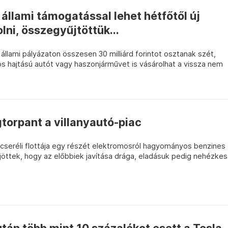
t állami támogatással lehet hétfőtől új
lni, összegyűjtöttük...
 állami pályázaton összesen 30 milliárd forintot osztanak szét,
s hajtású autót vagy haszonjárművet is vásárolhat a vissza nem
torpant a villanyautó-piac
cseréli flottája egy részét elektromosról hagyományos benzines
ájöttek, hogy az előbbiek javítása drága, eladásuk pedig nehézkes