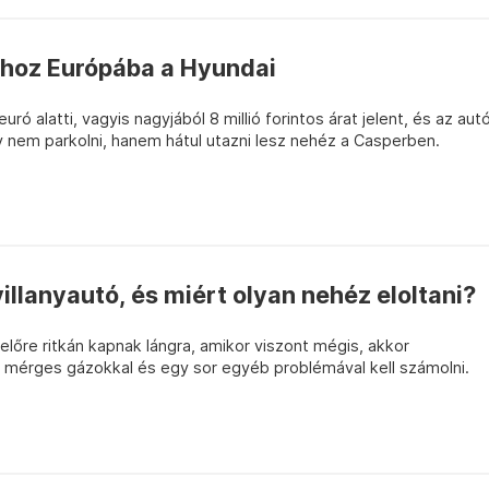
 hoz Európába a Hyundai
ró alatti, vagyis nagyjából 8 millió forintos árat jelent, és az aut
gy nem parkolni, hanem hátul utazni lesz nehéz a Casperben.
villanyautó, és miért olyan nehéz eloltani?
lőre ritkán kapnak lángra, amikor viszont mégis, akkor
, mérges gázokkal és egy sor egyéb problémával kell számolni.