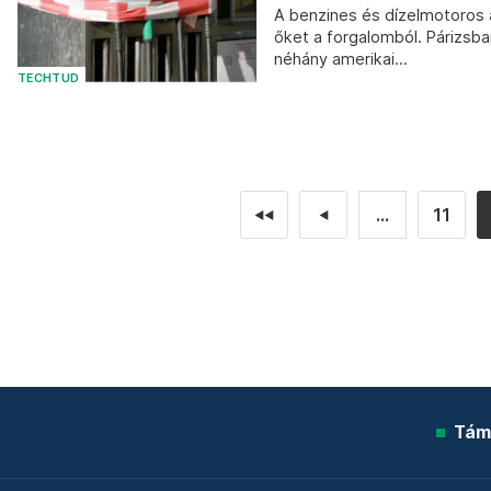
A benzines és dízelmotoros a
őket a forgalomból. Párizsb
néhány amerikai...
TECHTUD
...
11
◄◄
◄
Tám