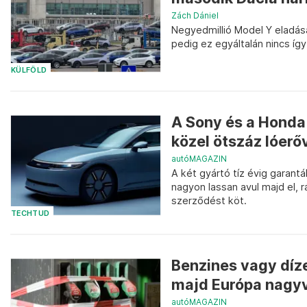
Zách Dániel
Negyedmillió Model Y eladása
pedig ez egyáltalán nincs így
KÜLFÖLD
A Sony és a Honda
közel ötszáz lóerő
autóMAGAZIN
A két gyártó tíz évig garantá
nagyon lassan avul majd el, rá
szerződést köt.
TECHTUD
Benzines vagy díz
majd Európa nagyv
autóMAGAZIN