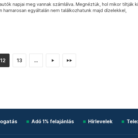
utók napjai meg vannak számlálva. Megnéztük, hol mikor tiltják k
an hamarosan egyáltalán nem találkozhatunk majd dízelekkel,
12
13
...
►
►►
ogatás
Adó 1% felajánlás
Hírlevelek
Tele