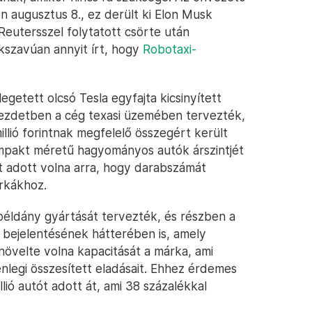
n augusztus 8., ez derült ki Elon Musk
 Reutersszel folytatott csörte után
szavúan annyit írt, hogy
Robotaxi-
etett olcsó Tesla egyfajta kicsinyített
kezdetben a cég texasi üzemében tervezték,
illió forintnak megfelelő összegért került
mpakt méretű hagyományos autók árszintjét
lyt adott volna arra, hogy darabszámát
rkákhoz.
példány gyártását tervezték, és részben a
 bejelentésének hátterében is, amely
a növelte volna kapacitását a márka, ami
enlegi összesített eladásait. Ehhez érdemes
llió autót adott át, ami 38 százalékkal