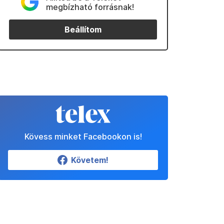
megbízható forrásnak!
Beállítom
Kövess minket Facebookon is!
Követem!