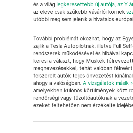
és a világ
legkeresettebb új autója, az Y 
az eleve csak szűkebb vásárlói körnek
sz
utóbbi meg sem jelenik a hivatalos európai
További problémát okozhat, hogy az Egyes
zajlik a Tesla Autopilotnak, illetve Full 
rendszerek működésével és hibáival kapcs
keresi a választ, hogy Muskék félrevezett
megnevezésekkel, tehát valóban félreérth
felszerelt autók teljes önvezetést kínáln
ahogy a valóságban.
A vizsgálatok másik 
amelyekben különös körülmények közt ro
rendőrségi vagy tűzoltóautóknak a vezeté
ezeket feltehetően nem érzékelte idejébe