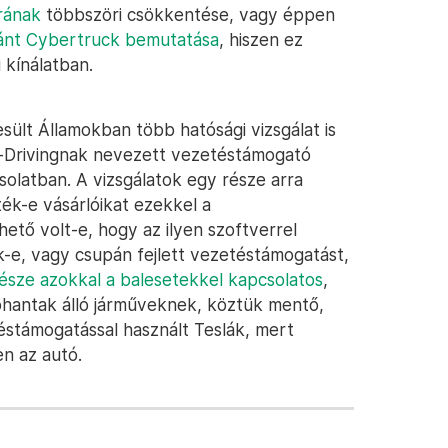
árának
többszöri csökkentése, vagy éppen
ánt Cybertruck bemutatása
, hiszen ez
 kínálatban.
ült Államokban több hatósági vizsgálat is
Self-Drivingnak nevezett vezetéstámogató
olatban. A vizsgálatok egy része arra
ék-e vásárlóikat ezekkel a
ető volt-e, hogy az ilyen szoftverrel
ak-e, vagy csupán fejlett vezetéstámogatást,
része azokkal a balesetekkel kapcsolatos
,
hantak álló járműveknek, köztük mentő,
stámogatással használt Teslák, mert
n az autó.