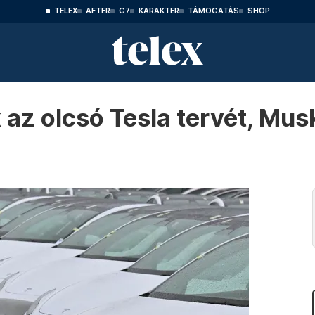
TELEX
AFTER
G7
KARAKTER
TÁMOGATÁS
SHOP
 az olcsó Tesla tervét, Mus