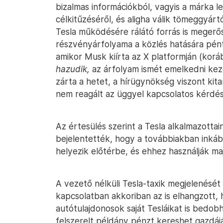
bizalmas információkból, vagyis a márka 
célkitűzéséről, és aligha válik tömeggyár
Tesla működésére rálátó forrás is megerő
részvényárfolyama a közlés hatására pén
amikor Musk kiírta az X platformján (kor
hazudik,
az árfolyam ismét emelkedni kezd
zárta a hetet, a hírügynökség viszont kitar
nem reagált az üggyel kapcsolatos kérdé
Az értesülés szerint a Tesla alkalmazottai
bejelentették, hogy a továbbiakban inkáb
helyezik előtérbe, és ehhez használják ma
A vezető nélküli Tesla-taxik megjelenését
kapcsolatban akkoriban az is elhangzott,
autótulajdonosok saját Tesláikat is bedob
felszerelt példány pénzt kereshet gazdáj