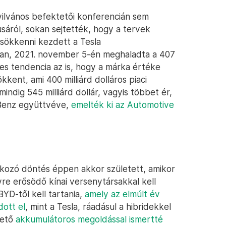
nyilvános befektetői konferencián sem
usáról, sokan sejtették, hogy a tervek
sökkenni kezdett a Tesla
ában, 2021. november 5-én meghaladta a 407
édes tendencia az is, hogy a márka értéke
kkent, ami 400 milliárd dolláros piaci
indig 545 milliárd dollár, vagyis többet ér,
-Benz együttvéve,
emelték ki az Automotive
tkozó döntés éppen akkor született, amikor
re erősödő kínai versenytársakkal kell
YD-től kell tartania,
amely az elmúlt év
ott el
, mint a Tesla, ráadásul a hibridekkel
hető
akkumulátoros megoldással ismertté