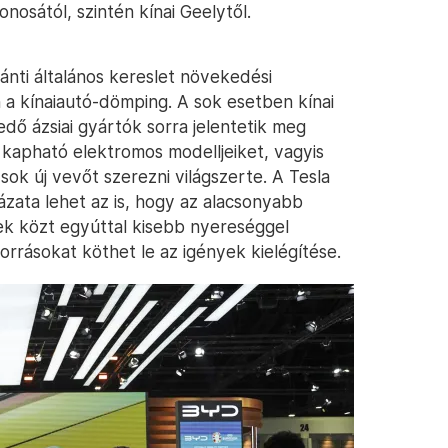
nosától, szintén kínai Geelytől.
ánti általános kereslet növekedési
a kínaiautó-dömping. A sok esetben kínai
edő ázsiai gyártók sorra jelentetik meg
t kapható elektromos modelljeiket, vagyis
sok új vevőt szerezni világszerte. A Tesla
zata lehet az is, hogy az alacsonyabb
yek közt egyúttal kisebb nyereséggel
orrásokat köthet le az igények kielégítése.