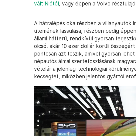
vált Niótól
, vagy éppen a Volvo résztulajdo
A hátralépés oka részben a villanyautók ir
ütemének lassulása, részben pedig éppen 
állami hátterű, rendkívül gyorsan terjeszk
olcsó, akár 10 ezer dollár körüli összegér
pontosan azt teszik, amivel gyorsan lehet 
népautós álmai szertefoszlásának magyará
vételár a jelenlegi technológiai körülmén
kecsegtet, miközben jelentős gyártói erőf