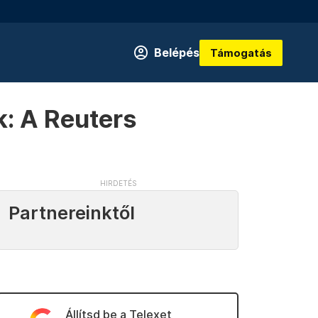
Belépés
Támogatás
k: A Reuters
Partnereinktől
Állítsd be a Telexet