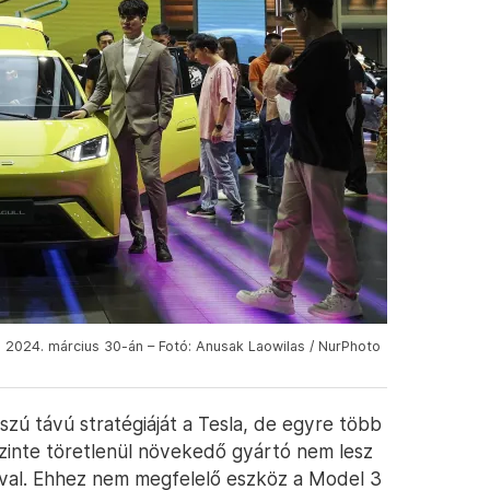
 2024. március 30-án – Fotó: Anusak Laowilas / NurPhoto
sszú távú stratégiáját a Tesla, de egyre több
szinte töretlenül növekedő gyártó nem lesz
óival. Ehhez nem megfelelő eszköz a Model 3