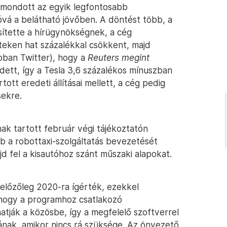
lemondott az egyik legfontosabb
tóvá a belátható jövőben. A döntést több, a
sítette a hírügynökségnek, a cég
teken hat százalékkal csökkent, majd
ábban Twitter), hogy a
Reuters megint
ett, így a Tesla 3,6 százalékos mínuszban
tott eredeti állításai mellett, a cég pedig
sekre.
nak tartott február végi tájékoztatón
b a robottaxi-szolgáltatás bevezetését
jd fel a kisautóhoz szánt műszaki alapokat.
 előzőleg 2020-ra ígérték, ezekkel
 hogy a programhoz csatlakozó
hatják a közösbe, így a megfelelő szoftverrel
ának, amikor nincs rá szüksége. Az önvezető