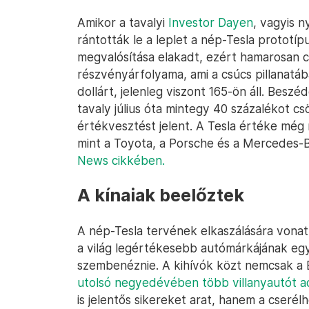
Amikor a tavalyi
Investor Dayen
, vagyis 
rántották le a leplet a nép-Tesla prototíp
megvalósítása elakadt, ezért hamarosan c
részvényárfolyama, ami a csúcs pillanat
dollárt, jelenleg viszont 165-ön áll. Besz
tavaly július óta mintegy 40 százalékot csö
értékvesztést jelent. A Tesla értéke még m
mint a Toyota, a Porsche és a Mercedes
News cikkében.
A kínaiak beelőztek
A nép-Tesla tervének elkaszálására vona
a világ legértékesebb autómárkájának egy
szembenéznie. A kihívók közt nemcsak a B
utolsó negyedévében több villanyautót ad
is jelentős sikereket arat, hanem a cserél