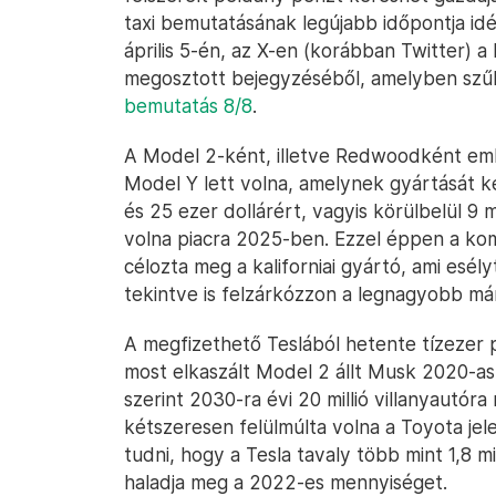
taxi bemutatásának legújabb időpontja idé
április 5-én, az X-en (korábban Twitter) a
megosztott bejegyzéséből, amelyben szűk
bemutatás 8/8
.
A Model 2-ként, illetve Redwoodként emleg
Model Y lett volna, amelynek gyártását 
és 25 ezer dollárért, vagyis körülbelül 9 m
volna piacra 2025-ben. Ezzel éppen a ko
célozta meg a kaliforniai gyártó, ami esé
tekintve is felzárkózzon a legnagyobb má
A megfizethető Teslából hetente tízezer 
most elkaszált Model 2 állt Musk 2020-as
szerint 2030-ra évi 20 millió villanyautór
kétszeresen felülmúlta volna a Toyota jel
tudni, hogy a Tesla tavaly több mint 1,8 mi
haladja meg a 2022-es mennyiséget.