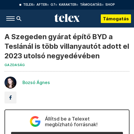
TELEX
AFTER
G7
KARAKTER
TÁMOGATÁS
SHOP
Támogatás
A Szegeden gyárat építő BYD a
Teslánál is több villanyautót adott el
2023 utolsó negyedévében
GAZDASÁG
Bozsó Ágnes
Állítsd be a Telexet
megbízható forrásnak!