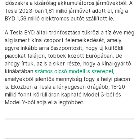
időszakra a kizárólag akkumulátoros járművekből. A
Tesla 2023-ban 1,81 millió járművet adott el, míg a
BYD 1,58 millió elektromos autót szállított le.
A Tesla BYD általi trónfosztása tükrözi a tíz éve még
alig ismert kínai csoport felemelkedését, amely
egyre inkább arra összpontosít, hogy új külföldi
piacokat találjon, többek között Európában. De
ahogy írtuk, az is a siker része, hogy a kínai gyártó
kínálatában
számos olcsó modell is szerepel
,
amelyekből jelentős mennyiség fogy a helyi piacon
is. Eközben a Tesla a lényegesen drágább, 18-20
millió forint körüli áron kapható Model 3-ból és
Model Y-ból adja el a legtöbbet.