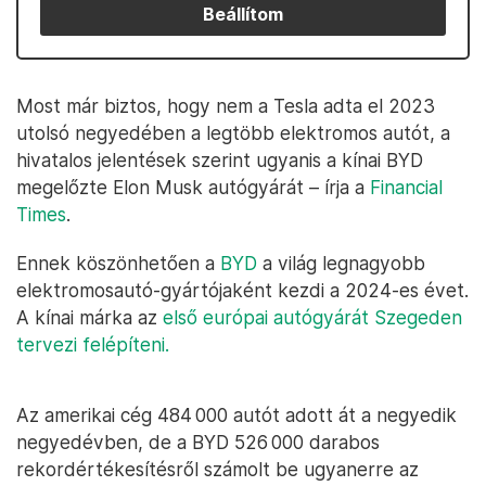
Beállítom
Most már biztos, hogy nem a Tesla adta el 2023
utolsó negyedében a legtöbb elektromos autót, a
hivatalos jelentések szerint ugyanis a kínai BYD
megelőzte Elon Musk autógyárát – írja a
Financial
Times
.
Ennek köszönhetően a
BYD
a világ legnagyobb
elektromosautó-gyártójaként kezdi a 2024-es évet.
A kínai márka az
első európai autógyárát Szegeden
tervezi felépíteni.
Az amerikai cég 484 000 autót adott át a negyedik
negyedévben, de a BYD 526 000 darabos
rekordértékesítésről számolt be ugyanerre az