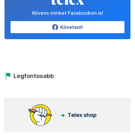
Kövess minket Facebookon is!
Követem!
Legfontosabb
Telex shop