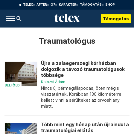
TELEX
AFTER
G7
KARAKTER
TÁMOGATÁS
SHOP
Támogatás
Traumatológus
Újra a zalaegerszegi kórházban
dolgozik a távozó traumatológusok
többsége
Kolozsi Ádám
BELFÖLD
Nincs új bérmegállapodás, öten mégis
visszatértek. Korábban 130 kilométerre
kellett vinni a sérülteket az orvoshiány
miatt.
Több mint egy hónap után újraindul a
traumatológiai ellátás