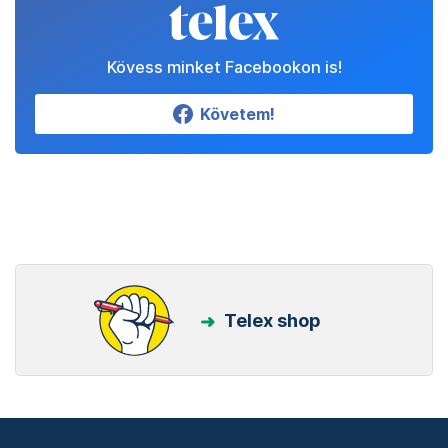
Kövess minket Facebookon is!
Követem!
Telex shop