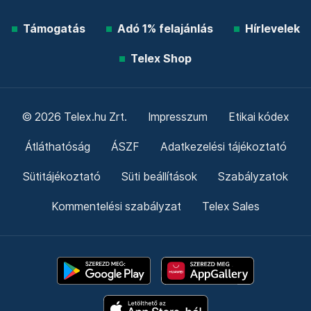
Támogatás
Adó 1% felajánlás
Hírlevelek
Telex Shop
© 2026 Telex.hu Zrt.
Impresszum
Etikai kódex
Átláthatóság
ÁSZF
Adatkezelési tájékoztató
Sütitájékoztató
Süti beállítások
Szabályzatok
Kommentelési szabályzat
Telex Sales