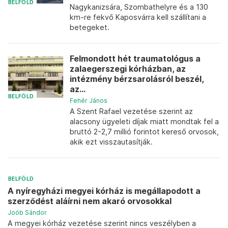
BELFÖLD
Nagykanizsára, Szombathelyre és a 130
km-re fekvő Kaposvárra kell szállítani a
betegeket.
Felmondott hét traumatológus a
zalaegerszegi kórházban, az
intézmény bérzsarolásról beszél,
az...
BELFÖLD
Fehér János
A Szent Rafael vezetése szerint az
alacsony ügyeleti díjak miatt mondtak fel a
bruttó 2-2,7 millió forintot kereső orvosok,
akik ezt visszautasítják.
BELFÖLD
A nyíregyházi megyei kórház is megállapodott a
szerződést aláírni nem akaró orvosokkal
Joób Sándor
A megyei kórház vezetése szerint nincs veszélyben a