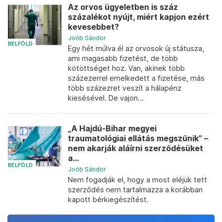
Az orvos ügyeletben is száz
százalékot nyújt, miért kapjon ezért
kevesebbet?
Joób Sándor
BELFÖLD
Egy hét múlva él az orvosok új státusza,
ami magasabb fizetést, de több
kötöttséget hoz. Van, akinek több
százezerrel emelkedett a fizetése, más
több százezret veszít a hálapénz
kiesésével. De vajon...
„A Hajdú-Bihar megyei
traumatológiai ellátás megszűnik” –
nem akarják aláírni szerződésüket
a...
BELFÖLD
Joób Sándor
Nem fogadják el, hogy a most eléjük tett
szerződés nem tartalmazza a korábban
kapott bérkiegészítést.