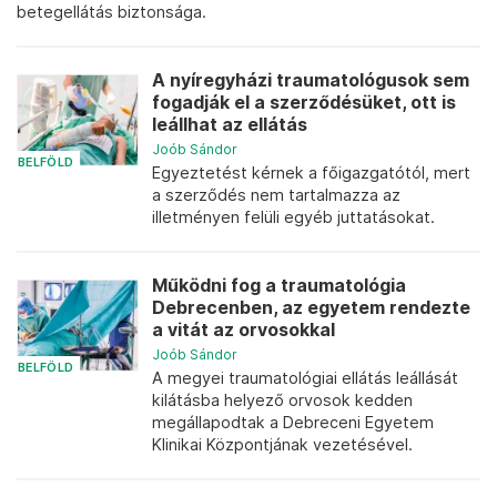
betegellátás biztonsága.
A nyíregyházi traumatológusok sem
fogadják el a szerződésüket, ott is
leállhat az ellátás
Joób Sándor
BELFÖLD
Egyeztetést kérnek a főigazgatótól, mert
a szerződés nem tartalmazza az
illetményen felüli egyéb juttatásokat.
Működni fog a traumatológia
Debrecenben, az egyetem rendezte
a vitát az orvosokkal
Joób Sándor
BELFÖLD
A megyei traumatológiai ellátás leállását
kilátásba helyező orvosok kedden
megállapodtak a Debreceni Egyetem
Klinikai Központjának vezetésével.