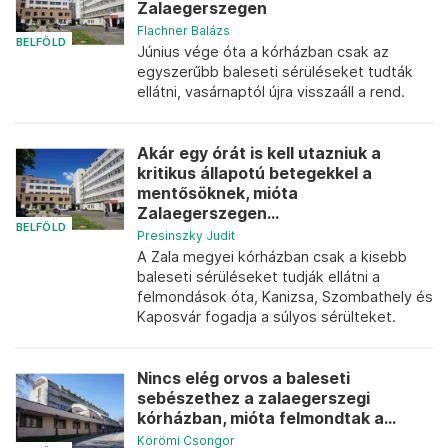
Zalaegerszegen
Flachner Balázs
BELFÖLD
Június vége óta a kórházban csak az
egyszerűbb baleseti sérüléseket tudták
ellátni, vasárnaptól újra visszaáll a rend.
Akár egy órát is kell utazniuk a
kritikus állapotú betegekkel a
mentősöknek, mióta
Zalaegerszegen...
BELFÖLD
Presinszky Judit
A Zala megyei kórházban csak a kisebb
baleseti sérüléseket tudják ellátni a
felmondások óta, Kanizsa, Szombathely és
Kaposvár fogadja a súlyos sérülteket.
Nincs elég orvos a baleseti
sebészethez a zalaegerszegi
kórházban, mióta felmondtak a...
Körömi Csongor