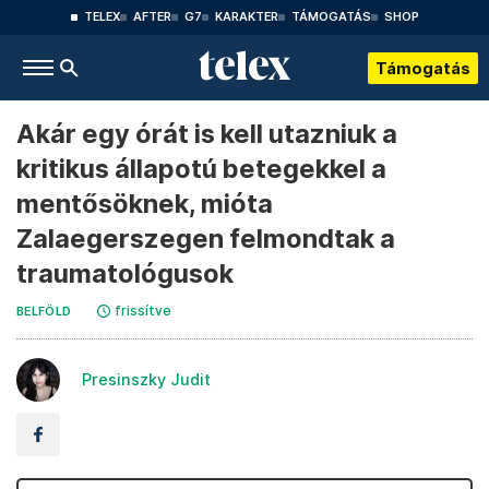
TELEX
AFTER
G7
KARAKTER
TÁMOGATÁS
SHOP
Támogatás
Akár egy órát is kell utazniuk a
kritikus állapotú betegekkel a
mentősöknek, mióta
Zalaegerszegen felmondtak a
traumatológusok
frissítve
BELFÖLD
Presinszky Judit