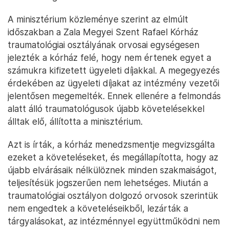
A minisztérium közleménye szerint az elmúlt
időszakban a Zala Megyei Szent Rafael Kórház
traumatológiai osztályának orvosai egységesen
jelezték a kórház felé, hogy nem értenek egyet a
számukra kifizetett ügyeleti díjakkal. A megegyezés
érdekében az ügyeleti díjakat az intézmény vezetői
jelentősen megemelték. Ennek ellenére a felmondás
alatt álló traumatológusok újabb követelésekkel
álltak elő, állította a minisztérium.
Azt is írták, a kórház menedzsmentje megvizsgálta
ezeket a követeléseket, és megállapította, hogy az
újabb elvárásaik nélkülöznek minden szakmaiságot,
teljesítésük jogszerűen nem lehetséges. Miután a
traumatológiai osztályon dolgozó orvosok szerintük
nem engedtek a követeléseikből, lezárták a
tárgyalásokat, az intézménnyel együttműködni nem