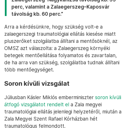
perc, valamint a Zalaegerszeg–Kaposvár
távolság kb. 60 perc.”
Arra a kérdésünkre, hogy szükség volt-e a
zalaegerszegi traumatológiai ellátás kiesése miatt
pluszerőket szolgálatba állítani a mentősöknél, az
OMSZ azt válaszolta: a Zalaegerszeg környéki
betegek mentőellátása folyamatos és zavartalan,
de ha arra van szükség, szolgálatba tudnak állítani
több mentőegységet.
Soron kívüli vizsgálat
Júliusban Kásler Miklós emberminiszter
soron kívüli
átfogó vizsgálatot rendelt el
a Zala megyei
traumatológiai ellátás jelenlegi helyzetéről, miután a
Zala Megyei Szent Rafael Kórházban hét
traumatológus felmondott.