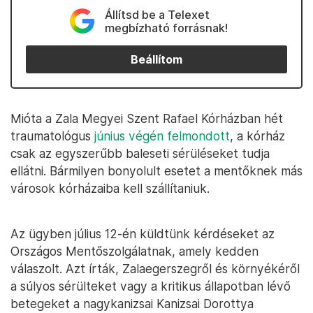
Állítsd be a Telexet
megbízható forrásnak!
Beállítom
Mióta a Zala Megyei Szent Rafael Kórházban hét
traumatológus
június végén felmondott
, a kórház
csak az egyszerűbb baleseti sérüléseket tudja
ellátni. Bármilyen bonyolult esetet a mentőknek más
városok kórházaiba kell szállítaniuk.
Az ügyben július 12-én küldtünk kérdéseket az
Országos Mentőszolgálatnak, amely kedden
válaszolt. Azt írták, Zalaegerszegről és környékéről
a súlyos sérülteket vagy a kritikus állapotban lévő
betegeket a nagykanizsai Kanizsai Dorottya