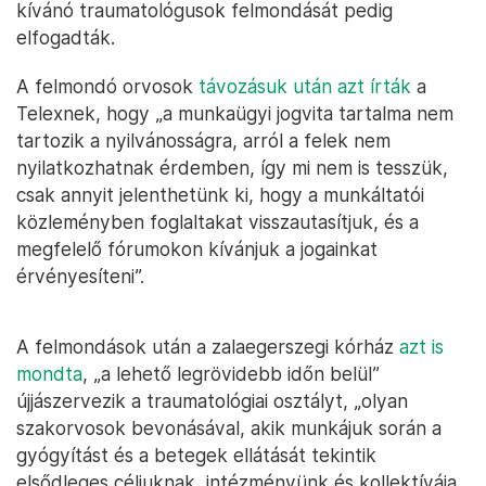
kívánó traumatológusok felmondását pedig
elfogadták.
A felmondó orvosok
távozásuk után azt írták
a
Telexnek, hogy „a munkaügyi jogvita tartalma nem
tartozik a nyilvánosságra, arról a felek nem
nyilatkozhatnak érdemben, így mi nem is tesszük,
csak annyit jelenthetünk ki, hogy a munkáltatói
közleményben foglaltakat visszautasítjuk, és a
megfelelő fórumokon kívánjuk a jogainkat
érvényesíteni”.
A felmondások után a zalaegerszegi kórház
azt is
mondta
, „a lehető legrövidebb időn belül”
újjászervezik a traumatológiai osztályt, „olyan
szakorvosok bevonásával, akik munkájuk során a
gyógyítást és a betegek ellátását tekintik
elsődleges céljuknak, intézményünk és kollektívája