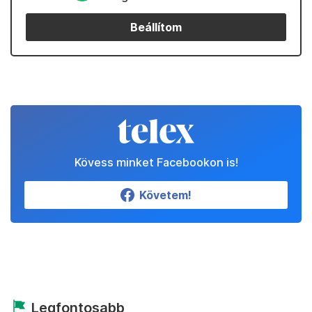
Beállítom
Kövess minket Facebookon is!
Követem!
Legfontosabb