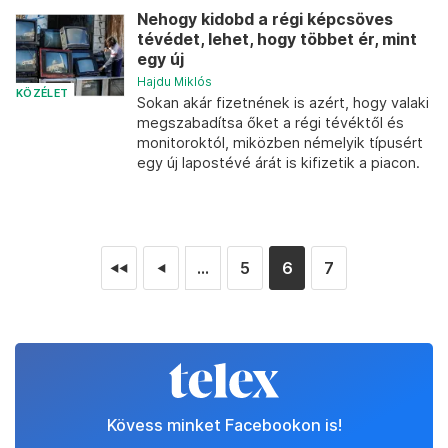
Nehogy kidobd a régi képcsöves
tévédet, lehet, hogy többet ér, mint
egy új
Hajdu Miklós
KÖZÉLET
Sokan akár fizetnének is azért, hogy valaki
megszabadítsa őket a régi tévéktől és
monitoroktól, miközben némelyik típusért
egy új lapostévé árát is kifizetik a piacon.
...
5
6
7
◄◄
◄
Kövess minket Facebookon is!