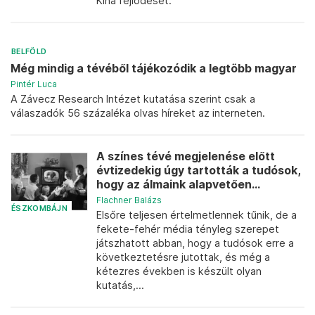
Kína fejlődését.
BELFÖLD
Még mindig a tévéből tájékozódik a legtöbb magyar
Pintér Luca
A Závecz Research Intézet kutatása szerint csak a
válaszadók 56 százaléka olvas híreket az interneten.
A színes tévé megjelenése előtt
évtizedekig úgy tartották a tudósok,
hogy az álmaink alapvetően...
Flachner Balázs
ÉSZKOMBÁJN
Elsőre teljesen értelmetlennek tűnik, de a
fekete-fehér média tényleg szerepet
játszhatott abban, hogy a tudósok erre a
következtetésre jutottak, és még a
kétezres években is készült olyan
kutatás,...