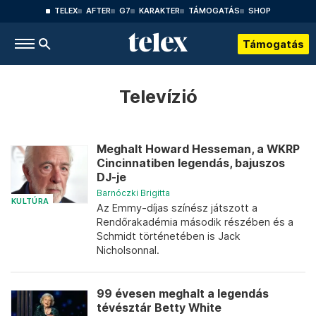
TELEX
AFTER
G7
KARAKTER
TÁMOGATÁS
SHOP
Támogatás
Televízió
Meghalt Howard Hesseman, a WKRP
Cincinnatiben legendás, bajuszos
DJ-je
Barnóczki Brigitta
KULTÚRA
Az Emmy-díjas színész játszott a
Rendőrakadémia második részében és a
Schmidt történetében is Jack
Nicholsonnal.
99 évesen meghalt a legendás
tévésztár Betty White