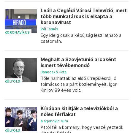
Leáll a Ceglédi Városi Televízió, mert
több munkatársuk is elkapta a
koronavírust
Pál Tamás
KORONAVÍRUS
Egy ideig csak a képújság lesz látható a
csatornán.
Meghalt a Szovjetunió arcaként
ismert tévébemondó
Janecskó Kata
Tőle hallhattak az első űrrepülésről, ő
KÜLFÖLD
tolmácsolta a párt közleményeit. Igor
Kirillov 89 éves volt.
Kínában kitiltják a televíziókból a
nőies férfiakat
Marjanovic Mira
Attól fél a kormány, hogy veszélyeztetik
KÜLFÖLD