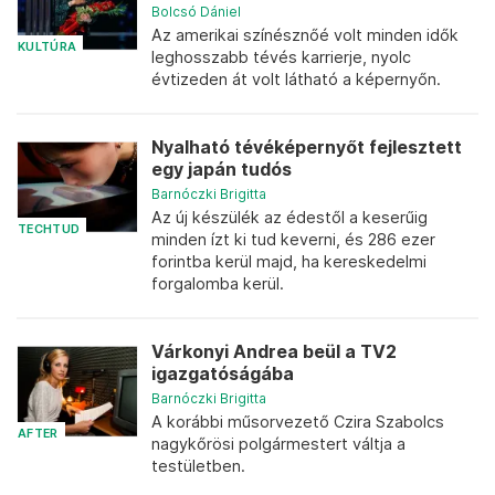
Bolcsó Dániel
Az amerikai színésznőé volt minden idők
KULTÚRA
leghosszabb tévés karrierje, nyolc
évtizeden át volt látható a képernyőn.
Nyalható tévéképernyőt fejlesztett
egy japán tudós
Barnóczki Brigitta
Az új készülék az édestől a keserűig
TECHTUD
minden ízt ki tud keverni, és 286 ezer
forintba kerül majd, ha kereskedelmi
forgalomba kerül.
Várkonyi Andrea beül a TV2
igazgatóságába
Barnóczki Brigitta
A korábbi műsorvezető Czira Szabolcs
AFTER
nagykőrösi polgármestert váltja a
testületben.