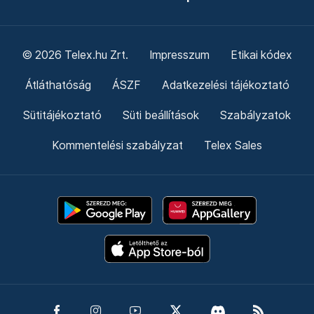
© 2026 Telex.hu Zrt.
Impresszum
Etikai kódex
Átláthatóság
ÁSZF
Adatkezelési tájékoztató
Sütitájékoztató
Süti beállítások
Szabályzatok
Kommentelési szabályzat
Telex Sales