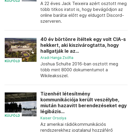
KÜLFÖLD
A 22 éves Jack Teixeira azért osztott meg
több titkos iratot is, hogy bevágódjon az
online barátai előtt egy eldugott Discord-
szerveren.
40 év börtönre ítéltek egy volt CIA-s
hekkert, aki kiszivárogtatta, hogy
hallgatják le az...
Aradi Hanga Zsófia
KÜLFÖLD
Joshua Schulte 2016-ban osztott meg
több mint 8000 dokumentumot a
Wikileaksszel.
Tizenhét létesítmény
kommunikációja került veszélybe,
miután hazavitt berendezéseket egy
légibázis...
KÜLFÖLD
Kaiser Orsolya
Az amerikai rádiókommunikációs
rendszerekhez jogtalanul hozzáférő