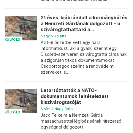
21 éves, kiábrándult a kormányból és
a Nemzeti Gárdának dolgozott – ő
szivárogtathatta ki a...
Nagy Nikoletta
KÜLFÖLD
Az FBI őrizetbe vett egy fiatal
informatikust, aki a gyanú szerint egy
Discord-szerveren szivárogtatta társainak
a szigorúan titkos dokumentumokat.
Csoporttagok szerint a rendvédelmi
szerveket is...
Letartóztatták a NATO-
dokumentumok feltételezett
kiszivárogtatóját
Szántó-Nagy Bálint
KÜLFÖLD
Jack Teixeira a Nemzeti Gárda
massachusettsi légibázisának hírszerző
egységnél dolgozott.