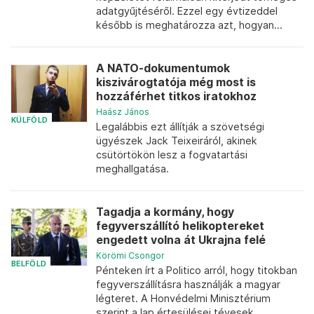
adatgyűjtéséről. Ezzel egy évtizeddel
később is meghatározza azt, hogyan...
A NATO-dokumentumok
kiszivárogtatója még most is
hozzáférhet titkos iratokhoz
Haász János
KÜLFÖLD
Legalábbis ezt állítják a szövetségi
ügyészek Jack Teixeiráról, akinek
csütörtökön lesz a fogvatartási
meghallgatása.
Tagadja a kormány, hogy
fegyverszállító helikoptereket
engedett volna át Ukrajna felé
Körömi Csongor
BELFÖLD
Pénteken írt a Politico arról, hogy titokban
fegyverszállításra használják a magyar
légteret. A Honvédelmi Minisztérium
szerint a lap értesülései tévesek.