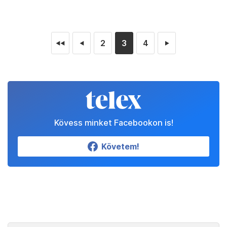
2
3
4
◄◄
◄
►
Kövess minket Facebookon is!
Követem!