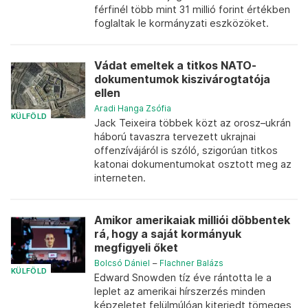
férfinél több mint 31 millió forint értékben
foglaltak le kormányzati eszközöket.
Vádat emeltek a titkos NATO-
dokumentumok kiszivárogtatója
ellen
Aradi Hanga Zsófia
KÜLFÖLD
Jack Teixeira többek közt az orosz–ukrán
háború tavaszra tervezett ukrajnai
offenzívájáról is szóló, szigorúan titkos
katonai dokumentumokat osztott meg az
interneten.
Amikor amerikaiak milliói döbbentek
rá, hogy a saját kormányuk
megfigyeli őket
Bolcsó Dániel
–
Flachner Balázs
KÜLFÖLD
Edward Snowden tíz éve rántotta le a
leplet az amerikai hírszerzés minden
képzeletet felülmúlóan kiterjedt tömeges