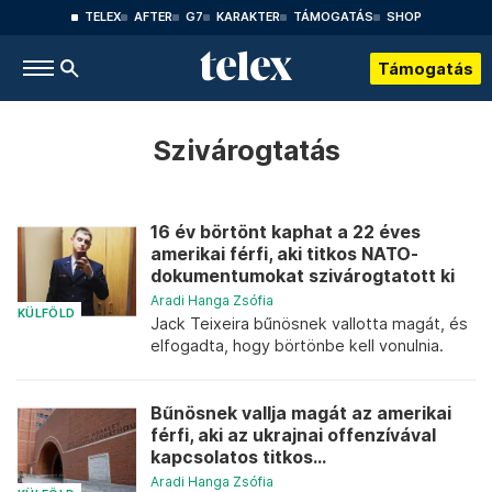
TELEX
AFTER
G7
KARAKTER
TÁMOGATÁS
SHOP
Támogatás
Szivárogtatás
16 év börtönt kaphat a 22 éves
amerikai férfi, aki titkos NATO-
dokumentumokat szivárogtatott ki
Aradi Hanga Zsófia
KÜLFÖLD
Jack Teixeira bűnösnek vallotta magát, és
elfogadta, hogy börtönbe kell vonulnia.
Bűnösnek vallja magát az amerikai
férfi, aki az ukrajnai offenzívával
kapcsolatos titkos...
Aradi Hanga Zsófia