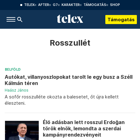
TELEX
AFTER
G7
KARAKTER
TÁMOGATÁS
SHOP
Támogatás
Rosszullét
BELFÖLD
Autókat, villanyoszlopokat tarolt le egy busz a Széll
Kálmán téren
Haász János
A sofőr rosszulléte okozta a balesetet, őt újra kellett
éleszteni.
Élő adásban lett rosszul Erdoğan
török elnök, lemondta a szerdai
kampányrendezvényeit