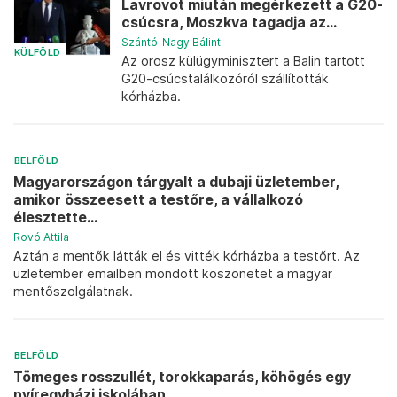
Lavrovot miután megérkezett a G20-
csúcsra, Moszkva tagadja az...
Szántó-Nagy Bálint
KÜLFÖLD
Az orosz külügyminisztert a Balin tartott
G20-csúcstalálkozóról szállították
kórházba.
BELFÖLD
Magyarországon tárgyalt a dubaji üzletember,
amikor összeesett a testőre, a vállalkozó
élesztette...
Rovó Attila
Aztán a mentők látták el és vitték kórházba a testőrt. Az
üzletember emailben mondott köszönetet a magyar
mentőszolgálatnak.
BELFÖLD
Tömeges rosszullét, torokkaparás, köhögés egy
nyíregyházi iskolában