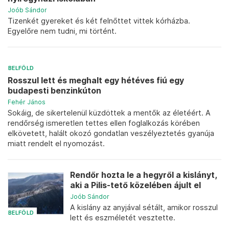
Joób Sándor
Tizenkét gyereket és két felnőttet vittek kórházba.
Egyelőre nem tudni, mi történt.
BELFÖLD
Rosszul lett és meghalt egy hétéves fiú egy
budapesti benzinkúton
Fehér János
Sokáig, de sikertelenül küzdöttek a mentők az életéért. A
rendőrség ismeretlen tettes ellen foglalkozás körében
elkövetett, halált okozó gondatlan veszélyeztetés gyanúja
miatt rendelt el nyomozást.
Rendőr hozta le a hegyről a kislányt,
aki a Pilis-tető közelében ájult el
Joób Sándor
A kislány az anyjával sétált, amikor rosszul
BELFÖLD
lett és eszméletét vesztette.