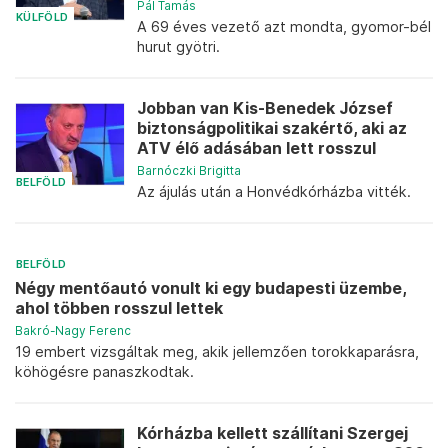
Pál Tamás
KÜLFÖLD
A 69 éves vezető azt mondta, gyomor-bél
hurut gyötri.
Jobban van Kis-Benedek József
biztonságpolitikai szakértő, aki az
ATV élő adásában lett rosszul
Barnóczki Brigitta
BELFÖLD
Az ájulás után a Honvédkórházba vitték.
BELFÖLD
Négy mentőautó vonult ki egy budapesti üzembe,
ahol többen rosszul lettek
Bakró-Nagy Ferenc
19 embert vizsgáltak meg, akik jellemzően torokkaparásra,
köhögésre panaszkodtak.
Kórházba kellett szállítani Szergej