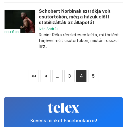
Schobert Norbinak sztrókja volt
csütörtökön, még a házuk előtt
stabilizálták az állapotát
Iván András
BELFÖLD
Rubint Réka részletesen leírta, mi történt
férjével múlt csütörtökön, miután rosszul
lett.
...
3
4
5
◄◄
◄
Kövess minket Facebookon is!