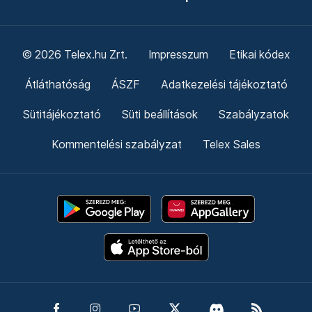
© 2026 Telex.hu Zrt.
Impresszum
Etikai kódex
Átláthatóság
ÁSZF
Adatkezelési tájékoztató
Sütitájékoztató
Süti beállítások
Szabályzatok
Kommentelési szabályzat
Telex Sales