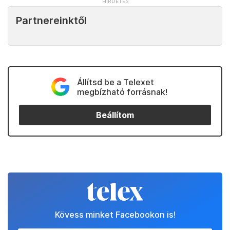
Partnereinktől
Állítsd be a Telexet
megbízható forrásnak!
Beállítom
Kövess minket Facebookon is!