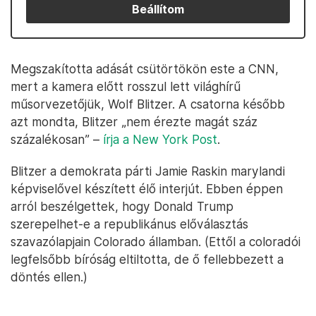
Beállítom
Megszakította adását csütörtökön este a CNN,
mert a kamera előtt rosszul lett világhírű
műsorvezetőjük, Wolf Blitzer. A csatorna később
azt mondta, Blitzer „nem érezte magát száz
százalékosan” –
írja a New York Post
.
Blitzer a demokrata párti Jamie Raskin marylandi
képviselővel készített élő interjút. Ebben éppen
arról beszélgettek, hogy Donald Trump
szerepelhet-e a republikánus előválasztás
szavazólapjain Colorado államban. (Ettől a coloradói
legfelsőbb bíróság eltiltotta, de ő fellebbezett a
döntés ellen.)