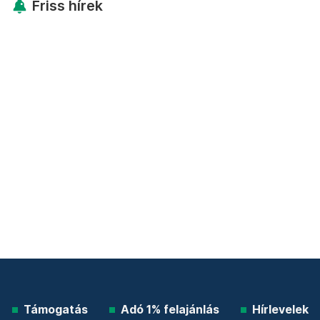
Friss hírek
Támogatás
Adó 1% felajánlás
Hírlevelek