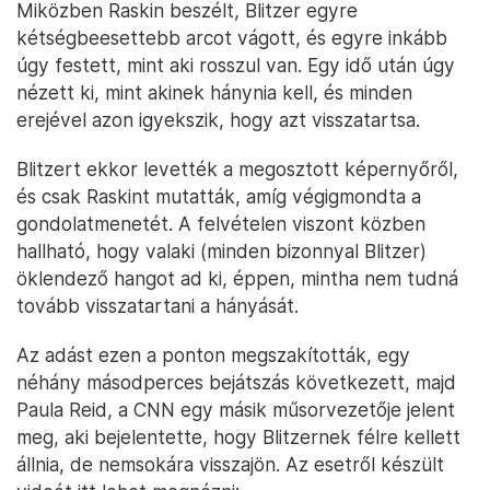
Miközben Raskin beszélt, Blitzer egyre
kétségbeesettebb arcot vágott, és egyre inkább
úgy festett, mint aki rosszul van. Egy idő után úgy
nézett ki, mint akinek hánynia kell, és minden
erejével azon igyekszik, hogy azt visszatartsa.
Blitzert ekkor levették a megosztott képernyőről,
és csak Raskint mutatták, amíg végigmondta a
gondolatmenetét. A felvételen viszont közben
hallható, hogy valaki (minden bizonnyal Blitzer)
öklendező hangot ad ki, éppen, mintha nem tudná
tovább visszatartani a hányását.
Az adást ezen a ponton megszakították, egy
néhány másodperces bejátszás következett, majd
Paula Reid, a CNN egy másik műsorvezetője jelent
meg, aki bejelentette, hogy Blitzernek félre kellett
állnia, de nemsokára visszajön. Az esetről készült