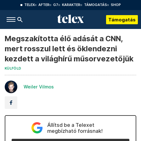
TELEX
AFTER
G7
KARAKTER
TÁMOGATÁS
SHOP
Támogatás
Megszakította élő adását a CNN,
mert rosszul lett és öklendezni
kezdett a világhírű műsorvezetőjük
KÜLFÖLD
Weiler Vilmos
Állítsd be a Telexet
megbízható forrásnak!