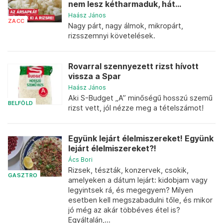
nem lesz kétharmaduk, hát...
Haász János
ZACC
Nagy párt, nagy álmok, mikropárt,
rizsszemnyi követelések.
Rovarral szennyezett rizst hívott
vissza a Spar
Haász János
Aki S-Budget „A” minőségű hosszú szemű
BELFÖLD
rizst vett, jól nézze meg a tételszámot!
Együnk lejárt élelmiszereket! Együnk
lejárt élelmiszereket?!
Ács Bori
Rizsek, tészták, konzervek, csokik,
GASZTRO
amelyeken a dátum lejárt: kidobjam vagy
legyintsek rá, és megegyem? Milyen
esetben kell megszabadulni tőle, és mikor
jó még az akár többéves étel is?
Egyáltalán,...