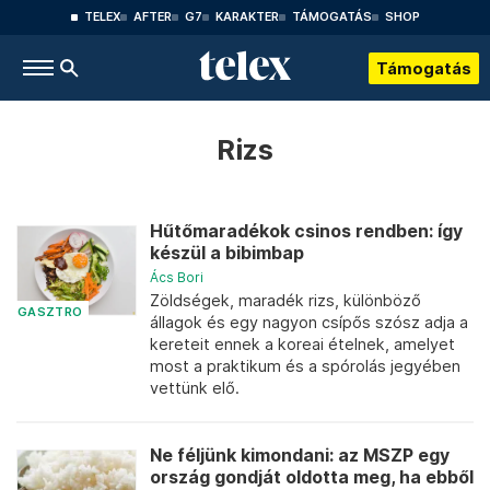
TELEX
AFTER
G7
KARAKTER
TÁMOGATÁS
SHOP
Támogatás
Rizs
Hűtőmaradékok csinos rendben: így
készül a bibimbap
Ács Bori
Zöldségek, maradék rizs, különböző
GASZTRO
állagok és egy nagyon csípős szósz adja a
kereteit ennek a koreai ételnek, amelyet
most a praktikum és a spórolás jegyében
vettünk elő.
Ne féljünk kimondani: az MSZP egy
ország gondját oldotta meg, ha ebből