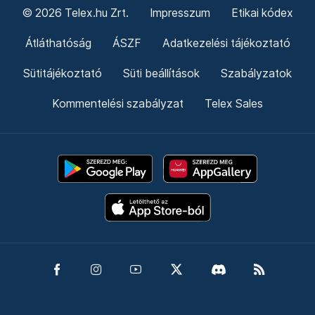
© 2026 Telex.hu Zrt.
Impresszum
Etikai kódex
Átláthatóság
ÁSZF
Adatkezelési tájékoztató
Sütitájékoztató
Süti beállítások
Szabályzatok
Kommentelési szabályzat
Telex Sales