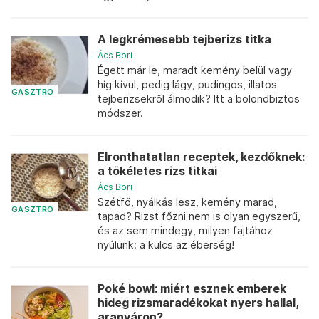
A legkrémesebb tejberizs titka
Ács Bori
Égett már le, maradt kemény belül vagy
híg kívül, pedig lágy, pudingos, illatos
GASZTRO
tejberizsekről álmodik? Itt a bolondbiztos
módszer.
Elronthatatlan receptek, kezdőknek:
a tökéletes rizs titkai
Ács Bori
Szétfő, nyálkás lesz, kemény marad,
GASZTRO
tapad? Rizst főzni nem is olyan egyszerű,
és az sem mindegy, milyen fajtához
nyúlunk: a kulcs az éberség!
Poké bowl: miért esznek emberek
hideg rizsmaradékokat nyers hallal,
aranyáron?