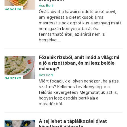
Ács Bori
GASZTRO
Óriási divat a hawaii eredetű poké bowl,
ami egyrészt a dietetikusok álma,
másrészt a sok egzotikus alapanyag miatt
nem igazán környezetbarát és
fenntartható étel, az áráról nem is
beszélve....
Főzelék rizsből, amit imád a világ: mi
a jó a rizottóban, és mi lesz belőle
másnap?
Ács Bori
GASZTRO
Miért fogadjuk el olyan nehezen, ha a rizs
szaftos? Kellemes tevékenység-e a
félórás kevergetés? Megmutatjuk azt is,
hogyan lesz csodás partikaja a
maradékból.
A tej lehet a táplálkozási divat
következő áldozata