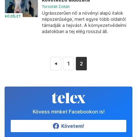
Torontáli Zoltán
Ugrásszerűen nő a növényi alapú italok
KÖZÉLET
népszerűsége, mert egyre több oldalról
támadják a tejivást. A környezetvédelmi
adatokban a tej elég rosszul áll.
1
2
◄
Kövess minket Facebookon is!
Követem!