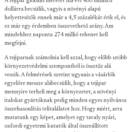
A tejipar globális méretét ma évi 400 milliárd
dollárra becsülik, vagyis a növényi alapú
helyettesítők ennek már a 4,5 százalékát érik el, és
ez már egy érdemben összevethető arány. Ám
mindehhez naponta 274 millió tehenet kell
megfejni.
A tejiparnak számolnia kell azzal, hogy előbb-utóbb
környezetvédelmi szempontból is össztűz alá
veszik. A felmérések szerint ugyanis a vásárlók
egyelőre messze alábecsülik, hogy a tejipar
mennyire terheli meg a környezetet, a növényi
italokat gyártóknak pedig minden egyes nyilvános
összehasonlítás telitalálatot hoz. Hogy miért, arra
mutatunk egy képet, amelyet egy tavaly nyári,
oxfordi egyetemi kutatók által összeállított