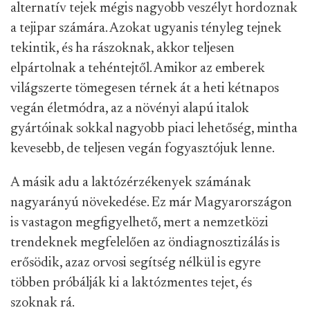
alternatív tejek mégis nagyobb veszélyt hordoznak
a tejipar számára. Azokat ugyanis tényleg tejnek
tekintik, és ha rászoknak, akkor teljesen
elpártolnak a tehéntejtől. Amikor az emberek
világszerte tömegesen térnek át a heti kétnapos
vegán életmódra, az a növényi alapú italok
gyártóinak sokkal nagyobb piaci lehetőség, mintha
kevesebb, de teljesen vegán fogyasztójuk lenne.
A másik adu a laktózérzékenyek számának
nagyarányú növekedése. Ez már Magyarországon
is vastagon megfigyelhető, mert a nemzetközi
trendeknek megfelelően az öndiagnosztizálás is
erősödik, azaz orvosi segítség nélkül is egyre
többen próbálják ki a laktózmentes tejet, és
szoknak rá.