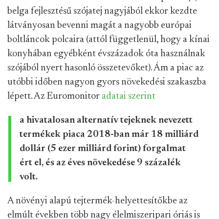
belga fejlesztésű szójatej nagyjából ekkor kezdte
látványosan bevenni magát a nagyobb európai
boltláncok polcaira (attól függetlenül, hogy a kínai
konyhában egyébként évszázadok óta használnak
szójából nyert hasonló összetevőket). Ám a piac az
utóbbi időben nagyon gyors növekedési szakaszba
lépett. Az Euromonitor
adatai szerint
a hivatalosan alternatív tejeknek nevezett
termékek piaca 2018-ban már 18 milliárd
dollár (5 ezer milliárd forint) forgalmat
ért el, és az éves növekedése 9 százalék
volt.
A növényi alapú tejtermék-helyettesítőkbe az
elmúlt években több nagy élelmiszeripari óriás is