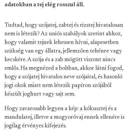
adatokban a tej elég rosszul áll.
Tudtad, hogy szójatej, zabtej és rizstej hivatalosan
nem is létezik? Az uniós szabályok szerint ahhoz,
hogy valamit tejnek lehessen hívni, alapesetben
szükség van egy állatra, jellemzően tehénre vagy
kecskére. A szója és a zab mögött viszont nincs
emlős. Ha megnézed a boltban, akkor látni fogod,
hogy a szójatej hivatalos neve szójaital, és hasonló
jogi okok miatt nem létezik papíron szójából
készült joghurt vagy sajt sem.
Hogy zavarosabb legyen a kép: a kókusztej és a
mandulatej, illetve a mogyoróvaj ennek ellenére is
jogilag érvényes kifejezés.