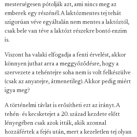
mesterségesen pótolják azt, ami nincs meg az
emberek egy részénél. A laktózmentes tej tehát
szigorúan véve egyáltalán nem mentes a laktóztól,
csak bele van téve a laktózt részekre bontó enzim
is.
Viszont ha valaki elfogadja a fenti érvelést, akkor
könnyen juthat arra a meggyőződésre, hogy a
szervezete a tehéntejre soha nem is volt felkészülve
(csak az anyatejre, átmenetileg). Akkor pedig miért
igya meg?
A történelmi távlat is erősítheti ezt az irányt. A
tehén- és kecsketejet a 20. század kezdete előtt
lényegében csak azok itták, akik azonnal
hozzáfértek a fejés után, mert a kezeletlen tej olyan