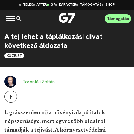
TELEX
AFTER
G7
KARAKTER
TÁMOGATÁS
SHOP
Támogatás
A tej lehet a táplálkozási divat
következő áldozata
KÖZÉLET
Torontáli Zoltán
Ugrásszerűen nő a növényi alapú italok
népszerűsége, mert egyre több oldalról
támadják a tejivást. A környezetvédelmi