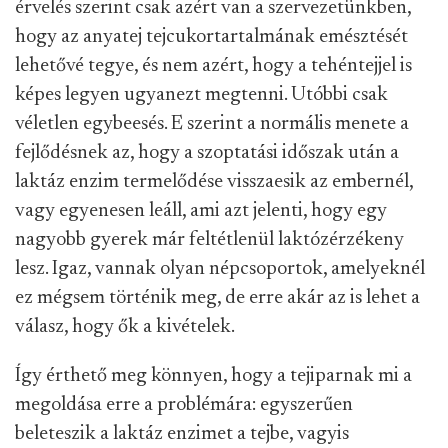
érvelés szerint csak azért van a szervezetünkben,
hogy az anyatej tejcukortartalmának emésztését
lehetővé tegye, és nem azért, hogy a tehéntejjel is
képes legyen ugyanezt megtenni. Utóbbi csak
véletlen egybeesés. E szerint a normális menete a
fejlődésnek az, hogy a szoptatási időszak után a
laktáz enzim termelődése visszaesik az embernél,
vagy egyenesen leáll, ami azt jelenti, hogy egy
nagyobb gyerek már feltétlenül laktózérzékeny
lesz. Igaz, vannak olyan népcsoportok, amelyeknél
ez mégsem történik meg, de erre akár az is lehet a
válasz, hogy ők a kivételek.
Így érthető meg könnyen, hogy a tejiparnak mi a
megoldása erre a problémára: egyszerűen
beleteszik a laktáz enzimet a tejbe, vagyis