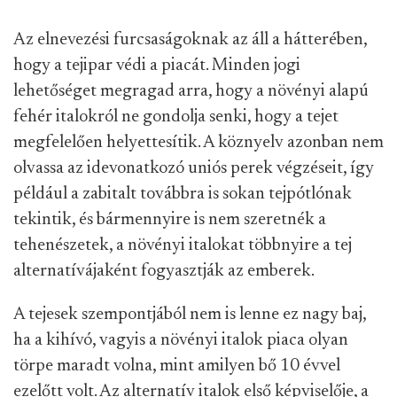
Az elnevezési furcsaságoknak az áll a hátterében,
hogy a tejipar védi a piacát. Minden jogi
lehetőséget megragad arra, hogy a növényi alapú
fehér italokról ne gondolja senki, hogy a tejet
megfelelően helyettesítik. A köznyelv azonban nem
olvassa az idevonatkozó uniós perek végzéseit, így
például a zabitalt továbbra is sokan tejpótlónak
tekintik, és bármennyire is nem szeretnék a
tehenészetek, a növényi italokat többnyire a tej
alternatívájaként fogyasztják az emberek.
A tejesek szempontjából nem is lenne ez nagy baj,
ha a kihívó, vagyis a növényi italok piaca olyan
törpe maradt volna, mint amilyen bő 10 évvel
ezelőtt volt. Az alternatív italok első képviselője, a