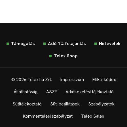
Támogatás
Adó 1% felajánlás
Hírlevelek
Telex Shop
© 2026 Telex.hu Zrt.
Impresszum
Etikai kódex
Átláthatóság
ÁSZF
Adatkezelési tájékoztató
Sütitájékoztató
Süti beállítások
Szabályzatok
Kommentelési szabályzat
Telex Sales