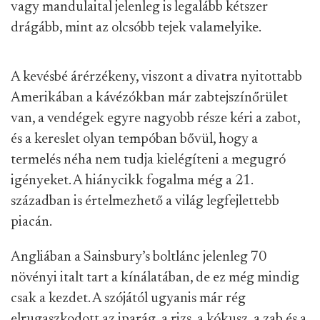
vagy mandulaital jelenleg is legalább kétszer
drágább, mint az olcsóbb tejek valamelyike.
A kevésbé árérzékeny, viszont a divatra nyitottabb
Amerikában a kávézókban már zabtejszínőrület
van, a vendégek egyre nagyobb része kéri a zabot,
és a kereslet olyan tempóban bővül, hogy a
termelés néha nem tudja kielégíteni a megugró
igényeket. A hiánycikk fogalma még a 21.
században is értelmezhető a világ legfejlettebb
piacán.
Angliában a Sainsbury’s boltlánc jelenleg 70
növényi italt tart a kínálatában, de ez még mindig
csak a kezdet. A szójától ugyanis már rég
elrugaszkodott az iparág, a rizs, a kókusz, a zab és a