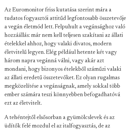
Az Euromonitor friss kutatása szerint mára a
tudatos fogyasztói attitűd legfontosabb összetevője
a vegán életmód lett. Felpuhult a vegánsághoz való
hozzáállás: már nem kell teljesen szakítani az állati
ételekkel ahhoz, hogy valaki divatos, modern
életvitelű legyen. Elég például hetente két vagy
három napra vegánná válni, vagy akár azt
mondani, hogy bizonyos ételekből száműzi valaki
az állati eredetű összetevőket. Ez olyan rugalmas
megközelítése a vegánságnak, amely sokkal több
ember számára teszi könnyebben befogadhatóvá
ezt az életvitelt.
A tehéntejtől elsősorban a gyümölcslevek és az
üdítők felé mozdul el az italfogyasztás, de az