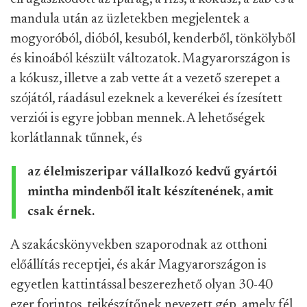
mandula után az üzletekben megjelentek a
mogyoróból, dióból, kesuból, kenderből, tönkölyből
és kinoából készült változatok. Magyarországon is
a kókusz, illetve a zab vette át a vezető szerepet a
szójától, ráadásul ezeknek a keverékei és ízesített
verziói is egyre jobban mennek. A lehetőségek
korlátlannak tűnnek, és
az élelmiszeripar vállalkozó kedvű gyártói
mintha mindenből italt készítenének, amit
csak érnek.
A szakácskönyvekben szaporodnak az otthoni
előállítás receptjei, és akár Magyarországon is
egyetlen kattintással beszerezhető olyan 30-40
ezer forintos, tejkészítőnek nevezett gép, amely fél