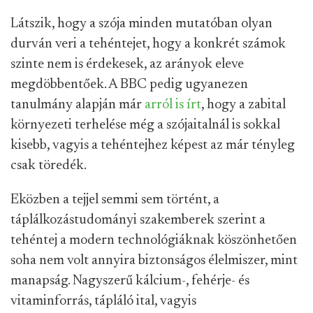
Látszik, hogy a szója minden mutatóban olyan
durván veri a tehéntejet, hogy a konkrét számok
szinte nem is érdekesek, az arányok eleve
megdöbbentőek. A BBC pedig ugyanezen
tanulmány alapján már
arról is írt
, hogy a zabital
környezeti terhelése még a szójaitalnál is sokkal
kisebb, vagyis a tehéntejhez képest az már tényleg
csak töredék.
Eközben a tejjel semmi sem történt, a
táplálkozástudományi szakemberek szerint a
tehéntej a modern technológiáknak köszönhetően
soha nem volt annyira biztonságos élelmiszer, mint
manapság. Nagyszerű kálcium-, fehérje- és
vitaminforrás, tápláló ital, vagyis