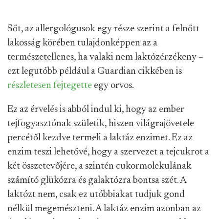
Sőt, az allergológusok egy része szerint a felnőtt
lakosság körében tulajdonképpen az a
természetellenes, ha valaki nem laktózérzékeny –
ezt legutóbb például a Guardian cikkében is
részletesen fejtegette
egy orvos.
Ez az érvelés is abból indul ki, hogy az ember
tejfogyasztónak születik, hiszen világrajövetele
percétől kezdve termeli a laktáz enzimet. Ez az
enzim teszi lehetővé, hogy a szervezet a tejcukrot a
két összetevőjére, a szintén cukormolekulának
számító glükózra és galaktózra bontsa szét. A
laktózt nem, csak ez utóbbiakat tudjuk gond
nélkül megemészteni. A laktáz enzim azonban az