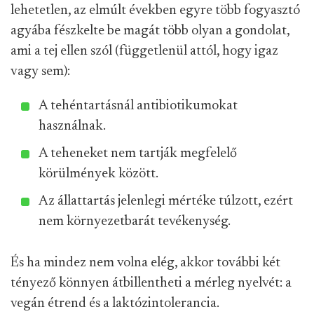
lehetetlen, az elmúlt években egyre több fogyasztó
agyába fészkelte be magát több olyan a gondolat,
ami a tej ellen szól (függetlenül attól, hogy igaz
vagy sem):
A tehéntartásnál antibiotikumokat
használnak.
A teheneket nem tartják megfelelő
körülmények között.
Az állattartás jelenlegi mértéke túlzott, ezért
nem környezetbarát tevékenység.
És ha mindez nem volna elég, akkor további két
tényező könnyen átbillentheti a mérleg nyelvét: a
vegán étrend és a laktózintolerancia.