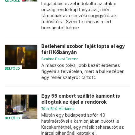
KÜLFÖLD
Legalábbis ezzel indokolta az afrikai
ország rendőrkapitánya azt, miért
támadnak az ellenzéki nagygyűlések
tudósítóira. Szerinte nincs is miért
bocsánatot kérnie
Betlehemi szobor fejét lopta el egy
férfi Kőbányán
Szalma Baksi Ferenc
A maszkos tolvaj jobb kezét érdemes
BELFÖLD
figyelni a felvételen, mert a bal kezében
egy fehér szatyrot tartott.
Egy 55 embert szállító kamiont is
elfogtak az éjjel a rendőrök
Tóth-Biró Marianna
Miután egy budapesti sofőr 40
BELFÖLD
határsértővel a kamionjában bukott le
Kecskemétnél, egy másik teherautót az
Inárcsi pihenőnél kaptak el.