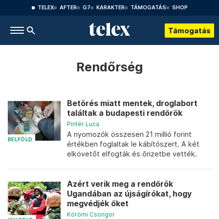
TELEX
AFTER
G7
KARAKTER
TÁMOGATÁS
SHOP
Támogatás
Rendőrség
Betörés miatt mentek, droglabort
találtak a budapesti rendőrök
Pintér Luca
A nyomozók összesen 21 millió forint
BELFÖLD
értékben foglaltak le kábítószert. A két
elkövetőt elfogták és őrizetbe vették.
Azért verik meg a rendőrök
Ugandában az újságírókat, hogy
megvédjék őket
Körömi Csongor