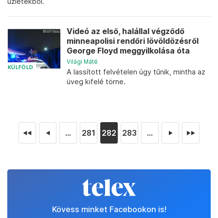
üzletekből.
Videó az első, halállal végződő
minneapolisi rendőri lövöldözésről
George Floyd meggyilkolása óta
Világi Máté
KÜLFÖLD
A lassított felvételen úgy tűnik, mintha az
üveg kifelé törne.
...
281
282
283
...
◄◄
◄
►
►►
Kövess minket Facebookon is!