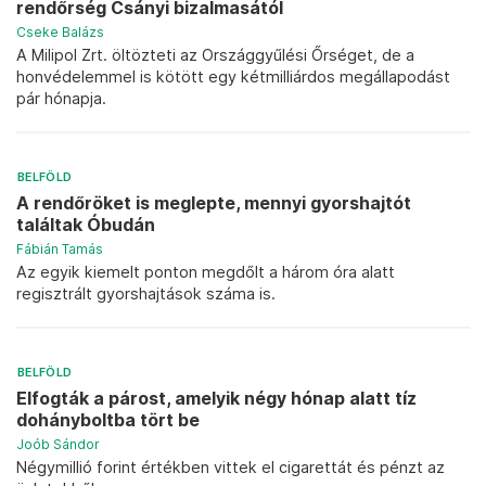
rendőrség Csányi bizalmasától
Cseke Balázs
A Milipol Zrt. öltözteti az Országgyűlési Őrséget, de a
honvédelemmel is kötött egy kétmilliárdos megállapodást
pár hónapja.
BELFÖLD
A rendőröket is meglepte, mennyi gyorshajtót
találtak Óbudán
Fábián Tamás
Az egyik kiemelt ponton megdőlt a három óra alatt
regisztrált gyorshajtások száma is.
BELFÖLD
Elfogták a párost, amelyik négy hónap alatt tíz
dohányboltba tört be
Joób Sándor
Négymillió forint értékben vittek el cigarettát és pénzt az