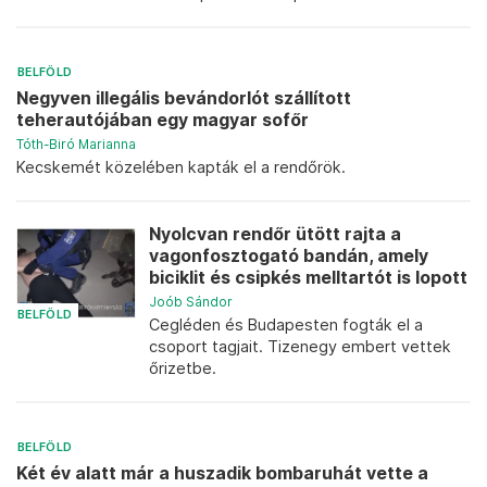
BELFÖLD
Negyven illegális bevándorlót szállított
teherautójában egy magyar sofőr
Tóth-Biró Marianna
Kecskemét közelében kapták el a rendőrök.
Nyolcvan rendőr ütött rajta a
vagonfosztogató bandán, amely
biciklit és csipkés melltartót is lopott
Joób Sándor
BELFÖLD
Cegléden és Budapesten fogták el a
csoport tagjait. Tizenegy embert vettek
őrizetbe.
BELFÖLD
Két év alatt már a huszadik bombaruhát vette a