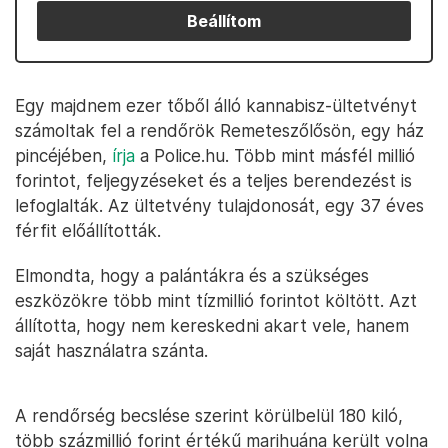
Beállítom
Egy majdnem ezer tőből álló kannabisz-ültetvényt
számoltak fel a rendőrök Remeteszőlősön, egy ház
pincéjében,
írja
a Police.hu. Több mint másfél millió
forintot, feljegyzéseket és a teljes berendezést is
lefoglalták. Az ültetvény tulajdonosát, egy 37 éves
férfit előállították.
Elmondta, hogy a palántákra és a szükséges
eszközökre több mint tízmillió forintot költött. Azt
állította, hogy nem kereskedni akart vele, hanem
saját használatra szánta.
A rendőrség becslése szerint körülbelül 180 kiló,
több százmillió forint értékű marihuána került volna