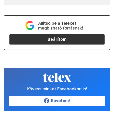
Állítsd be a Telexet
megbízható forrásnak!
Beállítom
Kövess minket Facebookon is!
Követem!