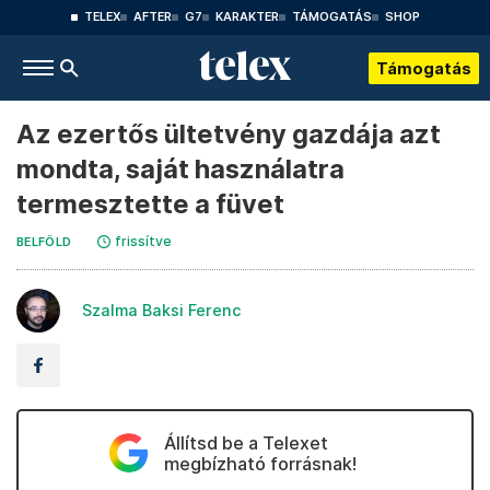
TELEX
AFTER
G7
KARAKTER
TÁMOGATÁS
SHOP
Támogatás
Az ezertős ültetvény gazdája azt
mondta, saját használatra
termesztette a füvet
frissítve
BELFÖLD
Szalma Baksi Ferenc
Állítsd be a Telexet
megbízható forrásnak!