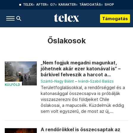
TELEX
AFTER
G7
KARAKTER
TÁMOGATÁS
SHOP
Támogatás
Őslakosok
„Nem fogjuk megadni magunkat,
jöhetnek akár ezer katonával is” –
bárkivel felveszik a harcot a...
Szántó-Nagy Bálint
–
Ivándi-Szabó Balázs
KÜLFÖLD
Területfoglalásokkal, a rendőrséggel és a
katonasággal összecsapva is próbálják
visszaszerezni ősi földjeiket Chile
őslakosai, a mapucsék. Küzdelmük eddig
sem volt egyszerű, de most az új,...
A rendőrökkel is összecsaptak az