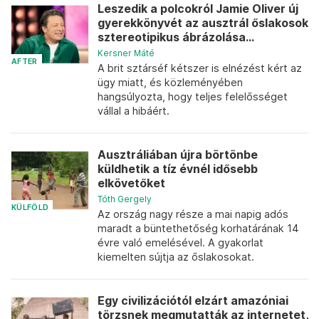
Leszedik a polcokról Jamie Oliver új
gyerekkönyvét az ausztrál őslakosok
sztereotipikus ábrázolása...
Kersner Máté
AFTER
A brit sztárséf kétszer is elnézést kért az
ügy miatt, és közleményében
hangsúlyozta, hogy teljes felelősséget
vállal a hibáért.
Ausztráliában újra börtönbe
küldhetik a tíz évnél idősebb
elkövetőket
Tóth Gergely
KÜLFÖLD
Az ország nagy része a mai napig adós
maradt a büntethetőség korhatárának 14
évre való emelésével. A gyakorlat
kiemelten sújtja az őslakosokat.
Egy civilizációtól elzárt amazóniai
törzsnek megmutatták az internetet,