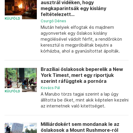
ausztrál vidéken, hogy
megkaparintsák egy kislány
feltételezett...
KÜLFÖLD
Csurgó Dénes
Miután helyiek elfogtak és majdnem
agyonvertek egy őslakos kislány
megölésével vádolt férfit, a rendőrökön
keresztül is megpróbáltak bejutni a
kórházba, ahol a gyanúsítottat ápolták.
Brazíliai őslakosok beperelik a New
York Timest, mert egy riportjuk
szerint ráfüggtek a pornóra
Kovács Pál
KÜLFÖLD
A Marubo törzs tagjai szerint a lap úgy
állította be őket, mint akik képtelen kezelni
az internetnek való kitettséget.
Milliárdokért sem mondanak le az
őslakosok a Mount Rushmore-ról