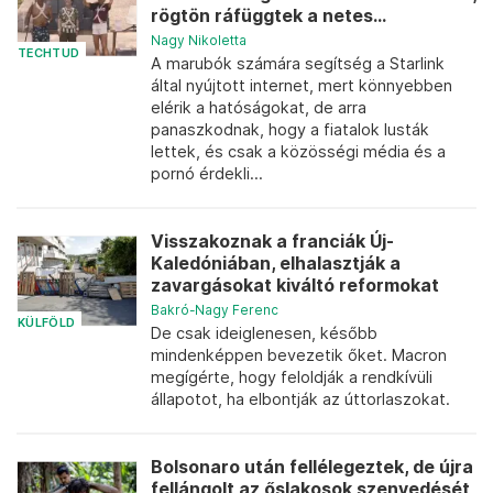
rögtön ráfüggtek a netes...
Nagy Nikoletta
TECHTUD
A marubók számára segítség a Starlink
által nyújtott internet, mert könnyebben
elérik a hatóságokat, de arra
panaszkodnak, hogy a fiatalok lusták
lettek, és csak a közösségi média és a
pornó érdekli...
Visszakoznak a franciák Új-
Kaledóniában, elhalasztják a
zavargásokat kiváltó reformokat
Bakró-Nagy Ferenc
KÜLFÖLD
De csak ideiglenesen, később
mindenképpen bevezetik őket. Macron
megígérte, hogy feloldják a rendkívüli
állapotot, ha elbontják az úttorlaszokat.
Bolsonaro után fellélegeztek, de újra
fellángolt az őslakosok szenvedését