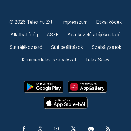
© 2026 Telex.hu Zrt.
Impresszum
Etikai kódex
Átláthatóság
ÁSZF
Adatkezelési tájékoztató
Sütitájékoztató
Süti beállítások
Szabályzatok
Kommentelési szabályzat
Telex Sales