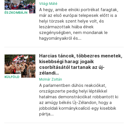
Világi Máté
A hegy, amibe elnöki portrékat faragtak,
ÉSZKOMBÁJN
már az első európai telepesek előtt is a
helyi törzsek szent helye volt, és
leszármazottaik hiába élnek
szegénységben, nem mondanak le
hagyományaikról és...
Harcias táncok, többezres menetek,
kisebbségi harag: jogaik
csorbításától tartanak az új-
zélandi...
KÜLFÖLD
Molnár Zoltán
A parlamentben dühös reakciókat,
országszerte pedig helyi léptékkel
hatalmas demonstrációkat robbantott ki
az amúgy békés Új-Zélandon, hogy a
jobboldali kormánykoalíció egy kisebbik
pártja...