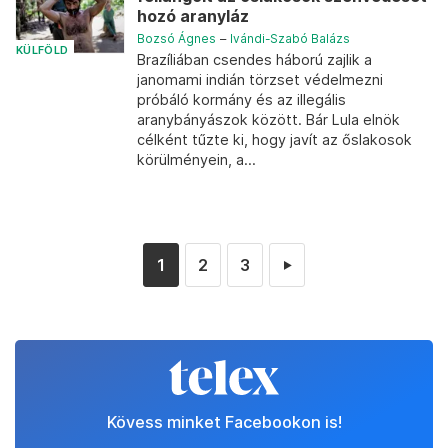
hozó aranyláz
Bozsó Ágnes
–
Ivándi-Szabó Balázs
KÜLFÖLD
Brazíliában csendes háború zajlik a
janomami indián törzset védelmezni
próbáló kormány és az illegális
aranybányászok között. Bár Lula elnök
célként tűzte ki, hogy javít az őslakosok
körülményein, a...
1
2
3
►
Kövess minket Facebookon is!