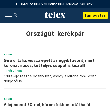
TELEX
AFTER
G7
KARAKTER
TÁMOGATÁS
SHOP
Támogatás
Országúti kerékpár
SPORT
Giro d'Italia: visszalépett az egyik favorit, mert
koronavírusos, két teljes csapat is kiszállt
Fehér János
Kruijswijk tesztje pozitív lett, ahogy a Mitchelton-Scott
dolgozói is.
SPORT
A lejtmenet 70-nel, három fokban totál halál