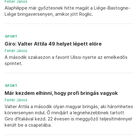
Fehér János
Alaphilippe már győztesnek hitte magát a Liége-Bastogne-
Liége bringaversenyen, amikor jött Roglic.
SPORT
Giro: Valter Attila 49 helyet lépett előre
Fehér János
A második szakaszon a favorit Ulissi nyerte az emelkedős
sprintet.
SPORT
Már kezdem elhinni, hogy profi bringás vagyok
Fehér János
Valter Attila a második olyan magyar bringás, aki háromhetes
körversenyen indul. Ő mindjárt a legnehezebbnek tartott
Giro d'Italiával kezd. 22 évesen is meggyőző teljesítménnyel
került be a csapatába.