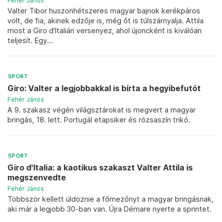
Fehér János
Valter Tibor huszonhétszeres magyar bajnok kerékpáros
volt, de fia, akinek edzője is, még őt is túlszárnyalja. Attila
most a Giro d'Italián versenyez, ahol újoncként is kiválóan
teljesít. Egy...
SPORT
Giro: Valter a legjobbakkal is bírta a hegyibefutót
Fehér János
A 9. szakasz végén világsztárokat is megvert a magyar
bringás, 18. lett. Portugál etapsiker és rózsaszín trikó.
SPORT
Giro d'Italia: a kaotikus szakaszt Valter Attila is
megszenvedte
Fehér János
Többször kellett üldöznie a főmezőnyt a magyar bringásnak,
aki már a legjobb 30-ban van. Újra Démare nyerte a sprintet.