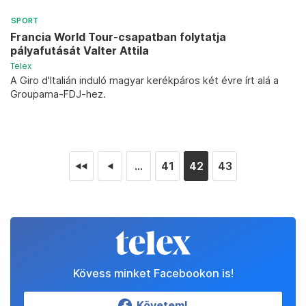
SPORT
Francia World Tour-csapatban folytatja
pályafutását Valter Attila
Telex
A Giro d'Italián induló magyar kerékpáros két évre írt alá a
Groupama-FDJ-hez.
...
41
42
43
◄◄
◄
Kövess minket Facebookon is!
Követem!