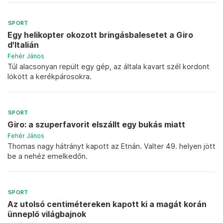
SPORT
Egy helikopter okozott bringásbalesetet a Giro
d'Italián
Fehér János
Túl alacsonyan repült egy gép, az általa kavart szél kordont
lökött a kerékpárosokra.
SPORT
Giro: a szuperfavorit elszállt egy bukás miatt
Fehér János
Thomas nagy hátrányt kapott az Etnán. Valter 49. helyen jött
be a nehéz emelkedőn.
SPORT
Az utolsó centimétereken kapott ki a magát korán
ünneplő világbajnok