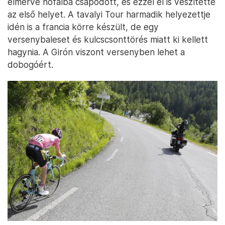
elmérve hófalba csapódott, és ezzel el is veszítette
az első helyet. A tavalyi Tour harmadik helyezettje
idén is a francia körre készült, de egy
versenybaleset és kulcscsonttörés miatt ki kellett
hagynia. A Girón viszont versenyben lehet a
dobogóért.