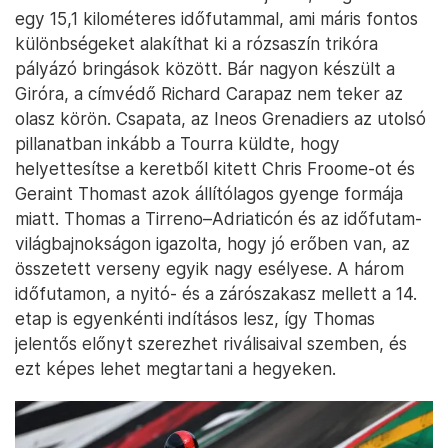
egy 15,1 kilométeres időfutammal, ami máris fontos
különbségeket alakíthat ki a rózsaszín trikóra
pályázó bringások között. Bár nagyon készült a
Giróra, a címvédő Richard Carapaz nem teker az
olasz körön. Csapata, az Ineos Grenadiers az utolsó
pillanatban inkább a Tourra küldte, hogy
helyettesítse a keretből kitett Chris Froome-ot és
Geraint Thomast azok állítólagos gyenge formája
miatt. Thomas a Tirreno–Adriaticón és az időfutam-
világbajnokságon igazolta, hogy jó erőben van, az
összetett verseny egyik nagy esélyese. A három
időfutamon, a nyitó- és a zárószakasz mellett a 14.
etap is egyenkénti indításos lesz, így Thomas
jelentős előnyt szerezhet riválisaival szemben, és
ezt képes lehet megtartani a hegyeken.