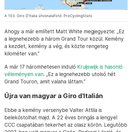
A 103. Giro D'Italia útvonalaFotó: ProCyclingStats
Ahogy a már említett Matt White megjegyezte: „Ez
a legnehezebb a három Grand Tour közül. Kemény
a kezdet, kemény a vég, és közte rengeteg
kilométer van.”
A már 17 háromhetesen induló
Kruijswijk is hasonló
véleményen van
. „Ez a legnehezebb utolsó hét
Grand Touron, amit valaha láttam.”
Újra van magyar a Giro d'Italián
Ebbe a kemény versenybe Valter Attila is
belekóstolhat majd. A 22 éves bringás a lengyel
CCC csapatában tekerhet az olasz körön. Legutóbb