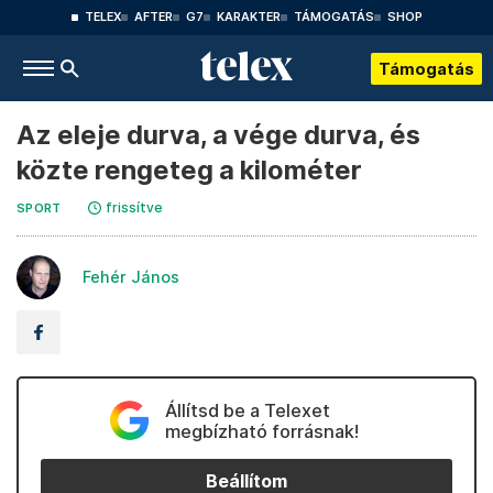
TELEX
AFTER
G7
KARAKTER
TÁMOGATÁS
SHOP
Támogatás
Az eleje durva, a vége durva, és
közte rengeteg a kilométer
frissítve
SPORT
Fehér János
Állítsd be a Telexet
megbízható forrásnak!
Beállítom