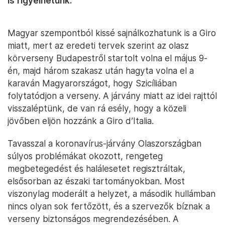
is figyelhetünk.
Magyar szempontból kissé sajnálkozhatunk is a Giro
miatt, mert az eredeti tervek szerint az olasz
körverseny Budapestről startolt volna el május 9-
én, majd három szakasz után hagyta volna el a
karaván Magyarországot, hogy Szicíliában
folytatódjon a verseny. A járvány miatt az idei rajttól
visszaléptünk, de van rá esély, hogy a közeli
jövőben eljön hozzánk a Giro d’Italia.
Tavasszal a koronavírus-járvány Olaszországban
súlyos problémákat okozott, rengeteg
megbetegedést és halálesetet regisztráltak,
elsősorban az északi tartományokban. Most
viszonylag moderált a helyzet, a második hullámban
nincs olyan sok fertőzött, és a szervezők bíznak a
verseny biztonságos megrendezésében. A