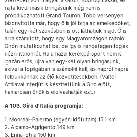
2007-ben volt magyar a Girón, Bodrogi László, és
rajta kívül másik bringásunk még nem is
próbálkozhatott Grand Touron. Több versenyen
bizonyította már, hogy ő is jól bírja az emelkedőket,
talán egy-két szökésben is ott láthatjuk majd. Ő is
arra számított, hogy egy Magyarországon rajtoló
Girón mutatkozhat be, de így is rengetegen fogják
nézni itthonról. Ha a hazai kerékpársport nem is
igazán erős, újra van egy-két olyan bringásunk,
akivel a topligában is számolni kell, és napról napra
felbukkannak az élő közvetítésekben. (Valter
Attilával interjút is készítettünk a Giro előtt,
hamarosan önök is elolvashatják ezt.)
A 103. Giro d’Italia programja:
1. Monreal–Palermo (egyéni időfutam) 15,1 km
2. Alcamo–Agrigento 149 km
3. Enna–Etna 150 km