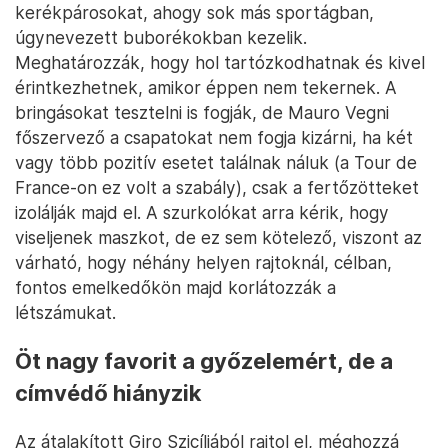
kerékpárosokat, ahogy sok más sportágban,
úgynevezett buborékokban kezelik.
Meghatározzák, hogy hol tartózkodhatnak és kivel
érintkezhetnek, amikor éppen nem tekernek. A
bringásokat tesztelni is fogják, de Mauro Vegni
főszervező a csapatokat nem fogja kizárni, ha két
vagy több pozitív esetet találnak náluk (a Tour de
France-on ez volt a szabály), csak a fertőzötteket
izolálják majd el. A szurkolókat arra kérik, hogy
viseljenek maszkot, de ez sem kötelező, viszont az
várható, hogy néhány helyen rajtoknál, célban,
fontos emelkedőkön majd korlátozzák a
létszámukat.
Öt nagy favorit a győzelemért, de a
címvédő hiányzik
Az átalakított Giro Szicíliából rajtol el, méghozzá