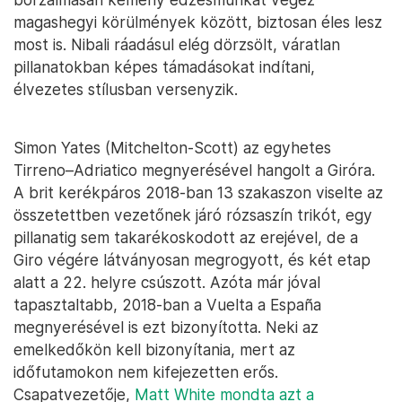
magashegyi körülmények között, biztosan éles lesz
most is. Nibali ráadásul elég dörzsölt, váratlan
pillanatokban képes támadásokat indítani,
élvezetes stílusban versenyzik.
Simon Yates (Mitchelton-Scott) az egyhetes
Tirreno–Adriatico megnyerésével hangolt a Giróra.
A brit kerékpáros 2018-ban 13 szakaszon viselte az
összetettben vezetőnek járó rózsaszín trikót, egy
pillanatig sem takarékoskodott az erejével, de a
Giro végére látványosan megrogyott, és két etap
alatt a 22. helyre csúszott. Azóta már jóval
tapasztaltabb, 2018-ban a Vuelta a España
megnyerésével is ezt bizonyította. Neki az
emelkedőkön kell bizonyítania, mert az
időfutamokon nem kifejezetten erős.
Csapatvezetője,
Matt White mondta azt a