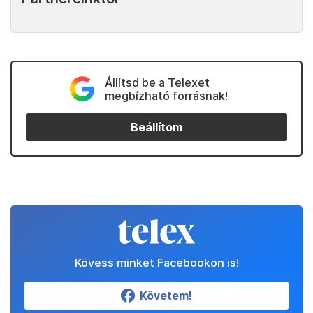
Állítsd be a Telexet
megbízható forrásnak!
Beállítom
Kövess minket Facebookon is!
Követem!