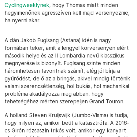
Cyclingweeklynek
, hogy Thomas miatt minden
hegyimenőnek agresszíven kell majd versenyeznie,
ha nyerni akar.
A dán Jakob Fuglsang (Astana) idén is nagy
formában teker, amit a lengyel körversenyen elért
második helye és az Il Lombardia nevű klasszikus
megnyerése is bizonyít. Fuglsang szinte minden
háromhetesen favoritnak számít, elég jól bírja a
gyűrődést, de ő az a bringás, akivel mindig történik
valami szerencsétlenség, hol bukás, hol mechanikai
probléma akadályozza meg abban, hogy
tehetségéhez mérten szerepeljen Grand Touron.
A holland Steven Kruijswijk (Jumbo-Visma) is tudja,
hogy milyen az, amikor beüt a katasztrófa. A 2016-
os Girón rózsaszín trikós volt, amikor egy kanyart