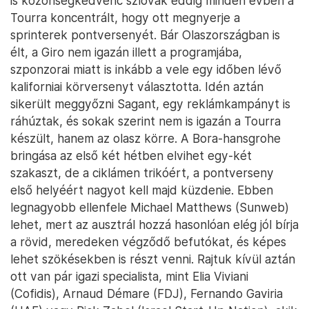
is közönségkedvenc szlovák eddig minden évben a
Tourra koncentrált, hogy ott megnyerje a
sprinterek pontversenyét. Bár Olaszországban is
élt, a Giro nem igazán illett a programjába,
szponzorai miatt is inkább a vele egy időben lévő
kaliforniai körversenyt választotta. Idén aztán
sikerült meggyőzni Sagant, egy reklámkampányt is
ráhúztak, és sokak szerint nem is igazán a Tourra
készült, hanem az olasz körre. A Bora-hansgrohe
bringása az első két hétben elvihet egy-két
szakaszt, de a ciklámen trikóért, a pontverseny
első helyéért nagyot kell majd küzdenie. Ebben
legnagyobb ellenfele Michael Matthews (Sunweb)
lehet, mert az ausztrál hozzá hasonlóan elég jól bírja
a rövid, meredeken végződő befutókat, és képes
lehet szökésekben is részt venni. Rajtuk kívül aztán
ott van pár igazi specialista, mint Elia Viviani
(Cofidis), Arnaud Démare (FDJ), Fernando Gaviria