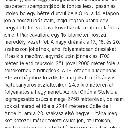
összetett szempontjából is fontos lesz. Igazán az
utolsó bő egy hétre durvul be a Giro, a 14. etapon
jön a hosszú időfutam, majd rögtön utána egy
hegyibefutós szakasz következik, a síterepként is
ismert Piancavallóra egy 15 kilométer hosszú
meredély vezet fel. A nagy drámák a 17., 18. és 20.
szakaszon jöhetnek, ahol folyamatosan óriásiakat
liftezik a mezőny, egymás után jönnek az 1700
méter feletti csúcsok. Sőt, jóval 2000 méter fölé is
feltekernek a bringások. A 18. etapon a legendás
Stelvio-hágóhoz küzdik fel magukat, a látványos
hajtűkanyaros aszfaltcsíkon 24,5 kilométeren át
folyamatos a hegymenet. Az idei Girón a Stelvio a
legmagasabb csúcs a maga 2758 méterével, de nem
sokkal marad el tőle a 2744 méteres Colle dell
Angello, ami a 20. szakasz első hegye. Utána még
két kétezer méter feletti csúcs jön, az utolsón,
Sestriere-ben lesz a befutó. Ezeken a szakaszokon