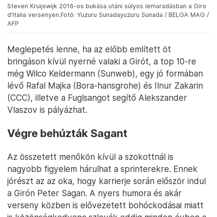
Steven Kruijswijk 2016-os bukása utáni súlyos lemaradásban a Giro
d'Italia versenyen.Fotó: Yuzuru Sunadayuzuru Sunada / BELGA MAG /
AFP
Meglepetés lenne, ha az előbb említett öt
bringáson kívül nyerné valaki a Girót, a top 10-re
még Wilco Keldermann (Sunweb), egy jó formában
lévő Rafal Majka (Bora-hansgrohe) és Ilnur Zakarin
(CCC), illetve a Fuglsangot segítő Alekszander
Vlaszov is pályázhat.
Végre behúzták Sagant
Az összetett menőkön kívül a szokottnál is
nagyobb figyelem hárulhat a sprinterekre. Ennek
jórészt az az oka, hogy karrierje során először indul
a Girón Peter Sagan. A nyers humora és akár
verseny közben is elővezetett bohóckodásai miatt