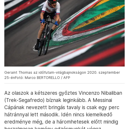
Geraint Thomas az időfutam-világbajnokságon 2020. szeptember
25-énFotó: Marco BERTORELLO / AFP
Az olaszok a kétszeres győztes Vincenzo Nibaliban
(Trek-Segafredo) bíznak leginkább. A Messinai
Cápának nevezett bringás tavaly is csak egy perc
hátránnyal lett második. Idén nincs kiemelkedő
eredménye még, de a háromhetesek előtt mindig
borzalmasan kemény edzésmunkát végez