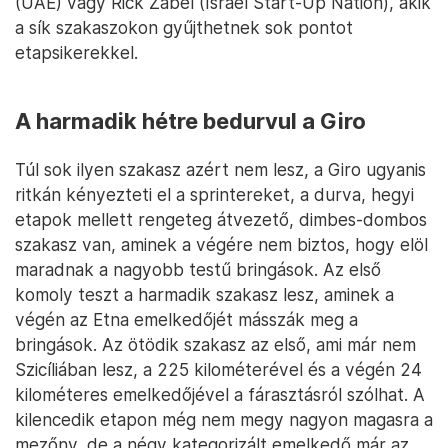
(UAE) vagy Rick Zabel (Israel Start-Up Nation), akik
a sík szakaszokon gyűjthetnek sok pontot
etapsikerekkel.
A harmadik hétre bedurvul a Giro
Túl sok ilyen szakasz azért nem lesz, a Giro ugyanis
ritkán kényezteti el a sprintereket, a durva, hegyi
etapok mellett rengeteg átvezető, dimbes-dombos
szakasz van, aminek a végére nem biztos, hogy elöl
maradnak a nagyobb testű bringások. Az első
komoly teszt a harmadik szakasz lesz, aminek a
végén az Etna emelkedőjét másszák meg a
bringások. Az ötödik szakasz az első, ami már nem
Szicíliában lesz, a 225 kilométerével és a végén 24
kilométeres emelkedőjével a fárasztásról szólhat. A
kilencedik etapon még nem megy nagyon magasra a
mezőny, de a négy kategorizált emelkedő már az