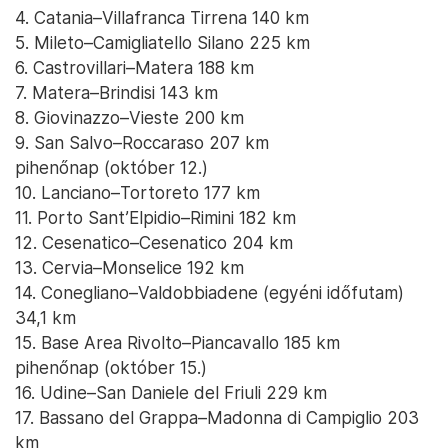
4. Catania–Villafranca Tirrena 140 km
5. Mileto–Camigliatello Silano 225 km
6. Castrovillari–Matera 188 km
7. Matera–Brindisi 143 km
8. Giovinazzo–Vieste 200 km
9. San Salvo–Roccaraso 207 km
pihenőnap (október 12.)
10. Lanciano–Tortoreto 177 km
11. Porto Sant’Elpidio–Rimini 182 km
12. Cesenatico–Cesenatico 204 km
13. Cervia–Monselice 192 km
14. Conegliano–Valdobbiadene (egyéni időfutam)
34,1 km
15. Base Area Rivolto–Piancavallo 185 km
pihenőnap (október 15.)
16. Udine–San Daniele del Friuli 229 km
17. Bassano del Grappa–Madonna di Campiglio 203
km