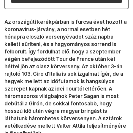
Az országúti kerékpárban is furcsa évet hozott a
koronavírus-járvány, a normál esetben hét
hónapra eloszló versenyévadot száz napba
kellett sűríteni, és a hagyományos sorrend is
felborult. Így fordulhat elő, hogy a szeptember
végén befejeződött Tour de France után két
héttel jön az olasz körverseny. Az október 3-án
rajtoló 103. Giro d’Italia is sok izgalmat ígér, de a
hegyek mellett az időfutamok is hangsúlyos
szerepet kapnak az idei Tourtól eltérően. A
háromszoros világbajnok Peter Sagan is most
debütál a Girón, de sokkal fontosabb, hogy
hosszú idő után végre magyar bringást is
láthatunk háromhetes körversenyen. A sztárok
vetélkedése mellett Valter Attila teljesítményére